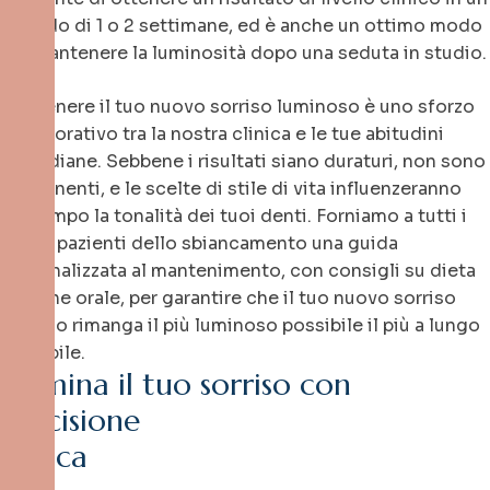
periodo di 1 o 2 settimane, ed è anche un ottimo modo
per mantenere la luminosità dopo una seduta in studio.
Mantenere il tuo nuovo sorriso luminoso è uno sforzo
collaborativo tra la nostra clinica e le tue abitudini
quotidiane. Sebbene i risultati siano duraturi, non sono
permanenti, e le scelte di stile di vita influenzeranno
nel tempo la tonalità dei tuoi denti. Forniamo a tutti i
nostri pazienti dello sbiancamento una guida
personalizzata al mantenimento, con consigli su dieta
e igiene orale, per garantire che il tuo nuovo sorriso
radioso rimanga il più luminoso possibile il più a lungo
possibile.
I
l
l
u
m
i
n
a
i
l
t
u
o
s
o
r
r
i
s
o
c
o
n
p
r
e
c
i
s
i
o
n
e
c
l
i
n
i
c
a