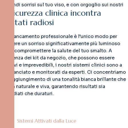
Grandi sorrisi sul tuo viso, e con orgoglio sui nostri
L
a
s
i
c
u
r
e
z
z
a
c
l
i
n
i
c
a
i
n
c
o
n
t
r
a
r
i
s
u
l
t
a
t
i
r
a
d
i
o
s
i
Lo sbiancamento professionale è l’unico modo per
ottenere un sorriso significativamente più luminoso
senza compromettere la salute del tuo smalto. A
differenza dei kit da negozio, che possono essere
abrasivi e imprevedibili, i nostri sistemi clinici sono a
pH bilanciato e monitorati da esperti. Ci concentriamo
sul raggiungimento di una tonalità bianca brillante che
appaia naturale e viva, garantendo risultati sia
immediati che duraturi.
Sistemi Attivati dalla Luce