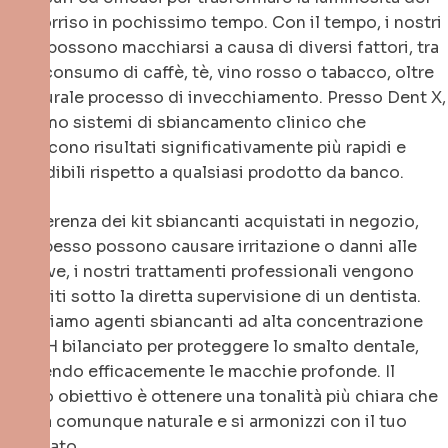
tuo sorriso in pochissimo tempo. Con il tempo, i nostri
denti possono macchiarsi a causa di diversi fattori, tra
cui il consumo di caffè, tè, vino rosso o tabacco, oltre
al naturale processo di invecchiamento. Presso Dent X,
offriamo sistemi di sbiancamento clinico che
forniscono risultati significativamente più rapidi e
prevedibili rispetto a qualsiasi prodotto da banco.
A differenza dei kit sbiancanti acquistati in negozio,
che spesso possono causare irritazione o danni alle
gengive, i nostri trattamenti professionali vengono
eseguiti sotto la diretta supervisione di un dentista.
Utilizziamo agenti sbiancanti ad alta concentrazione
con pH bilanciato per proteggere lo smalto dentale,
rompendo efficacemente le macchie profonde. Il
nostro obiettivo è ottenere una tonalità più chiara che
appaia comunque naturale e si armonizzi con il tuo
incarnato.