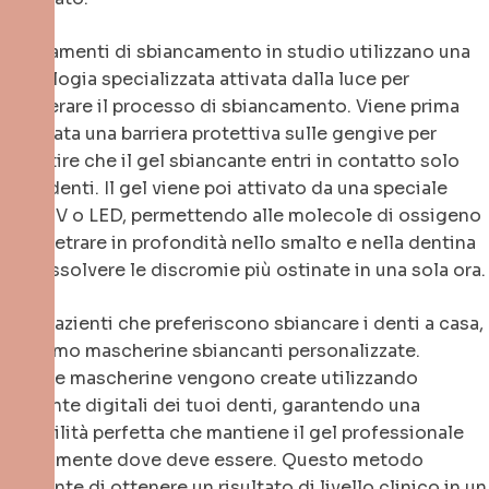
I trattamenti di sbiancamento in studio utilizzano una
tecnologia specializzata attivata dalla luce per
accelerare il processo di sbiancamento. Viene prima
applicata una barriera protettiva sulle gengive per
garantire che il gel sbiancante entri in contatto solo
con i denti. Il gel viene poi attivato da una speciale
luce UV o LED, permettendo alle molecole di ossigeno
di penetrare in profondità nello smalto e nella dentina
per dissolvere le discromie più ostinate in una sola ora.
Per i pazienti che preferiscono sbiancare i denti a casa,
forniamo mascherine sbiancanti personalizzate.
Queste mascherine vengono create utilizzando
impronte digitali dei tuoi denti, garantendo una
vestibilità perfetta che mantiene il gel professionale
esattamente dove deve essere. Questo metodo
consente di ottenere un risultato di livello clinico in un