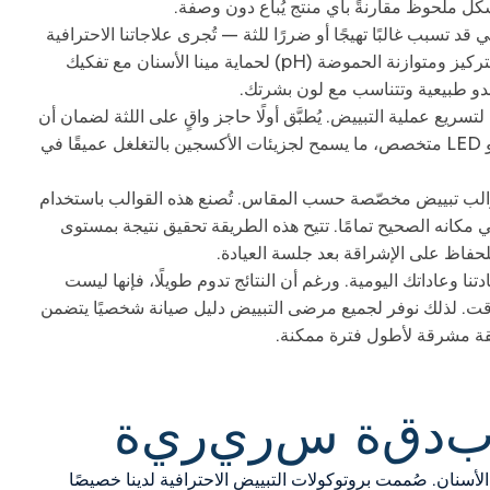
تسبب غالبًا تهيجًا أو ضررًا للثة — تُجرى علاجاتنا الاحترافية
تحت إشراف مباشر من طبيب الأسنان. نستخدم مواد تبييض عالية التركيز ومتوازنة الحموضة (pH) لحماية مينا الأسنان مع تفكيك
تبدو طبيعية وتتناسب مع لون بشرتك.
سريع عملية التبييض. يُطبَّق أولًا حاجز واقٍ على اللثة لضمان أن
يلامس جل التبييض الأسنان فقط. ثم يُفعَّل الجل بواسطة ضوء UV أو LED متخصص، ما يسمح لجزيئات الأكسجين بالتغلغل عميقًا في
قوالب تبييض مخصّصة حسب المقاس. تُصنع هذه القوالب باستخدام
 مكانه الصحيح تمامًا. تتيح هذه الطريقة تحقيق نتيجة بمستوى
حفاظ على الإشراقة بعد جلسة العيادة.
 وعاداتك اليومية. ورغم أن النتائج تدوم طويلًا، فإنها ليست
لوقت. لذلك نوفر لجميع مرضى التبييض دليل صيانة شخصيًا يتضمن
لقة مشرقة لأطول فترة ممكنة.
د
ق
ة
س
ر
ي
ر
ي
ة
الأسنان. صُممت بروتوكولات التبييض الاحترافية لدينا خصيصًا