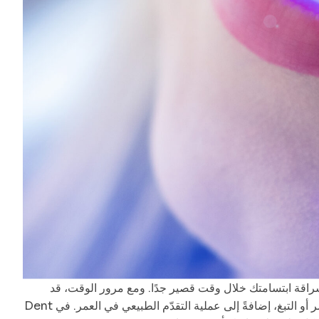
ل إشراقة ابتسامتك خلال وقت قصير جدًا. ومع مرور الوقت، قد
تتصبغ أسناننا بسبب عوامل متعددة، منها القهوة والشاي والنبيذ الأحمر أو التبغ، إضافةً إلى عملية التقدّم الطبيعي في العمر. في Dent