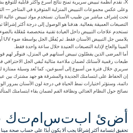
X، نقدم أنظمة تبييض سريرية تمنح نتائج أسرع وأكثر قابلية للتوقع بشكل ملحوظ مقارنةً بأي منتج يُباع دون وصفة.
وعلى عكس مجموعات التبييض المنزلية المتوفرة في المتاجر — التي قد 
التصبغات العميقة بفعالية. هدفنا هو الوصول إلى درجة أكثر إشراقًا 
تستخدم علاجات التبييض داخل العيادة تقنية متخصصة مُفعّلة بالضوء لت
المينا والعاج لإذابة التصبغات العنيدة خلال ساعة واحدة فقط.
أما المرضى الذين يفضّلون تبييض أسنانهم في المنزل، فنوفّر لهم 
طبعات رقمية لأسنانك لضمان ملاءمة مثالية تُبقي الجل الاحترافي في
سريري خلال فترة من أسبوع إلى أسبوعين، كما تُعد وسيلة ممتازة لل
إن الحفاظ على ابتسامتك الجديدة والمشرقة هو جهد مشترك بين عيادتنا
دائمة، وستؤثر اختيارات نمط الحياة في درجة لون الأسنان بمرور ا
نصائح حول النظام الغذائي ونظافة الفم لضمان بقاء ابتسامتك المتأ
أ
ض
ئ
ا
ب
ت
س
ا
م
ت
ك
ب
تحقيق ابتسامة أكثر إشراقًا يجب ألا يكون أبدًا على حساب صحة مينا 