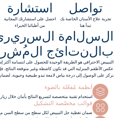
تواصل
استشارة
تجربة علاج الأسنان الخاصة بك
احصل على استشارتك المجانية
تبدأ هنا
من أطبائنا الخبراء
ا
ل
س
ل
ا
م
ة
ا
ل
س
ر
ي
ر
ي
ب
ا
ل
ن
ت
ا
ئ
ج
ا
ل
م
ش
ر
ق
التبييض الاحترافي هو الطريقة الوحيدة للحصول على ابتسامة أكثر 
عكس الأطقم المنزلية التي قد تكون كاشطة وغير متوقعة النتائج، فإ
نركز على الوصول إلى درجة بياض لامعة تبدو طبيعية وحيوية، لضمان
أنظمة مُفعّلة بالضوء
استخدام تقنية متخصصة لتسريع النتائج بأمان خلال زيارة
قوالب مخصّصة التشكيل
ضمان تغطية جل التبييض لكل سطح من سطح السن مع ح