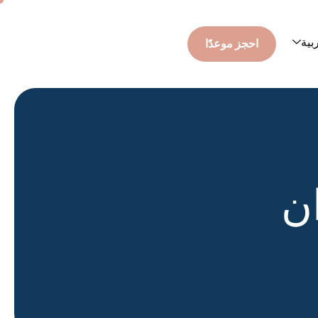
بية
احجز موعدًا
ن