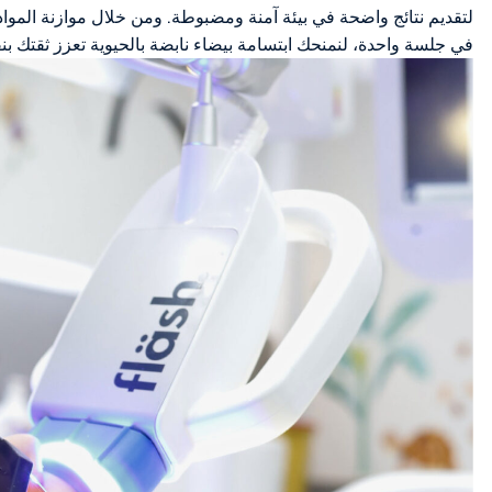
لتقديم نتائج واضحة في بيئة آمنة ومضبوطة. ومن خلال موازنة المواد 
في جلسة واحدة، لنمنحك ابتسامة بيضاء نابضة بالحيوية تعزز ثقتك بن