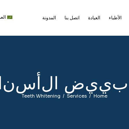
العر
الأطباء
العيادة
اتصل بنا
المدونة
ب
ي
ي
ض
ا
ل
أ
س
ن
ا
Teeth Whitening
Services
Home