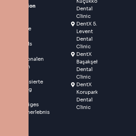
Küçükköy
Generation
Dental
in
Clinic
Istanbul,
DentX 5.
Türkei, die
Levent
sowohl
Dental
lokalen als
Clinic
auch
DentX
internationalen
Başakşehir
Patienten
Dental
eine
Clinic
personalisierte
DentX
Betreuung
Korupark
und ein
Dental
erstklassiges
Clinic
Patientenerlebnis
bietet.
Mit