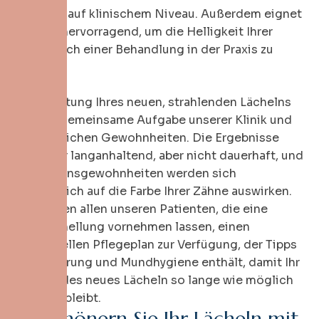
Ergebnis auf klinischem Niveau. Außerdem eignet
sie sich hervorragend, um die Helligkeit Ihrer
Zähne nach einer Behandlung in der Praxis zu
erhalten.
Die Erhaltung Ihres neuen, strahlenden Lächelns
ist eine gemeinsame Aufgabe unserer Klinik und
Ihrer täglichen Gewohnheiten. Die Ergebnisse
sind zwar langanhaltend, aber nicht dauerhaft, und
Ihre Lebensgewohnheiten werden sich
letztendlich auf die Farbe Ihrer Zähne auswirken.
Wir stellen allen unseren Patienten, die eine
Zahnaufhellung vornehmen lassen, einen
individuellen Pflegeplan zur Verfügung, der Tipps
zur Ernährung und Mundhygiene enthält, damit Ihr
strahlendes neues Lächeln so lange wie möglich
erhalten bleibt.
V
e
r
s
c
h
ö
n
e
r
n
S
i
e
I
h
r
L
ä
c
h
e
l
n
m
i
t