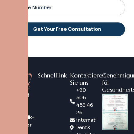
Alternative:
Schnelllink
Kontaktieren
Genehmigu
Sie uns
für
Gesundheit
+90
DentX ist
506
eine
453 46
digitale
26
Zahnklinik-
international@dentx.co
Marke der
DentX
neuen