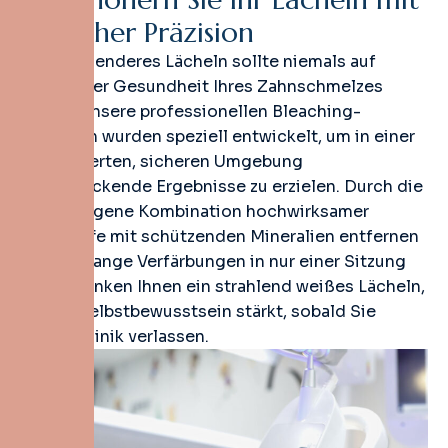
k
l
i
n
i
s
c
h
e
r
P
r
ä
z
i
s
i
o
n
Ein strahlenderes Lächeln sollte niemals auf
Kosten der Gesundheit Ihres Zahnschmelzes
gehen. Unsere professionellen Bleaching-
Verfahren wurden speziell entwickelt, um in einer
kontrollierten, sicheren Umgebung
beeindruckende Ergebnisse zu erzielen. Durch die
ausgewogene Kombination hochwirksamer
Wirkstoffe mit schützenden Mineralien entfernen
wir jahrelange Verfärbungen in nur einer Sitzung
und schenken Ihnen ein strahlend weißes Lächeln,
das Ihr Selbstbewusstsein stärkt, sobald Sie
unsere Klinik verlassen.