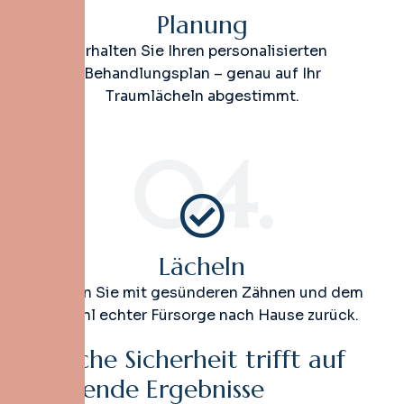
Planung
Erhalten Sie Ihren personalisierten
Behandlungsplan – genau auf Ihr
Traumlächeln abgestimmt.
04.
Lächeln
Kehren Sie mit gesünderen Zähnen und dem
Gefühl echter Fürsorge nach Hause zurück.
K
l
i
n
i
s
c
h
e
S
i
c
h
e
r
h
e
i
t
t
r
i
f
f
t
a
u
f
s
t
r
a
h
l
e
n
d
e
E
r
g
e
b
n
i
s
s
e