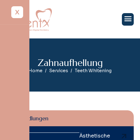
X
Z
a
h
n
a
u
f
h
e
l
l
u
n
g
Home
Services
Teeth Whitening
Behandlungen
Ästhetische