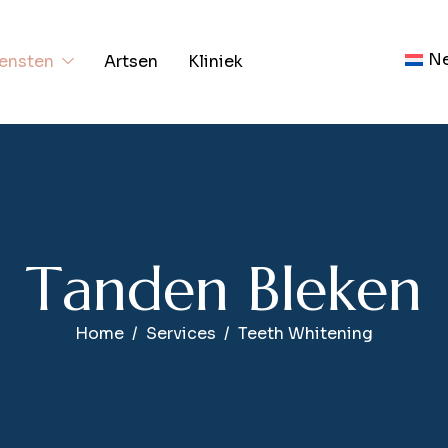
Ne
ensten
Artsen
Kliniek
T
a
n
d
e
n
B
l
e
k
e
n
Home
Services
Teeth Whitening