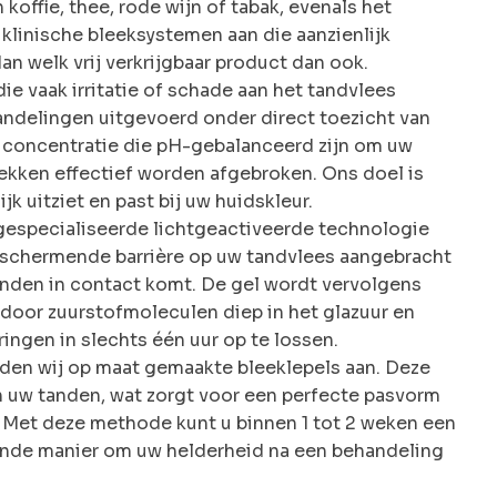
offie, thee, rode wijn of tabak, evenals het
 klinische bleeksystemen aan die aanzienlijk
an welk vrij verkrijgbaar product dan ook.
die vaak irritatie of schade aan het tandvlees
ndelingen uitgevoerd onder direct toezicht van
 concentratie die pH-gebalanceerd zijn om uw
ekken effectief worden afgebroken. Ons doel is
jk uitziet en past bij uw huidskleur.
gespecialiseerde lichtgeactiveerde technologie
beschermende barrière op uw tandvlees aangebracht
anden in contact komt. De gel wordt vervolgens
door zuurstofmoleculen diep in het glazuur en
ngen in slechts één uur op te lossen.
ieden wij op maat gemaakte bleeklepels aan. Deze
n uw tanden, wat zorgt voor een perfecte pasvorm
t. Met deze methode kunt u binnen 1 tot 2 weken een
ekende manier om uw helderheid na een behandeling