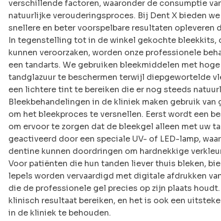
verschillende factoren, waaronder de consumptie van k
natuurlijke verouderingsproces. Bij Dent X bieden we
snellere en beter voorspelbare resultaten opleveren d
In tegenstelling tot in de winkel gekochte bleekkits, 
kunnen veroorzaken, worden onze professionele beha
een tandarts. We gebruiken bleekmiddelen met hoge
tandglazuur te beschermen terwijl diepgewortelde vl
een lichtere tint te bereiken die er nog steeds natuurli
Bleekbehandelingen in de kliniek maken gebruik van 
om het bleekproces te versnellen. Eerst wordt een 
om ervoor te zorgen dat de bleekgel alleen met uw t
geactiveerd door een speciale UV- of LED-lamp, waar
dentine kunnen doordringen om hardnekkige verkleuri
Voor patiënten die hun tanden liever thuis bleken, b
lepels worden vervaardigd met digitale afdrukken va
die de professionele gel precies op zijn plaats houd
klinisch resultaat bereiken, en het is ook een uitst
in de kliniek te behouden.