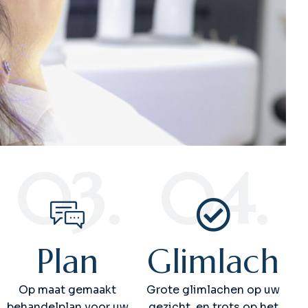
03.
04.
Plan
Glimlach
Op maat gemaakt
Grote glimlachen op uw
behandelplan voor uw
gezicht, en trots op het