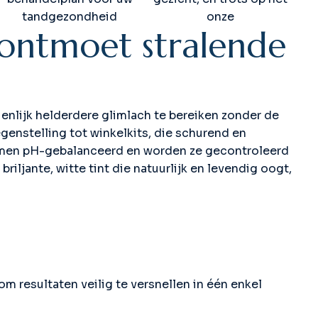
tandgezondheid
onze
o
n
t
m
o
e
t
s
t
r
a
l
e
n
d
e
enlijk helderdere glimlach te bereiken zonder de
genstelling tot winkelkits, die schurend en
stemen pH-gebalanceerd en worden ze gecontroleerd
riljante, witte tint die natuurlijk en levendig oogt,
m resultaten veilig te versnellen in één enkel