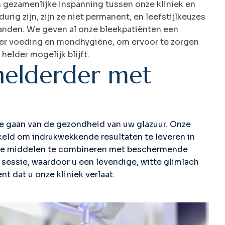
 gezamenlijke inspanning tussen onze kliniek en
ig zijn, zijn ze niet permanent, en leefstijlkeuzes
 tanden. We geven al onze bleekpatiënten een
ver voeding en mondhygiëne, om ervoor te zorgen
helder mogelijk blijft.
h
e
l
d
e
r
d
e
r
m
e
t
te gaan van de gezondheid van uw glazuur. Onze
keld om indrukwekkende resultaten te leveren in
ige middelen te combineren met beschermende
 sessie, waardoor u een levendige, witte glimlach
t dat u onze kliniek verlaat.