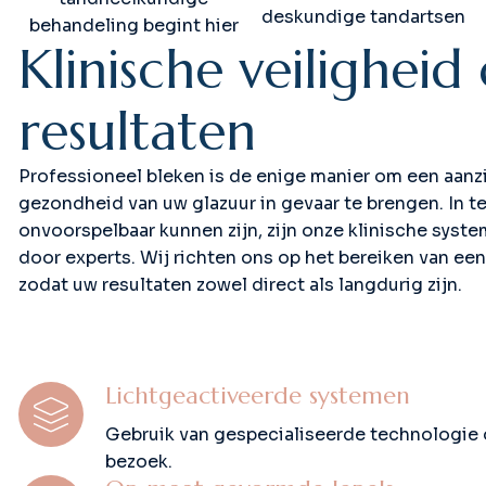
deskundige tandartsen
behandeling begint hier
K
l
i
n
i
s
c
h
e
v
e
i
l
i
g
h
e
i
d
r
e
s
u
l
t
a
t
e
n
Professioneel bleken is de enige manier om een aanzi
gezondheid van uw glazuur in gevaar te brengen. In te
onvoorspelbaar kunnen zijn, zijn onze klinische sy
door experts. Wij richten ons op het bereiken van een b
zodat uw resultaten zowel direct als langdurig zijn.
Lichtgeactiveerde systemen
Gebruik van gespecialiseerde technologie o
bezoek.