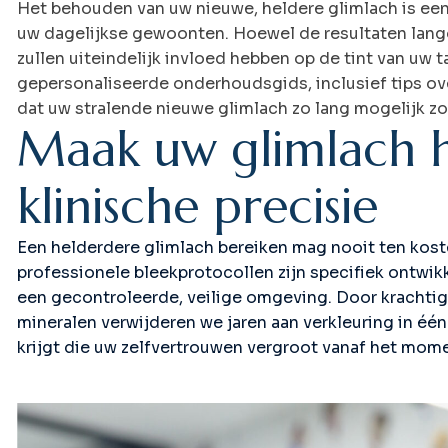
Het behouden van uw nieuwe, heldere glimlach is een
uw dagelijkse gewoonten. Hoewel de resultaten langdur
zullen uiteindelijk invloed hebben op de tint van uw
gepersonaliseerde onderhoudsgids, inclusief tips o
dat uw stralende nieuwe glimlach zo lang mogelijk zo 
M
a
a
k
u
w
g
l
i
m
l
a
c
h
k
l
i
n
i
s
c
h
e
p
r
e
c
i
s
i
e
Een helderdere glimlach bereiken mag nooit ten kos
professionele bleekprotocollen zijn specifiek ontwik
een gecontroleerde, veilige omgeving. Door kracht
mineralen verwijderen we jaren aan verkleuring in één
krijgt die uw zelfvertrouwen vergroot vanaf het momen