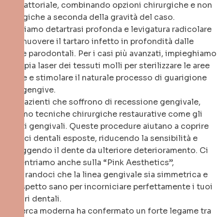
multifattoriale, combinando opzioni chirurgiche e non
chirurgiche a seconda della gravità del caso.
Utilizziamo detartrasi profonda e levigatura radicolare
per rimuovere il tartaro infetto in profondità dalle
tasche parodontali. Per i casi più avanzati, impieghiamo
la terapia laser dei tessuti molli per sterilizzare le aree
infette e stimolare il naturale processo di guarigione
delle gengive.
Per i pazienti che soffrono di recessione gengivale,
offriamo tecniche chirurgiche restaurative come gli
innesti gengivali. Queste procedure aiutano a coprire
le radici dentali esposte, riducendo la sensibilità e
proteggendo il dente da ulteriore deterioramento. Ci
concentriamo anche sulla “Pink Aesthetics”,
assicurandoci che la linea gengivale sia simmetrica e
dall’aspetto sano per incorniciare perfettamente i tuoi
restauri dentali.
La ricerca moderna ha confermato un forte legame tra