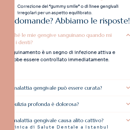
Correzione dei “gummy smile” o di linee gengivali
irregolari per un aspetto equilibrato.
H
a
i
d
o
m
a
n
d
e
?
A
b
b
i
a
m
o
l
e
r
i
s
p
o
s
t
e
!
Perché le mie gengive sanguinano quando mi
lavo i denti?
Il sanguinamento è un segno di infezione attiva e
dovrebbe essere controllato immediatamente.
La malattia gengivale può essere curata?
La pulizia profonda è dolorosa?
La malattia gengivale causa alito cattivo?
Clinica di Salute Dentale a Istanbul