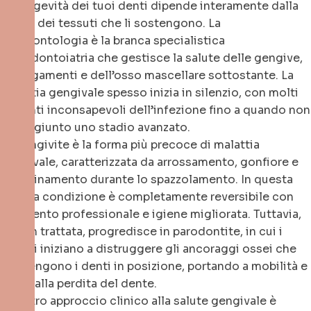
La longevità dei tuoi denti dipende interamente dalla
salute dei tessuti che li sostengono. La
parodontologia è la branca specialistica
dell’odontoiatria che gestisce la salute delle gengive,
dei legamenti e dell’osso mascellare sottostante. La
malattia gengivale spesso inizia in silenzio, con molti
pazienti inconsapevoli dell’infezione fino a quando non
ha raggiunto uno stadio avanzato.
La gengivite è la forma più precoce di malattia
gengivale, caratterizzata da arrossamento, gonfiore e
sanguinamento durante lo spazzolamento. In questa
fase, la condizione è completamente reversibile con
intervento professionale e igiene migliorata. Tuttavia,
se non trattata, progredisce in parodontite, in cui i
batteri iniziano a distruggere gli ancoraggi ossei che
mantengono i denti in posizione, portando a mobilità e
infine alla perdita del dente.
Il nostro approccio clinico alla salute gengivale è