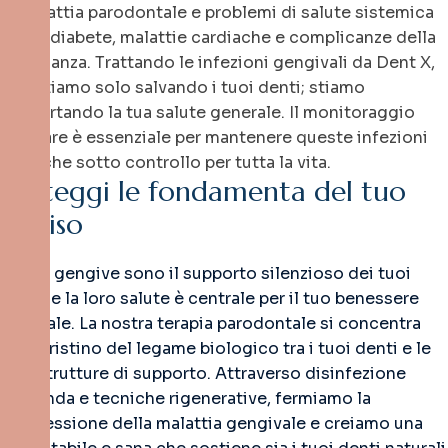
la malattia parodontale e problemi di salute sistemica
come diabete, malattie cardiache e complicanze della
gravidanza. Trattando le infezioni gengivali da Dent X,
non stiamo solo salvando i tuoi denti; stiamo
supportando la tua salute generale. Il monitoraggio
regolare è essenziale per mantenere queste infezioni
croniche sotto controllo per tutta la vita.
P
r
o
t
e
g
g
i
l
e
f
o
n
d
a
m
e
n
t
a
d
e
l
t
u
o
s
o
r
r
i
s
o
Le tue gengive sono il supporto silenzioso dei tuoi
denti, e la loro salute è centrale per il tuo benessere
generale. La nostra terapia parodontale si concentra
sul ripristino del legame biologico tra i tuoi denti e le
loro strutture di supporto. Attraverso disinfezione
profonda e tecniche rigenerative, fermiamo la
progressione della malattia gengivale e creiamo una