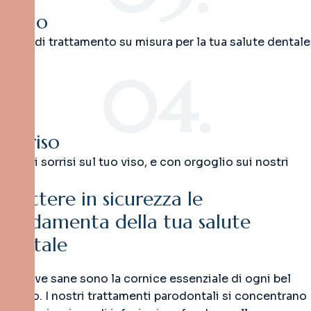
Piano
Piano di trattamento su misura per la tua salute dentale
04.
Sorriso
Grandi sorrisi sul tuo viso, e con orgoglio sui nostri
M
e
t
t
e
r
e
i
n
s
i
c
u
r
e
z
z
a
l
e
f
o
n
d
a
m
e
n
t
a
d
e
l
l
a
t
u
a
s
a
l
u
t
e
d
e
n
t
a
l
e
Gengive sane sono la cornice essenziale di ogni bel
sorriso. I nostri trattamenti parodontali si concentrano