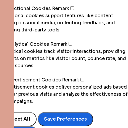
None
►
Functional Cookies
Remark
Functional cookies support features like content
sharing on social media, collecting feedback, and
enabling third-party tools.
None
►
Analytical Cookies
Remark
Analytical cookies track visitor interactions, providing
insights on metrics like visitor count, bounce rate, and
traffic sources.
None
►
Advertisement Cookies
Remark
Advertisement cookies deliver personalized ads based
on your previous visits and analyze the effectiveness of
ad campaigns.
None
Reject All
Save Preferences