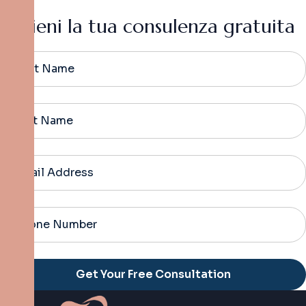
O
t
t
i
e
n
i
l
a
t
u
a
c
o
n
s
u
l
e
n
z
a
g
r
a
t
u
i
t
a
Alternative: