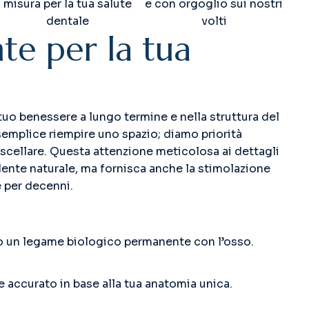
misura per la tua salute
e con orgoglio sui nostri
dentale
volti
n
t
e
p
e
r
l
a
t
u
a
uo benessere a lungo termine e nella struttura del
 semplice riempire uno spazio; diamo priorità
mascellare. Questa attenzione meticolosa ai dettagli
dente naturale, ma fornisca anche la stimolazione
e per decenni.
no un legame biologico permanente con l’osso.
 accurato in base alla tua anatomia unica.