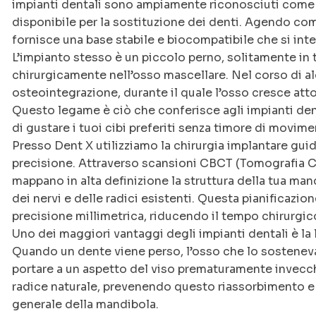
impianti dentali sono ampiamente riconosciuti come 
disponibile per la sostituzione dei denti. Agendo com
fornisce una base stabile e biocompatibile che si int
L’impianto stesso è un piccolo perno, solitamente in 
chirurgicamente nell’osso mascellare. Nel corso di 
osteointegrazione, durante il quale l’osso cresce at
Questo legame è ciò che conferisce agli impianti denta
di gustare i tuoi cibi preferiti senza timore di movimen
Presso Dent X utilizziamo la chirurgia implantare guid
precisione. Attraverso scansioni CBCT (Tomografia C
mappano in alta definizione la struttura della tua ma
dei nervi e delle radici esistenti. Questa pianificazio
precisione millimetrica, riducendo il tempo chirurgic
Uno dei maggiori vantaggi degli impianti dentali è la 
Quando un dente viene perso, l’osso che lo sosteneva i
portare a un aspetto del viso prematuramente invecc
radice naturale, prevenendo questo riassorbimento e 
generale della mandibola.