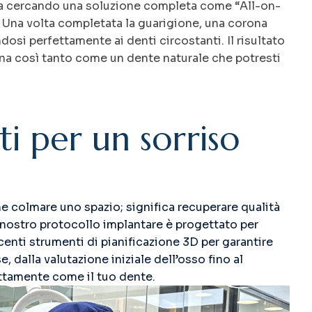
tia cercando una soluzione completa come “All-on-
ta. Una volta completata la guarigione, una corona
ndosi perfettamente ai denti circostanti. Il risultato
iona così tanto come un dente naturale che potresti
t
i
p
e
r
u
n
s
o
r
r
i
s
o
e colmare uno spazio; significa recuperare qualità
Il nostro protocollo implantare è progettato per
ecenti strumenti di pianificazione 3D per garantire
dalla valutazione iniziale dell’osso fino al
attamente come il tuo dente.