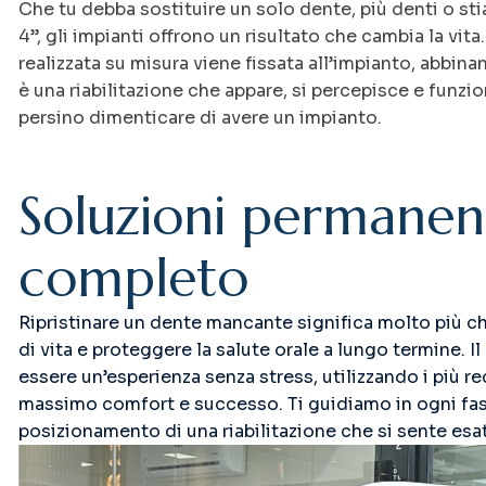
Che tu debba sostituire un solo dente, più denti o s
4”, gli impianti offrono un risultato che cambia la vi
realizzata su misura viene fissata all’impianto, abbina
è una riabilitazione che appare, si percepisce e funz
persino dimenticare di avere un impianto.
S
o
l
u
z
i
o
n
i
p
e
r
m
a
n
e
n
c
o
m
p
l
e
t
o
Ripristinare un dente mancante significa molto più ch
di vita e proteggere la salute orale a lungo termine. 
essere un’esperienza senza stress, utilizzando i più r
massimo comfort e successo. Ti guidiamo in ogni fase, 
posizionamento di una riabilitazione che si sente es