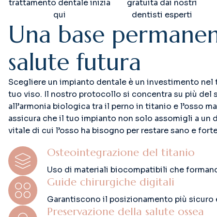
trattamento dentale inizia
gratuita dai nostri
qui
dentisti esperti
U
n
a
b
a
s
e
p
e
r
m
a
n
e
s
a
l
u
t
e
f
u
t
u
r
a
Scegliere un impianto dentale è un investimento nel t
tuo viso. Il nostro protocollo si concentra su più del
all’armonia biologica tra il perno in titanio e l’osso 
assicura che il tuo impianto non solo assomigli a un 
vitale di cui l’osso ha bisogno per restare sano e fort
Osteointegrazione del titanio
Uso di materiali biocompatibili che forma
Guide chirurgiche digitali
Garantiscono il posizionamento più sicuro e
Preservazione della salute ossea