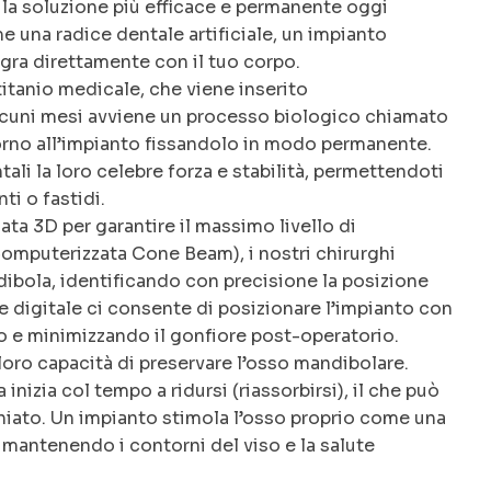
la soluzione più efficace e permanente oggi
e una radice dentale artificiale, un impianto
egra direttamente con il tuo corpo.
titanio medicale, che viene inserito
alcuni mesi avviene un processo biologico chiamato
torno all’impianto fissandolo in modo permanente.
li la loro celebre forza e stabilità, permettendoti
ti o fastidi.
ata 3D per garantire il massimo livello di
omputerizzata Cone Beam), i nostri chirurghi
ndibola, identificando con precisione la posizione
ne digitale ci consente di posizionare l’impianto con
o e minimizzando il gonfiore post-operatorio.
loro capacità di preservare l’osso mandibolare.
nizia col tempo a ridursi (riassorbirsi), il che può
hiato. Un impianto stimola l’osso proprio come una
mantenendo i contorni del viso e la salute