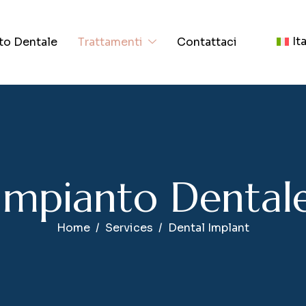
It
to Dentale
Trattamenti
Contattaci
I
m
p
i
a
n
t
o
D
e
n
t
a
l
Home
Services
Dental Implant