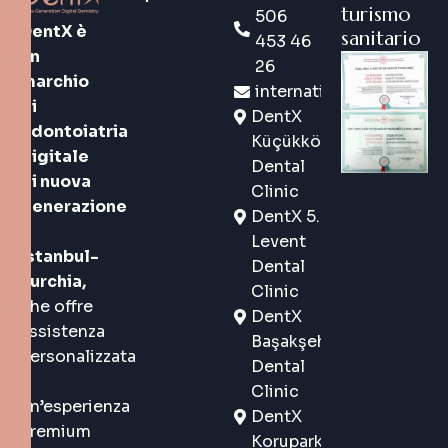
turismo
506
DentX è
sanitario
453 46
un
26
marchio
international@dentx.co
di
DentX
odontoiatria
Küçükköy
digitale
Dental
di nuova
Clinic
generazione
DentX 5.
a
Levent
Istanbul-
Dental
Turchia,
Clinic
che offre
DentX
assistenza
Başakşehir
personalizzata
Dental
e
Clinic
un’esperienza
DentX
premium
Korupark