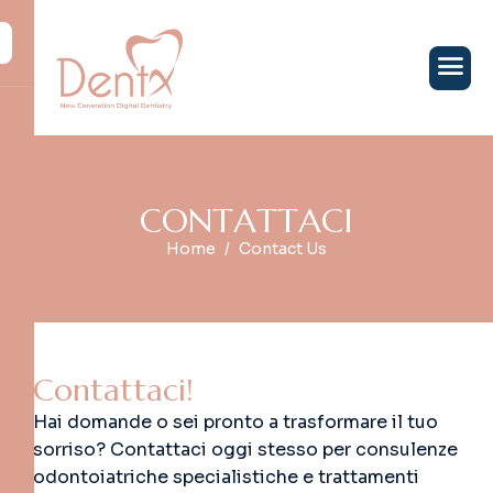
C
O
N
T
A
T
T
A
C
I
Home
Contact Us
C
o
n
t
a
t
t
a
c
i
!
Hai domande o sei pronto a trasformare il tuo
sorriso? Contattaci oggi stesso per consulenze
odontoiatriche specialistiche e trattamenti