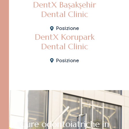
DentX Başakşehir
Dental Clinic
Posizione
DentX Korupark
Dental Clinic
Posizione
C
u
r
e
o
d
o
n
t
o
i
a
t
r
i
c
h
e
i
n