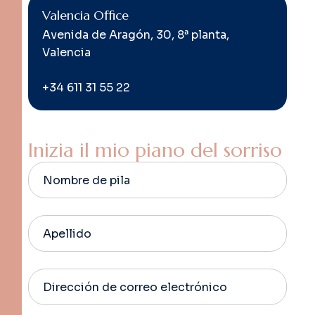
Valencia Office
Avenida de Aragón, 30, 8ª planta,
Valencia
+34 611 31 55 22
I
n
i
z
i
a
i
l
m
i
o
p
i
a
n
o
d
e
l
s
o
r
r
i
s
o