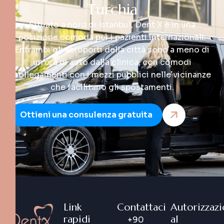
T
u
r
c
h
i
a
Situato a nord di Istanbul, Dent X è in una
posizione comoda per i pazienti internazionali.
Entrambi gli aeroporti della città sono a meno di
un’ora di auto dalla clinica, con comodi
collegamenti con i mezzi pubblici nelle vicinanze
che facilitano gli spostamenti.
Ottieni una consulenza gratuita
Link
Contattaci
Autorizzaz
rapidi
al
+90