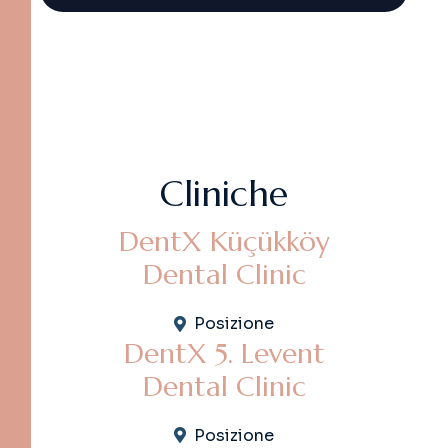
Alternative:
C
l
i
n
i
c
h
e
DentX Küçükköy
Dental Clinic
Posizione
DentX 5. Levent
Dental Clinic
Posizione