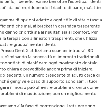
bello, i benefici vanno ben oltre l’estetica. I denti
ili da pulire, riducendo il rischio di carie, malattie
gamma di opzioni adatte a ogni stile di vita e fascia
fficienti che mai, ai bracket in ceramica trasparente
e danno priorità sia ai risultati sia al comfort. Per
lla terapia con allineatori trasparenti, che utilizza
postare gradualmente i denti.
 Presso Dent X utilizziamo scanner intraorali 3D
a, eliminando la necessità di impronte tradizionali
rtodontisti di pianificare ogni movimento dentale
nto chiara e prevedibile ancora prima di iniziare.
adolescenti; un numero crescente di adulti cerca di
nché gengive e osso di supporto sono sani, i tuoi
ggere il morso può alleviare problemi cronici come
e problemi di masticazione, con un miglioramento
assiamo alla fase di contenzione. I retainer sono