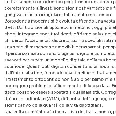
un trattamento ortodontico per ottenere un sorriso più 
correttamente allineati sono significativamente più fac
gengivali e usura irregolare dello smalto nel tempo.
L’ortodonzia moderna si è evoluta offrendo una vasta 
d’età. Dai tradizionali apparecchi metallici, oggi più e
che si integrano con i tuoi denti, offriamo soluzioni ch
chi cerca l’opzione più discreta, siamo specializzati ne
una serie di mascherine rimovibili e trasparenti per s
Il percorso inizia con una diagnosi digitale completa.
avanzati per creare un modello digitale della tua bocc
scomode. Questi dati digitali consentono ai nostri o
dall’inizio alla fine, fornendo una timeline di trattame
Il trattamento ortodontico non è solo per bambini e 
correggere problemi di allineamento di lunga data. Fi
denti possono essere spostati a qualsiasi età. Corre
dolore mandibolare (ATM), difficoltà del linguaggio 
significativo della qualità della vita quotidiana.
Una volta completata la fase attiva del trattamento, p