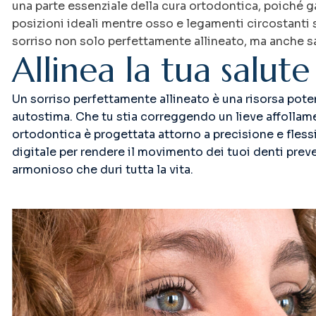
una parte essenziale della cura ortodontica, poiché 
posizioni ideali mentre osso e legamenti circostanti si 
sorriso non solo perfettamente allineato, ma anche san
A
l
l
i
n
e
a
l
a
t
u
a
s
a
l
u
t
e
Un sorriso perfettamente allineato è una risorsa potent
autostima. Che tu stia correggendo un lieve affolla
ortodontica è progettata attorno a precisione e flessib
digitale per rendere il movimento dei tuoi denti preve
armonioso che duri tutta la vita.