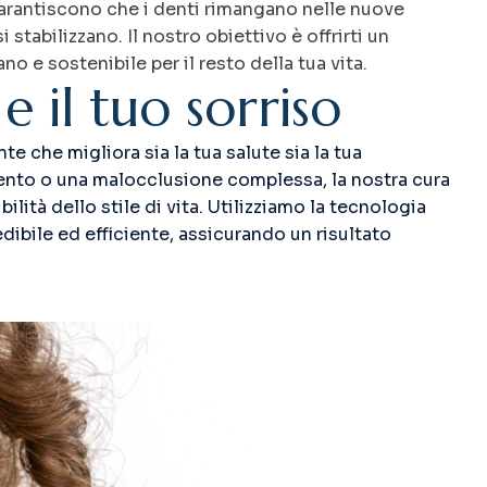
garantiscono che i denti rimangano nelle nuove
stabilizzano. Il nostro obiettivo è offrirti un
o e sostenibile per il resto della tua vita.
e
i
l
t
u
o
s
o
r
r
i
s
o
e che migliora sia la tua salute sia la tua
mento o una malocclusione complessa, la nostra cura
ilità dello stile di vita. Utilizziamo la tecnologia
dibile ed efficiente, assicurando un risultato