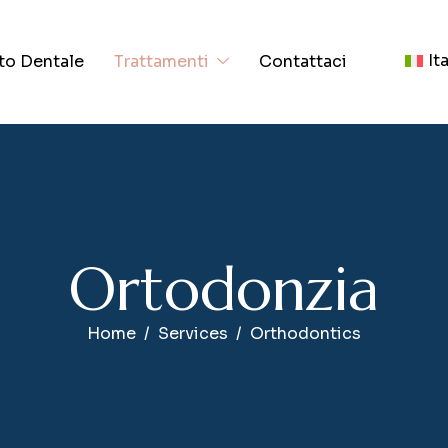
It
to Dentale
Trattamenti
Contattaci
O
r
t
o
d
o
n
z
i
a
Home
Services
Orthodontics