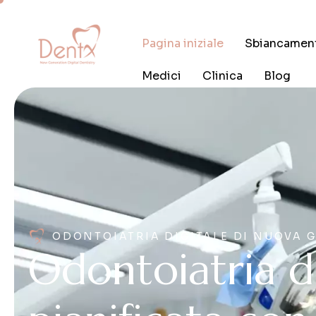
Pagina iniziale
Sbiancamen
Medici
Clinica
Blog
ODONTOIATRIA DIGITALE DI NUOVA 
O
d
o
n
t
o
i
a
t
r
i
a
d