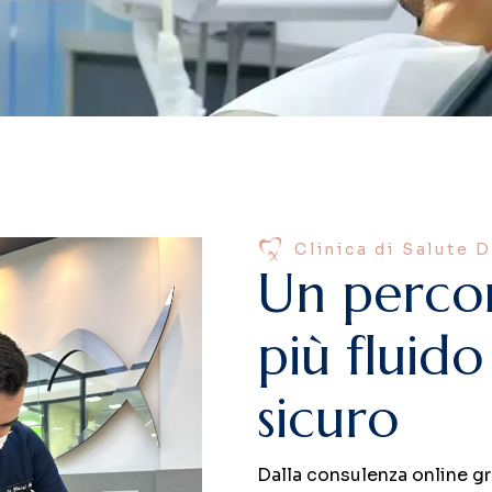
Clinica di Salute 
U
n
p
e
r
c
o
p
i
ù
f
l
u
i
d
o
s
i
c
u
r
o
Dalla consulenza online gr