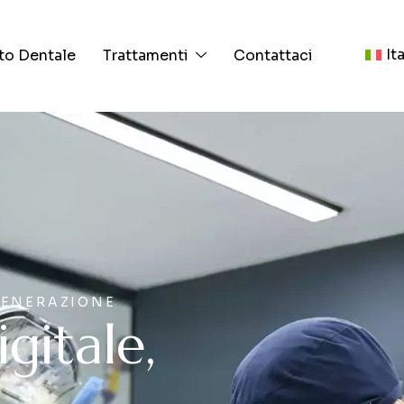
It
to Dentale
Trattamenti
Contattaci
GENERAZIONE
i
g
i
t
a
l
e
,