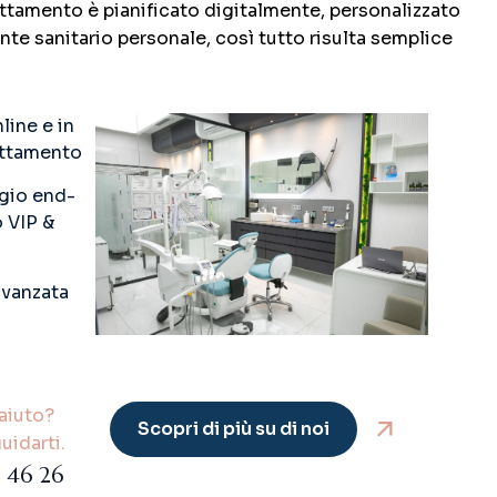
rattamento è pianificato digitalmente, personalizzato
nte sanitario personale, così tutto risulta semplice
line e in
attamento
ggio end-
 VIP &
avanzata
aiuto?
Scopri di più su di noi
uidarti.
 46 26