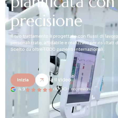
p
i
a
n
i
f
i
c
a
t
a
c
o
n
p
r
e
c
i
s
i
o
n
e
Il tuo trattamento è progettato con flussi di lavoro 
personalizzato, affidabile e realizzato per risultati 
Scelto da oltre 1.000 pazienti internazionali.
Guarda il video
Inizia
(1000+ recensioni)
4.9