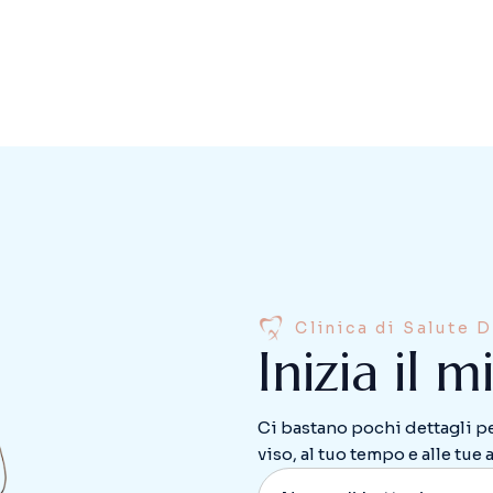
Clinica di Salute 
I
n
i
z
i
a
i
l
m
Ci bastano pochi dettagli per
viso, al tuo tempo e alle tue