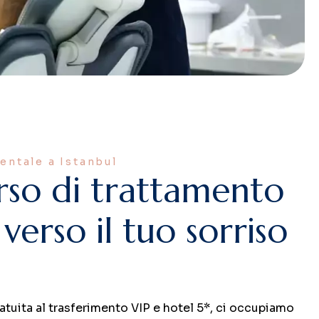
Dentale a Istanbul
r
s
o
d
i
t
r
a
t
t
a
m
e
n
t
o
v
e
r
s
o
i
l
t
u
o
s
o
r
r
i
s
o
atuita al trasferimento VIP e hotel 5*, ci occupiamo