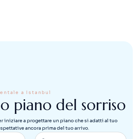
Dentale a Istanbul
i
o
p
i
a
n
o
d
e
l
s
o
r
r
i
s
o
 iniziare a progettare un piano che si adatti al tuo
 aspettative ancora prima del tuo arrivo.