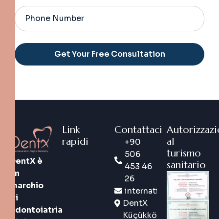
Alternative:
Link
Contattaci
Autorizzaz
rapidi
al
+90
turismo
506
DentX è
sanitario
453 46
un
26
marchio
international@dentx.co
di
DentX
odontoiatria
Küçükköy