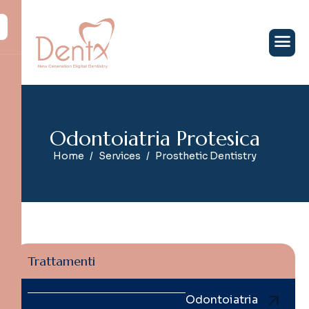
O
d
o
n
t
o
i
a
t
r
i
a
P
r
o
t
e
s
i
c
a
Home
Services
Prosthetic Dentistry
Trattamenti
Odontoiatria