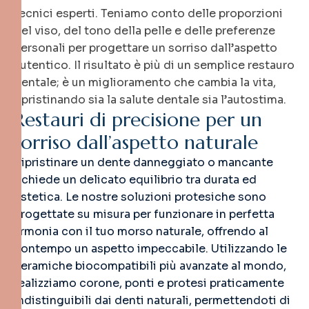
tecnici esperti. Teniamo conto delle proporzioni
del viso, del tono della pelle e delle preferenze
personali per progettare un sorriso dall’aspetto
autentico. Il risultato è più di un semplice restauro
dentale; è un miglioramento che cambia la vita,
ripristinando sia la salute dentale sia l’autostima.
R
e
s
t
a
u
r
i
d
i
p
r
e
c
i
s
i
o
n
e
p
e
r
u
n
s
o
r
r
i
s
o
d
a
l
l
’
a
s
p
e
t
t
o
n
a
t
u
r
a
l
e
Ripristinare un dente danneggiato o mancante
richiede un delicato equilibrio tra durata ed
estetica. Le nostre soluzioni protesiche sono
progettate su misura per funzionare in perfetta
armonia con il tuo morso naturale, offrendo al
contempo un aspetto impeccabile. Utilizzando le
ceramiche biocompatibili più avanzate al mondo,
realizziamo corone, ponti e protesi praticamente
indistinguibili dai denti naturali, permettendoti di