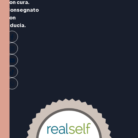
con cura.
Consegnato
con
fiducia.