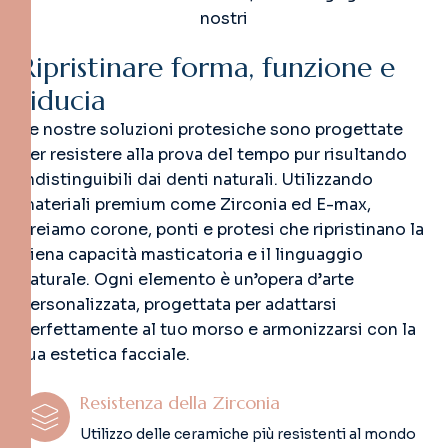
nostri
R
i
p
r
i
s
t
i
n
a
r
e
f
o
r
m
a
,
f
u
n
z
i
o
n
e
e
f
i
d
u
c
i
a
Le nostre soluzioni protesiche sono progettate
per resistere alla prova del tempo pur risultando
indistinguibili dai denti naturali. Utilizzando
materiali premium come Zirconia ed E-max,
creiamo corone, ponti e protesi che ripristinano la
piena capacità masticatoria e il linguaggio
naturale. Ogni elemento è un’opera d’arte
personalizzata, progettata per adattarsi
perfettamente al tuo morso e armonizzarsi con la
tua estetica facciale.
Resistenza della Zirconia
Utilizzo delle ceramiche più resistenti al mondo