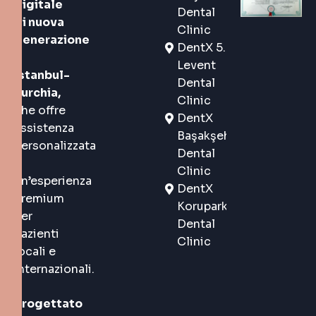
digitale
Dental
di nuova
Clinic
generazione
DentX 5.
a
Levent
Istanbul-
Dental
Turchia,
Clinic
che offre
DentX
assistenza
Başakşehir
personalizzata
Dental
e
Clinic
un’esperienza
DentX
premium
Korupark
per
Dental
pazienti
Clinic
locali e
internazionali.
Progettato