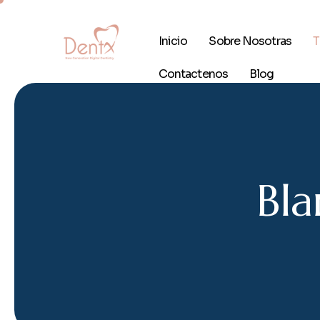
Inicio
Sobre Nosotras
T
Contactenos
Blog
B
l
a