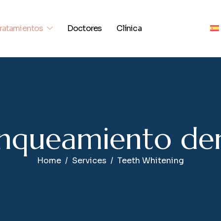
ratamientos
Doctores
Clínica
n
q
u
e
a
m
i
e
n
t
o
d
e
Home
Services
Teeth Whitening