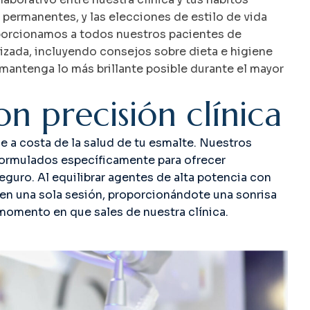
 permanentes, y las elecciones de estilo de vida
oporcionamos a todos nuestros pacientes de
zada, incluyendo consejos sobre dieta e higiene
 mantenga lo más brillante posible durante el mayor
o
n
p
r
e
c
i
s
i
ó
n
c
l
í
n
i
c
a
e a costa de la salud de tu esmalte. Nuestros
ormulados específicamente para ofrecer
guro. Al equilibrar agentes de alta potencia con
en una sola sesión, proporcionándote una sonrisa
momento en que sales de nuestra clínica.