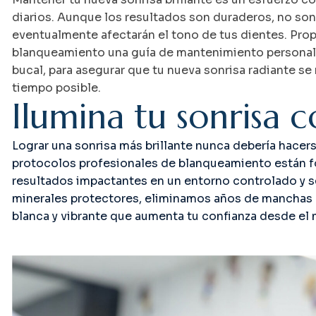
diarios. Aunque los resultados son duraderos, no son
eventualmente afectarán el tono de tus dientes. Pr
blanqueamiento una guía de mantenimiento personali
bucal, para asegurar que tu nueva sonrisa radiante se
tiempo posible.
I
l
u
m
i
n
a
t
u
s
o
n
r
i
s
a
c
Lograr una sonrisa más brillante nunca debería hacers
protocolos profesionales de blanqueamiento están f
resultados impactantes en un entorno controlado y se
minerales protectores, eliminamos años de manchas 
blanca y vibrante que aumenta tu confianza desde el 