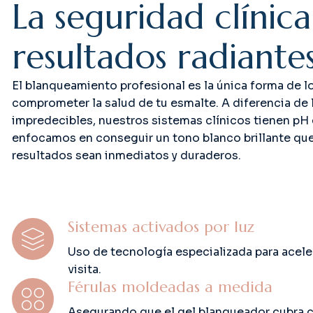
L
a
s
e
g
u
r
i
d
a
d
c
l
í
n
i
c
a
r
e
s
u
l
t
a
d
o
s
r
a
d
i
a
n
t
e
El blanqueamiento profesional es la única forma de l
comprometer la salud de tu esmalte. A diferencia de l
impredecibles, nuestros sistemas clínicos tienen pH
enfocamos en conseguir un tono blanco brillante que 
resultados sean inmediatos y duraderos.
Sistemas activados por luz
Uso de tecnología especializada para acele
visita.
Férulas moldeadas a medida
Asegurando que el gel blanqueador cubra ca