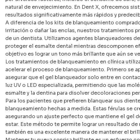
natural de envejecimiento. En Dent X, ofrecemos si
resultados significativamente más rápidos y predecib
A diferencia de los kits de blanqueamiento comprad
irritación o dañar las encías, nuestros tratamientos p
de un dentista. Utilizamos agentes blanqueadores de
proteger el esmalte dental mientras descomponen e
objetivo es lograr un tono más brillante que aún se v
Los tratamientos de blanqueamiento en clínica utiliza
acelerar el proceso de blanqueamiento. Primero se apl
asegurar que el gel blanqueador solo entre en contact
luz UV o LED especializada, permitiendo que las mol
esmalte y la dentina para disolver decoloraciones per
Para los pacientes que prefieren blanquear sus dient
blanqueamiento hechas a medida. Estas férulas se cre
asegurando un ajuste perfecto que mantiene el gel 
estar. Este método te permite lograr un resultado de n
también es una excelente manera de mantener el brill
Mantener tu nueva sonrisa brillante es un esfuerzo co