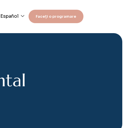
Español
Faceți o programare
n
t
a
l