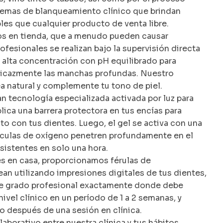
stemas de blanqueamiento clínico que brindan
les que cualquier producto de venta libre.
os en tienda, que a menudo pueden causar
rofesionales se realizan bajo la supervisión directa
 alta concentración con pH equilibrado para
ficazmente las manchas profundas. Nuestro
ea natural y complemente tu tono de piel.
n tecnología especializada activada por luz para
ica una barrera protectora en tus encías para
o con tus dientes. Luego, el gel se activa con una
éculas de oxígeno penetren profundamente en el
sistentes en solo una hora.
es en casa, proporcionamos férulas de
an utilizando impresiones digitales de tus dientes,
de grado profesional exactamente donde debe
ivel clínico en un período de 1 a 2 semanas, y
o después de una sesión en clínica.
laborativo entre nuestra clínica y tus hábitos