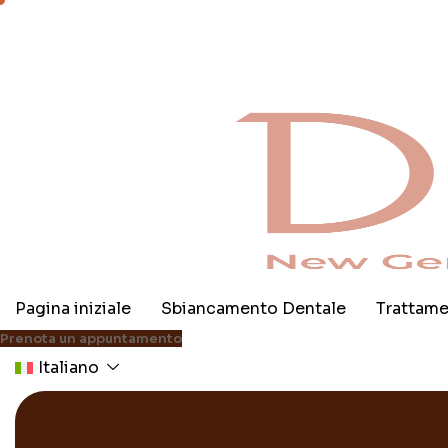
Skip
to
content
Pagina iniziale
Sbiancamento Dentale
Trattame
Prenota un appuntamento
Italiano