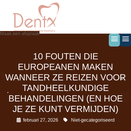
Ga
naar
de
inhoud
Maak een afspraak
10 FOUTEN DIE
EUROPEANEN MAKEN
WANNEER ZE REIZEN VOOR
TANDHEELKUNDIGE
BEHANDELINGEN (EN HOE
JE ZE KUNT VERMIJDEN)
februari 27, 2026
Niet-gecategoriseerd