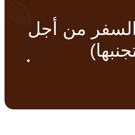
د السفر من أجل
جنبها)