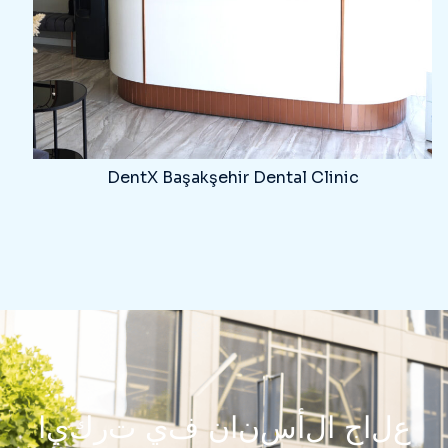
DentX Başakşehir Dental Clinic
ع
ل
ا
ج
ا
ل
أ
س
ن
ا
ن
ف
ي
ت
ر
ك
ي
ا