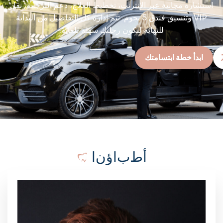
استشارة مجانية عبر الإنترنت، تخطيط العلاج، دعم الترجمة، نقل
VIP وتنسيق فندق 5 نجوم. تتم إدارة كل التفاصيل من البداية
للنهاية لتكون رحلتك سهلة للغاية.
ابدأ خطة ابتسامتك
أ
ط
ب
ا
ؤ
ن
ا