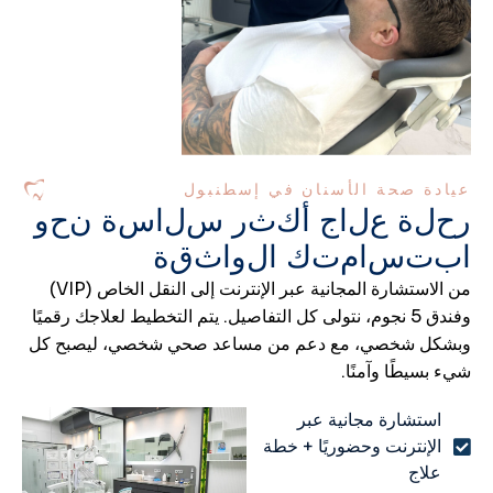
عيادة صحة الأسنان في إسطنبول
ر
ح
ل
ة
ع
ل
ا
ج
أ
ك
ث
ر
س
ل
ا
س
ة
ن
ح
و
ا
ب
ت
س
ا
م
ت
ك
ا
ل
و
ا
ث
ق
ة
من الاستشارة المجانية عبر الإنترنت إلى النقل الخاص (VIP)
وفندق 5 نجوم، نتولى كل التفاصيل. يتم التخطيط لعلاجك رقميًا
وبشكل شخصي، مع دعم من مساعد صحي شخصي، ليصبح كل
شيء بسيطًا وآمنًا.
استشارة مجانية عبر
الإنترنت وحضوريًا + خطة
علاج