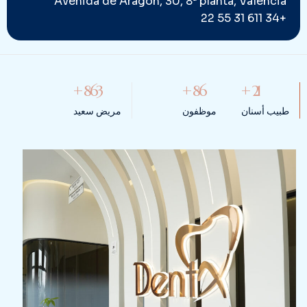
Avenida de Aragón, 30, 8ª planta, Valencia
+34 611 31 55 22
+
1,000
+
100
+
25
طبيب أسنان
موظفون
مريض سعيد