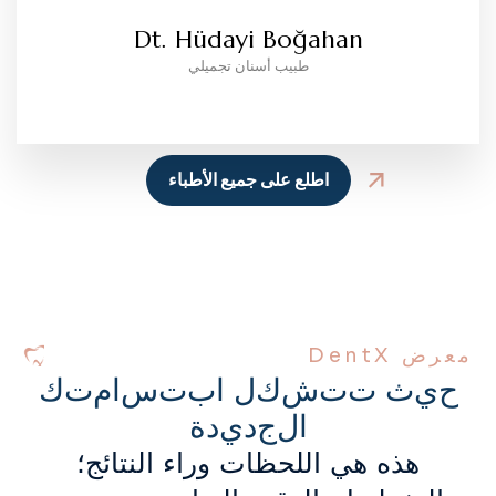
Dt. Hüdayi Boğahan
طبيب أسنان تجميلي
اطلع على جميع الأطباء
معرض DentX
ح
ي
ث
ت
ت
ش
ك
ل
ا
ب
ت
س
ا
م
ت
ك
ا
ل
ج
د
ي
د
ة
هذه هي اللحظات وراء النتائج؛