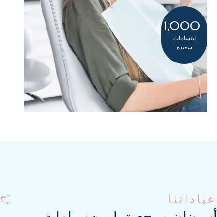
+
1,000
ابتسامات
سعيدة
عياداتنا
أ
س
ن
ا
ن
ص
ح
ي
ة
،
ا
ب
ت
س
ا
م
ا
ت