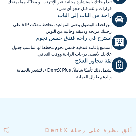
تبدأ رحلتك باستشارة مجانية عبر الإنترنت أو محليًا، مما يمنحك
قرارات واثقة قبل حجز أي شيء.
راحة من الباب إلى الباب
من لحظة الوصول وحتى المواعيد، تحافظ تنقلات VIP على
رحلتك مريحة ودقيقة وخالية من التوتر.
استرح في راحة فندق خمس نجوم
استمتع بإقامة فندقية خمس نجوم مخطط لها لتناسب جدول
علاجك لأقصى درجات الراحة ووقت التعافي.
ثقة تتجاوز العلاج
يشمل ذلك تأمينًا شاملاً، DentX Plus+، لتشعر بالحماية
والدعم طوال العملية.
ألقِ نظرة على رحلة DentX