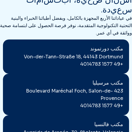
س
ع
ي
د
ة
.
في عياداتنا الأربع المجهزة بالكامل، وبفضل أطبائنا الخبراء والبنية
التحتية التكنولوجية المتقدمة، نوفر فرصة الحصول على ابتسامة صحية
وواثقة في أي عمر.
مكتب دورتموند
Von-der-Tann-Straße 18, 44143 Dortmund
+49 1577 4014783
مكتب مرسيليا
423 Boulevard Maréchal Foch, Salon-de-
Provence
+49 1577 4014783
مكتب فالنسيا