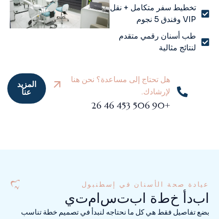
تخطيط سفر متكامل + نقل
VIP وفندق 5 نجوم
طب أسنان رقمي متقدم
لنتائج مثالية
هل تحتاج إلى مساعدة؟ نحن هنا
المزيد
لإرشادك.
عنا
+90 506 453 46 26
عيادة صحة الأسنان في إسطنبول
ا
ب
د
أ
خ
ط
ة
ا
ب
ت
س
ا
م
ت
ي
بضع تفاصيل فقط هي كل ما نحتاجه لنبدأ في تصميم خطة تناسب