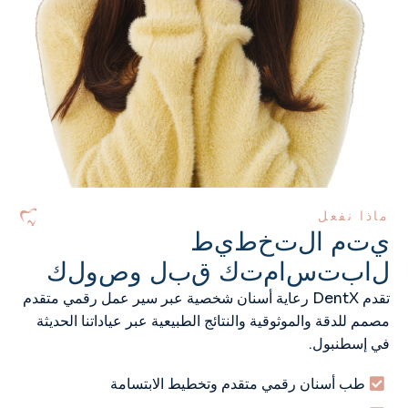
ماذا نفعل
ي
ت
م
ا
ل
ت
خ
ط
ي
ط
ل
ا
ب
ت
س
ا
م
ت
ك
ق
ب
ل
و
ص
و
ل
ك
تقدم DentX رعاية أسنان شخصية عبر سير عمل رقمي متقدم
مصمم للدقة والموثوقية والنتائج الطبيعية عبر عياداتنا الحديثة
في إسطنبول.
طب أسنان رقمي متقدم وتخطيط الابتسامة