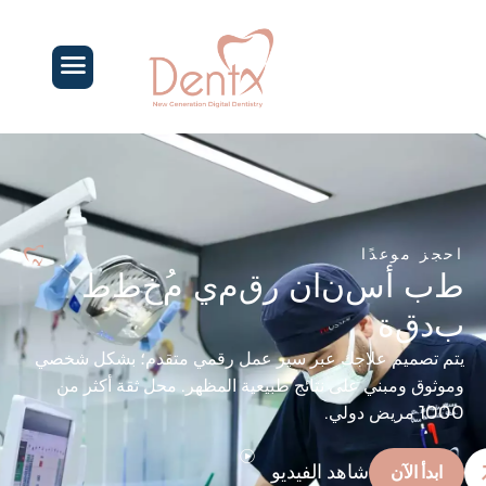
احجز موعدًا
ط
ب
أ
س
ن
ا
ن
ر
ق
م
ي
م
خ
ط
ط
ب
د
ق
ة
يتم تصميم علاجك عبر سير عمل رقمي متقدم؛ بشكل شخصي
وموثوق ومبني على نتائج طبيعية المظهر. محل ثقة أكثر من
1000 مريض دولي.
شاهد الفيديو
ابدأ الآن