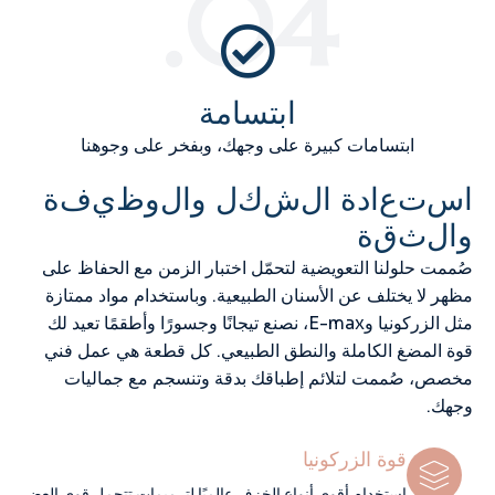
04.
ابتسامة
ابتسامات كبيرة على وجهك، وبفخر على وجوهنا
ا
س
ت
ع
ا
د
ة
ا
ل
ش
ك
ل
و
ا
ل
و
ظ
ي
ف
ة
و
ا
ل
ث
ق
ة
صُممت حلولنا التعويضية لتحمّل اختبار الزمن مع الحفاظ على
مظهر لا يختلف عن الأسنان الطبيعية. وباستخدام مواد ممتازة
مثل الزركونيا وE-max، نصنع تيجانًا وجسورًا وأطقمًا تعيد لك
قوة المضغ الكاملة والنطق الطبيعي. كل قطعة هي عمل فني
مخصص، صُممت لتلائم إطباقك بدقة وتنسجم مع جماليات
وجهك.
قوة الزركونيا
استخدام أقوى أنواع الخزف عالميًا لترميمات تتحمل قوى العض