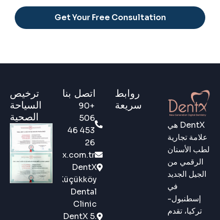
Alternative:
روابط
اتصل بنا
ترخيص
سريعة
السياحة
+90
الصحية
506
DentX هي
453 46
علامة تجارية
26
لطب الأسنان
ernational@dentx.com.tr
الرقمي من
DentX
الجيل الجديد
Küçükköy
في
Dental
إسطنبول-
Clinic
تركيا، تقدم
DentX 5.