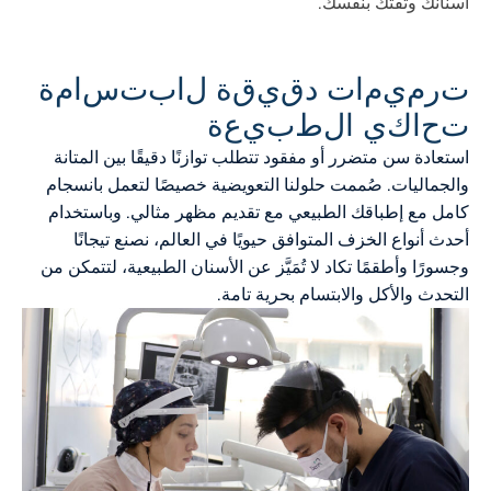
أسنانك وثقتك بنفسك.
ت
ر
م
ي
م
ا
ت
د
ق
ي
ق
ة
ل
ا
ب
ت
س
ا
م
ة
ت
ح
ا
ك
ي
ا
ل
ط
ب
ي
ع
ة
استعادة سن متضرر أو مفقود تتطلب توازنًا دقيقًا بين المتانة
والجماليات. صُممت حلولنا التعويضية خصيصًا لتعمل بانسجام
كامل مع إطباقك الطبيعي مع تقديم مظهر مثالي. وباستخدام
أحدث أنواع الخزف المتوافق حيويًا في العالم، نصنع تيجانًا
وجسورًا وأطقمًا تكاد لا تُمَيَّز عن الأسنان الطبيعية، لتتمكن من
التحدث والأكل والابتسام بحرية تامة.