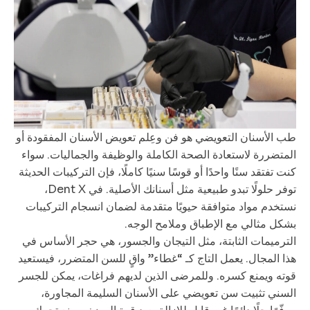
طب الأسنان التعويضي هو فن وعِلم تعويض الأسنان المفقودة أو
المتضررة لاستعادة الصحة الكاملة والوظيفة والجماليات. سواء
كنت تفتقد سنًا واحدًا أو قوسًا سنيًا كاملًا، فإن التركيبات الحديثة
توفر حلولًا تبدو طبيعية مثل أسنانك الأصلية. في Dent X،
نستخدم مواد متوافقة حيويًا متقدمة لضمان انسجام التركيبات
بشكل مثالي مع الإطباق وملامح الوجه.
الترميمات الثابتة، مثل التيجان والجسور، هي حجر الأساس في
هذا المجال. يعمل التاج كـ “غطاء” واقٍ للسن المتضرر، فيستعيد
قوته ويمنع كسره. وللمرضى الذين لديهم فراغات، يمكن للجسر
السني تثبيت سن تعويضي على الأسنان السليمة المجاورة،