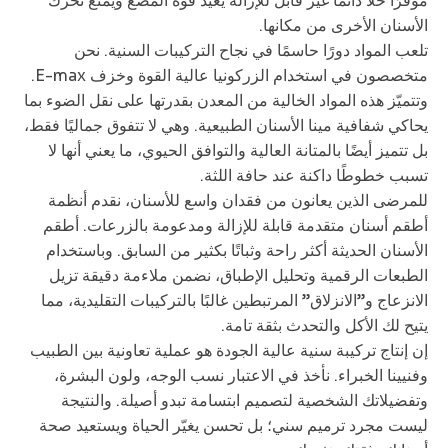
موفّرًا حلًا دائمًا غير قابل للإزالة يعيد قوة المضغ ويمنع تحرك
الأسنان الأخرى من مكانها.
تلعب المواد دورًا حاسمًا في نجاح التركيبات السنية. نحن
متخصصون في استخدام الزركونيا عالية القوة وخزف E-max.
وتتميّز هذه المواد الخالية من المعدن بقدرتها على نقل الضوء بما
يحاكي شفافية مينا الأسنان الطبيعية. وهي لا تتفوق جماليًا فقط،
بل تتميز أيضًا بالمتانة العالية والتوافق الحيوي، ما يعني أنها لا
تسبب خطوطًا داكنة عند حافة اللثة.
للمرضى الذين يعانون من فقدان واسع للأسنان، نقدم أنظمة
أطقم أسنان متقدمة قابلة للإزالة ومدعومة بالزرعات. أطقم
الأسنان الحديثة أكثر راحة وثباتًا بكثير من السابق. وباستخدام
الطبعات الرقمية وتحليل الإطباق، نضمن ملاءمة دقيقة تزيل
الانزعاج و”الانزلاق” المرتبطين غالبًا بالتركيبات التقليدية، مما
يتيح لك الأكل والتحدث بثقة تامة.
إن إنتاج تركيبة سنية عالية الجودة هو عملية تعاونية بين الطبيب
وفنيينا الخبراء. نأخذ في الاعتبار نسب الوجه، ولون البشرة،
وتفضيلاتك الشخصية لتصميم ابتسامة تبدو أصيلة. والنتيجة
ليست مجرد ترميم سني؛ بل تحسن يغيّر الحياة ويستعيد صحة