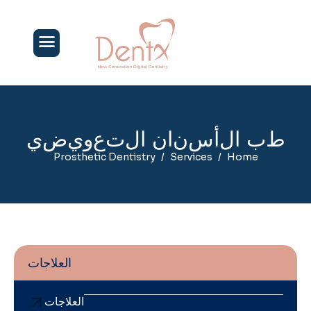
ط
ب
ا
ل
أ
س
ن
ا
ن
ا
ل
ت
ع
و
ي
ض
ي
Prosthetic Dentistry
Services
Home
العلاجات
العلاجات