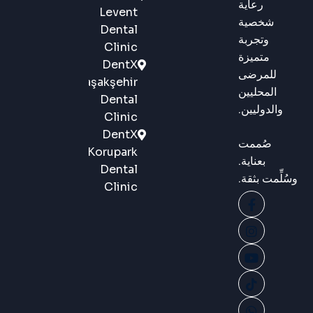
رعاية
Levent
شخصية
Dental
وتجربة
Clinic
متميزة
DentX
للمرضى
Başakşehir
المحليين
Dental
والدوليين.
Clinic
DentX
صُممت
Korupark
بعناية.
Dental
وسُلِّمت بثقة.
Clinic