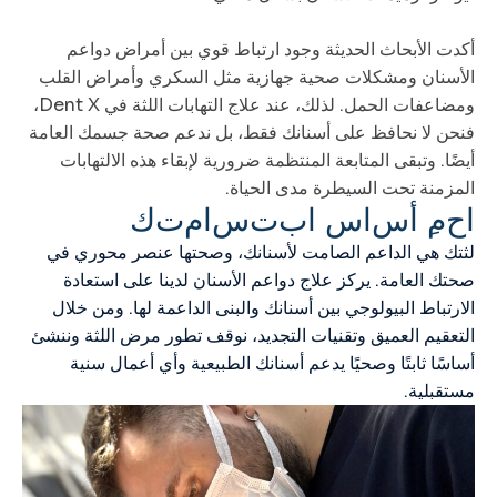
أكدت الأبحاث الحديثة وجود ارتباط قوي بين أمراض دواعم
الأسنان ومشكلات صحية جهازية مثل السكري وأمراض القلب
ومضاعفات الحمل. لذلك، عند علاج التهابات اللثة في Dent X،
فنحن لا نحافظ على أسنانك فقط، بل ندعم صحة جسمك العامة
أيضًا. وتبقى المتابعة المنتظمة ضرورية لإبقاء هذه الالتهابات
المزمنة تحت السيطرة مدى الحياة.
ا
ح
م
أ
س
ا
س
ا
ب
ت
س
ا
م
ت
ك
لثتك هي الداعم الصامت لأسنانك، وصحتها عنصر محوري في
صحتك العامة. يركز علاج دواعم الأسنان لدينا على استعادة
الارتباط البيولوجي بين أسنانك والبنى الداعمة لها. ومن خلال
التعقيم العميق وتقنيات التجديد، نوقف تطور مرض اللثة وننشئ
أساسًا ثابتًا وصحيًا يدعم أسنانك الطبيعية وأي أعمال سنية
مستقبلية.