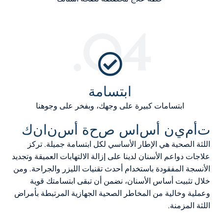
04.
ابتسامة
ابتسامات كبيرة على وجهك، وبفخر على وجوهنا
ت
أ
م
ي
ن
أ
س
ا
س
ص
ح
ة
أ
س
ن
ا
ن
ك
اللثة الصحية هي الإطار الأساسي لكل ابتسامة جميلة. تركز
علاجات دواعم الأسنان لدينا على إزالة الالتهابات العميقة وتجديد
الأنسجة المفقودة باستخدام أحدث تقنيات الليزر والجراحة. ومن
خلال تثبيت أساس الأسنان، نضمن أن تبقى ابتسامتك قوية
وعملية وخالية من المخاطر الصحية الجهازية المرتبطة بأمراض
اللثة المزمنة.