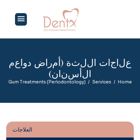
ع
ل
ا
ج
ا
ت
ا
ل
ل
ث
ة
(
أ
م
ر
ا
ض
د
و
ا
ع
م
ا
ل
أ
س
ن
ا
ن
)
Gum Treatments (Periodontology)
Services
Home
العلاجات