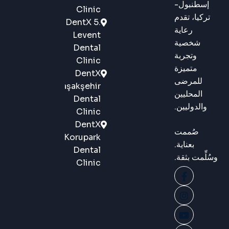
إسطنبول-
Clinic
تركيا، تقدم
DentX 5.
رعاية
Levent
شخصية
Dental
وتجربة
Clinic
متميزة
DentX
للمرضى
Başakşehir
المحليين
Dental
والدوليين.
Clinic
DentX
صُممت
Korupark
بعناية.
Dental
وسُلِّمت بثقة.
Clinic