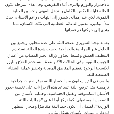
بالاحمرار والتورم والنزف أثناء التفريش. وفي هذه المرحلة تكون
الحالة قابلة للعكس بالكامل بالتدخل المهني وتحسين العناية
الفموية. لكن عند إهماله، يتطور إلى التهاب دواعم الأسنان، حيث
تبدأ البكتيريا بتدمير الدعائم العظمية التي تثبّت الأسنان، مما
يؤدي إلى حركتها ثم فقدانها.
يعتمد نهجنا السريري لصحة اللثة على عدة محاور، ويجمع بين
الحلول غير الجراحية والجراحية بحسب شدة الحالة. نستخدم
التنظيف العميق وكشط الجذور لإزالة الجير المصاب من أعماق
الجيوب اللثوية. وفي الحالات الأكثر تقدمًا، نستخدم العلاج بالليزر
للأنسجة الرخوة لتعقيم المناطق المصابة وتحفيز عملية الشفاء
الطبيعية للثة.
وللمرضى الذين يعانون من انحسار اللثة، نوفر تقنيات جراحية
ترميمية مثل ترقيع اللثة. تساعد هذه الإجراءات على تغطية جذور
الأسنان المكشوفة، وتقليل الحساسية، وحماية الأسنان من
التسوس المستقبلي. كما نركز أيضًا على “جماليات اللثة
الوردية”، لضمان أن يكون خط اللثة متناظرًا وصحي المظهر
ليؤطر ترميمات الأسنان بشكل مثالي.