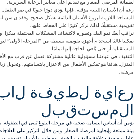
لطمأنة المرضى الصغار مع تقديم أعلى معايير الرعاية السريرية.
رغم أن الأسنان اللبنية مؤقتة، فإنها تؤدي دورًا حيويًا في نمو الطفل
المساحة اللازمة لبزوغ الأسنان الدائمة بشكل صحيح. وفقدان سن ل
تقويمية مستقبلًا، لذلك نركز كثيرًا على الحفاظ عليها.
نراقب أيضًا نمو الفك وتطوره لاكتشاف المشكلات المحتملة مبكرًا. 
يمكننا غالبًا استخدام أجهزة تقويمية بسيطة من “المرحلة الأولى” لتوج
المستقبلية أو حتى يُلغي الحاجة إليها تمامًا.
التثقيف في عيادتنا مسؤولية عائلية مشتركة. نعمل عن قرب مع ال
المنزل. هدفنا هو تمكين الأطفال من الاعتزاز بابتسامتهم، وتحويل زيار
مرهقة.
ر
ع
ا
ي
ة
ل
ط
ي
ف
ة
ل
ا
ب
ا
ل
م
س
ت
ق
ب
ل
نؤمن أن أساس ابتسامة صحية في مرحلة البلوغ يُبنى في الطفولة. 
بيئة ممتعة وإيجابية لمرضانا الصغار. ومن خلال التركيز على العلاجات
عادات صحية وعلاقة خالية من الخوف مع طبيب الأسنان تفيدهم مدى 