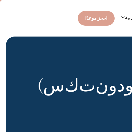
بية
احجز موعدًا
د
و
ن
ت
ك
س
)