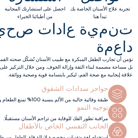
تجربة علاج الأسنان الخاصة بك
احصل على استشارتك المجانية
تبدأ هنا
من أطبائنا الخبراء
ت
ن
م
ي
ة
ع
ا
د
ا
ت
ص
ح
ي
د
ا
ع
م
ة
نؤمن أن تجارب الطفل المبكرة مع طبيب الأسنان تُشكّل صحته الفمو
بل مساحة مصممة لبناء الثقة وإزالة الخوف. ومن خلال التركيز على 
علاقة إيجابية مع صحة الفم، ليكبر بابتسامة قوية وصحية وواثقة.
حواجز سدادات الشقوق
طبقة وقائية خالية من الألم بنسبة 100% تمنع الطعام واللويحة من الوصول إلى الأضراس العميقة.
توجيه النمو
مراقبة تطور الفك للوقاية من تزاحم الأسنان مستقبلًا.
الجانب النفسي الخاص بالأطفال
استخدام لغة وتقنيات مخصصة لإزالة قلق الطفل من طب