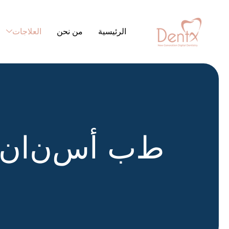
الرئيسية
من نحن
العلاجات
ط
ب
أ
س
ن
ا
ن