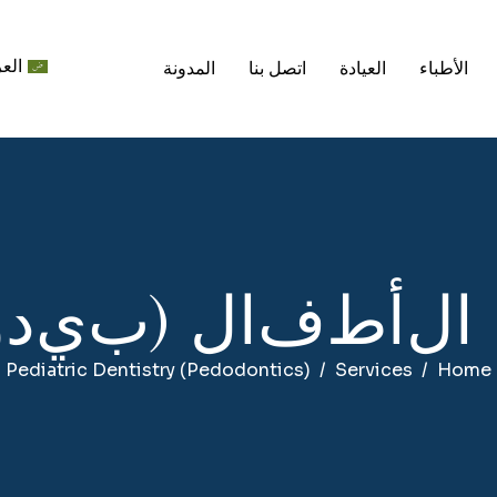
العر
الأطباء
العيادة
اتصل بنا
المدونة
ا
ل
أ
ط
ف
ا
ل
(
ب
ي
د
و
Pediatric Dentistry (Pedodontics)
Services
Home