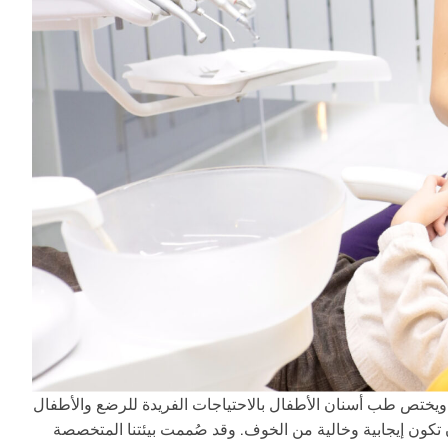
 ويختص طب أسنان الأطفال بالاحتياجات الفريدة للرضع والأطفال
للطفل يجب أن تكون إيجابية وخالية من الخوف. وقد صُممت بيئتنا المتخصصة