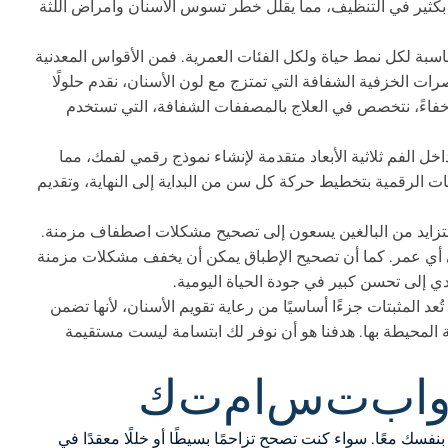
بكثير في التنظيف، مما يقلل خطر تسوس الأسنان وأمراض اللثة
سبة لكل نمط حياة ولكل الفئات العمرية. فمن الأقواس المعدنية
ت الخزفية الشفافة التي تمتزج مع لون الأسنان، نقدم حلولًا
ر خفاءً، نتخصص في العلاج بالمصففات الشفافة، التي تستخدم
 في Dent X، نستخدم ماسحات داخل الفم ثلاثية الأبعاد متقدمة لإنشاء نموذج رقمي لفمك، مما
انات الرقمية بتخطيط حركة كل سن من البداية إلى النهاية، وتقديم
متزايد من البالغين يسعون إلى تصحيح مشكلات اصطفاف مزمنة.
ي أي عمر. كما أن تصحيح الإطباق يمكن أن يخفف مشكلات مزمنة
ُعد المثبتات جزءًا أساسيًا من رعاية تقويم الأسنان، لأنها تضمن
طة المحيطة بها. هدفنا هو أن نوفر لك ابتسامة ليست مستقيمة
ا
ب
ت
س
ا
م
ت
ك
ك معًا. سواء كنت تصحح تزاحمًا بسيطًا أو خللًا معقدًا في