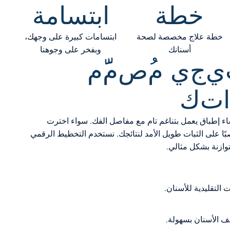
خطة
ابتسامة
خطة علاج مخصصة لصحة
ابتسامات كبيرة على وجهك،
أسنانك
وبفخر على وجوهنا
ي
ج
ي
م
ص
م
م
ا
ت
ك
نشاء إطباق يعمل بتناغم تام مع مفاصل الفك. سواء اخترت
بًا على الثبات طويل الأمد لنتائجك. نستخدم التخطيط الرقمي
وازنة بشكل مثالي.
 التقليدية للأسنان.
يف الأسنان بسهولة.