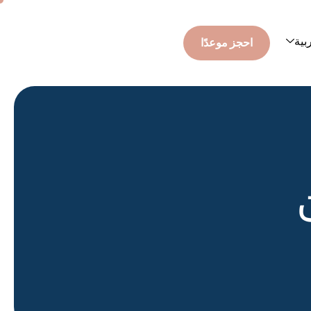
بية
احجز موعدًا