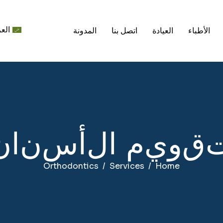
العر
الأطباء
العيادة
اتصل بنا
المدونة
ق
و
ي
م
ا
ل
أ
س
ن
ا
ن
Orthodontics
Services
Home