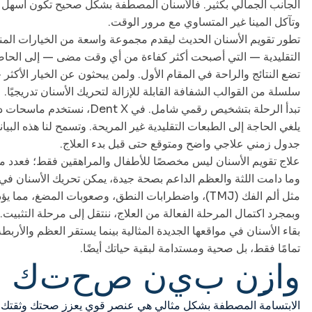
الجانب الجمالي بكثير. فالأسنان المصطفة بشكل صحيح تكون أسهل 
وتآكل المينا غير المتساوي مع مرور الوقت.
تطور تقويم الأسنان الحديث ليقدم مجموعة واسعة من الخيارات المنا
التقليدية — التي أصبحت أكثر كفاءة من أي وقت مضى — إلى الحاصرا
تضع النتائج والراحة في المقام الأول. ولمن يبحثون عن الخيار الأكث
سلسلة من القوالب الشفافة القابلة للإزالة لتحريك الأسنان تدريجيًا.
تبدأ الرحلة بتشخيص رقمي شامل.
يلغي الحاجة إلى الطبعات التقليدية غير المريحة. وتسمح لنا هذه البي
جدول زمني علاجي واضح ومتوقع حتى قبل بدء العلاج.
علاج تقويم الأسنان ليس مخصصًا للأطفال والمراهقين فقط؛ فعدد 
وما دامت اللثة والعظم الداعم بصحة جيدة، يمكن تحريك الأسنان ف
مثل ألم الفك (TMJ)، واضطرابات النطق، وصعوبات المضغ، مما يؤدي إلى تحسن كبير في جودة الحياة اليومية.
وبمجرد اكتمال المرحلة الفعالة من العلاج، ننتقل إلى مرحلة التثبيت. ت
بقاء الأسنان في مواقعها الجديدة المثالية بينما يستقر العظم والأرب
تمامًا فقط، بل صحية ومستدامة لبقية حياتك أيضًا.
و
ا
ز
ن
ب
ي
ن
ص
ح
ت
ك
و
الابتسامة المصطفة بشكل مثالي هي عنصر قوي يعزز صحتك وثقتك بنفس