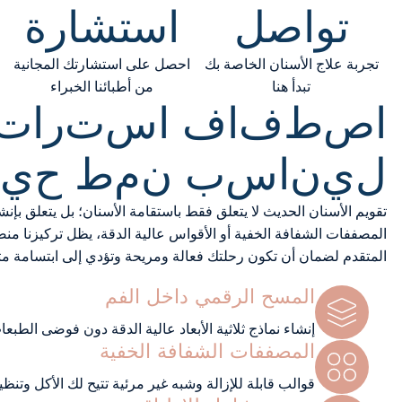
تواصل
استشارة
تجربة علاج الأسنان الخاصة بك
احصل على استشارتك المجانية
تبدأ هنا
من أطبائنا الخبراء
ا
ص
ط
ف
ا
ف
ا
س
ت
ر
ا
ت
ل
ي
ن
ا
س
ب
ن
م
ط
ح
ي
تقويم الأسنان الحديث لا يتعلق فقط باستقامة الأسنان؛ بل يتعلق بإ
المصففات الشفافة الخفية أو الأقواس عالية الدقة، يظل تركيزنا منص
المتقدم لضمان أن تكون رحلتك فعالة ومريحة وتؤدي إلى ابتسامة مت
المسح الرقمي داخل الفم
إنشاء نماذج ثلاثية الأبعاد عالية الدقة دون فوضى الطبعات
المصففات الشفافة الخفية
قوالب قابلة للإزالة وشبه غير مرئية تتيح لك الأكل وتنظ