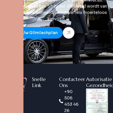
coördinatie van een 5*-hotel. Elk detail wordt van
begin tot eind beheerd, zodat uw reis moeiteloos
aanvoelt.
Start Uw Glimlachplan
Snelle
Contacteer
Autorisatie
Link
Ons
Gezondheid
+90
DentX is
506
een
453 46
digitaal
26