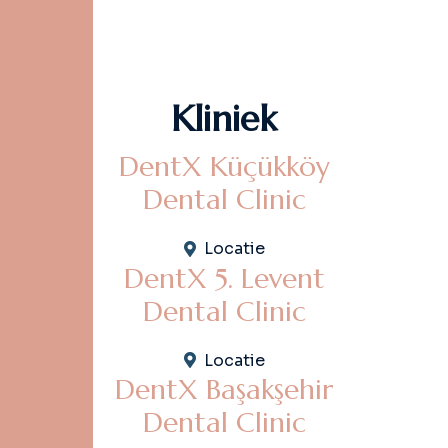
K
l
i
n
i
e
k
DentX Küçükköy
Dental Clinic
Locatie
DentX 5. Levent
Dental Clinic
Locatie
DentX Başakşehir
Dental Clinic