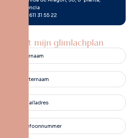
Valencia
+34 611 31 55 22
S
t
a
r
t
m
i
j
n
g
l
i
m
l
a
c
h
p
l
a
n