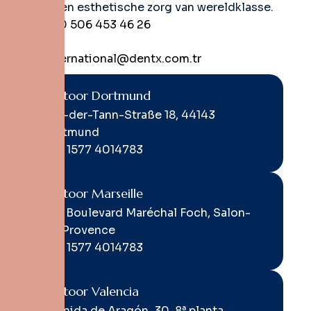
advies en esthetische zorg van wereldklasse.
+90 506 453 46 26
international@dentx.com.tr
Kantoor Dortmund
Von-der-Tann-Straße 18, 44143
Dortmund
+49 1577 4014783
Kantoor Marseille
423 Boulevard Maréchal Foch, Salon-
de-Provence
+49 1577 4014783
Kantoor Valencia
Avenida de Aragón, 30, 8ª planta,