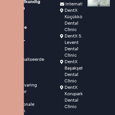
tandheelkundig
international@dentx.co
merk van
DentX
de
Küçükköy
nieuwe
Dental
generatie
Clinic
in
DentX 5.
Istanbul-
Levent
Turkije
,
Dental
dat
Clinic
gepersonaliseerde
DentX
zorg en
Başakşehir
een
Dental
premium
Clinic
patiëntervaring
DentX
biedt voor
Korupark
lokale en
Dental
internationale
Clinic
patiënten.