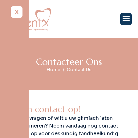
X
C
o
n
t
a
c
t
e
e
r
O
n
s
Home
Contact Us
N
e
e
m
c
o
n
t
a
c
t
o
p
!
Heeft u vragen of wilt u uw glimlach laten
transformeren? Neem vandaag nog contact
met ons op voor deskundig tandheelkundig