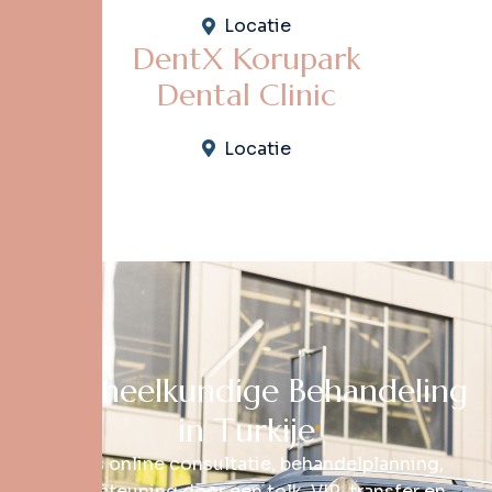
Locatie
DentX Korupark
Dental Clinic
Locatie
T
a
n
d
h
e
e
l
k
u
n
d
i
g
e
B
e
h
a
n
d
e
l
i
n
g
i
n
T
u
r
k
i
j
e
Gratis online consultatie, behandelplanning,
ondersteuning door een tolk, VIP-transfer en