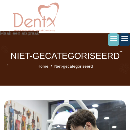
Ga
naar
de
inhoud
Maak een afspraak
NIET-GECATEGORISEERD
Home
Niet-gecategoriseerd