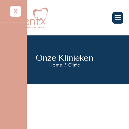
X
O
n
z
e
K
l
i
n
i
e
k
e
n
Home
Clinic