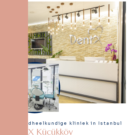
Tandheelkundige kliniek in Istanbul
D
e
n
t
X
K
ü
ç
ü
k
k
ö
y