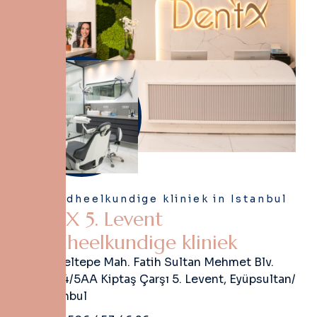
Tandheelkundige kliniek in Istanbul
D
e
n
t
X
5
.
L
e
v
e
n
t
T
a
n
d
h
e
e
l
k
u
n
d
i
g
e
k
l
i
n
i
e
k
Güzeltepe Mah. Fatih Sultan Mehmet Blv.
No:4/5AA Kiptaş Çarşı 5. Levent, Eyüpsultan/
İstanbul