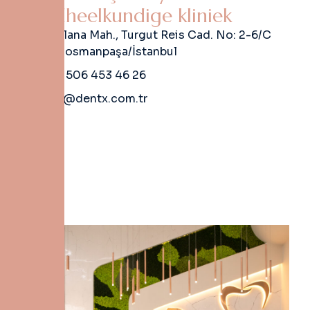
T
a
n
d
h
e
e
l
k
u
n
d
i
g
e
k
l
i
n
i
e
k
Mevlana Mah., Turgut Reis Cad. No: 2-6/C
Gaziosmanpaşa/İstanbul
+90 506 453 46 26
info@dentx.com.tr