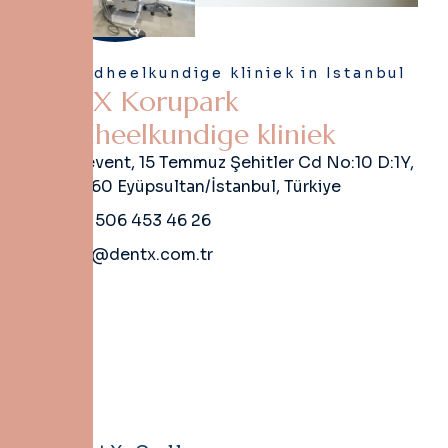
Tandheelkundige kliniek in Istanbul
D
e
n
t
X
K
o
r
u
p
a
r
k
T
a
n
d
h
e
e
l
k
u
n
d
i
g
e
k
l
i
n
i
e
k
5. Levent, 15 Temmuz Şehitler Cd No:10 D:1Y,
34060 Eyüpsultan/İstanbul, Türkiye
+90 506 453 46 26
info@dentx.com.tr