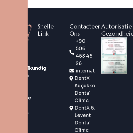
Snelle
Contacteer
Autorisatie
Link
Ons
Gezondheid
+90
DentX is
506
een
453 46
digitaal
26
tandheelkundig
international@dentx.co
merk van
DentX
de
Küçükköy
nieuwe
Dental
generatie
Clinic
in
DentX 5.
Istanbul-
Levent
Turkije
,
Dental
dat
Clinic