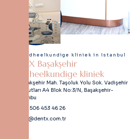
Tandheelkundige kliniek in Istanbul
D
e
n
t
X
B
a
ş
a
k
ş
e
h
i
r
T
a
n
d
h
e
e
l
k
u
n
d
i
g
e
k
l
i
n
i
e
k
Başakşehir Mah. Taşoluk Yolu Sok. Vadişehir
Konutları A4 Blok No:3/N, Başakşehir-
İstanbu
+90 506 453 46 26
info@dentx.com.tr