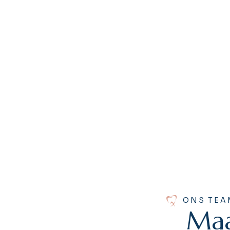
ONS TEA
M
a