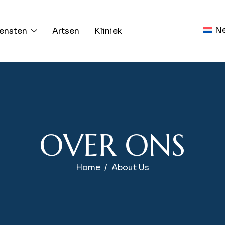
Ne
ensten
Artsen
Kliniek
O
V
E
R
O
N
S
Home
About Us