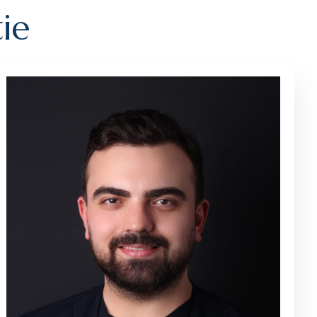
t
i
e