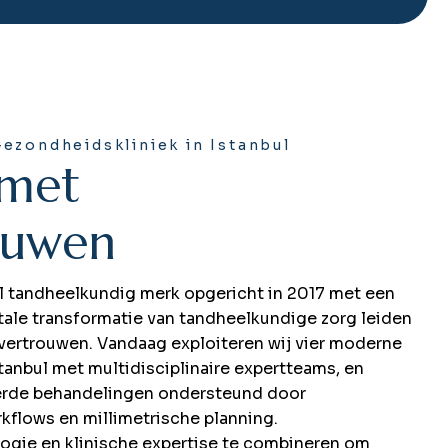
ezondheidskliniek in Istanbul
m
e
t
u
w
e
n
al tandheelkundig merk opgericht in 2017 met een
itale transformatie van tandheelkundige zorg leiden
 vertrouwen. Vandaag exploiteren wij vier moderne
stanbul met multidisciplinaire expertteams, en
eerde behandelingen ondersteund door
kflows en millimetrische planning.
ogie en klinische expertise te combineren om