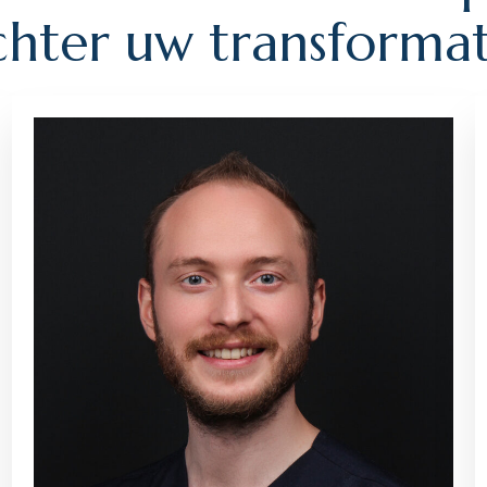
c
h
t
e
r
u
w
t
r
a
n
s
f
o
r
m
a