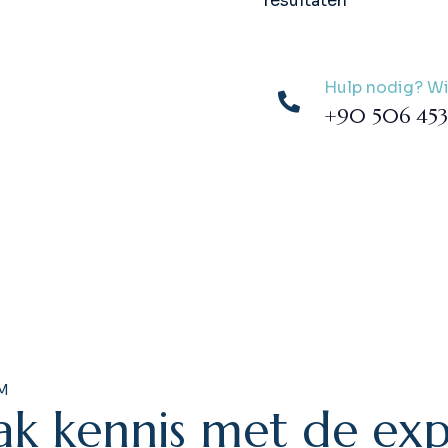
resultaten
Hulp nodig? Wij
+90 506 453
M
a
k
k
e
n
n
i
s
m
e
t
d
e
e
x