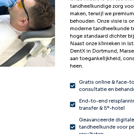
tandheelkundige zorg voor
maken, terwijl we premium
behouden. Onze visie is o
moderne tandheelkunde te 
hoge standaard dichter bij
Naast onze klinieken in I
DentX in Dortmund, Marsei
aan toegankelijkheid, con
heen.
Gratis online & face-t
consultatie en behand
End-to-end reisplanni
transfer & 5*-hotel
Geavanceerde digital
tandheelkunde voor p