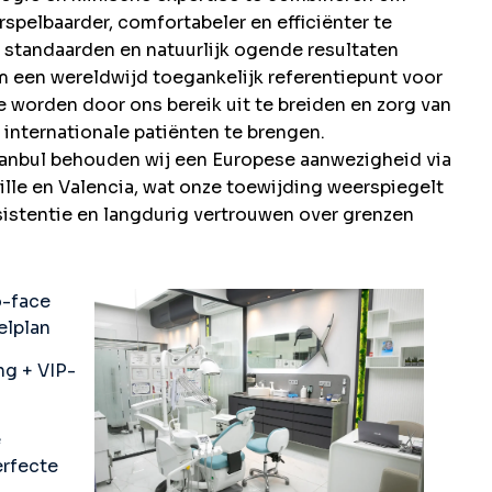
spelbaarder, comfortabeler en efficiënter te
 standaarden en natuurlijk ogende resultaten
m een wereldwijd toegankelijk referentiepunt voor
worden door ons bereik uit te breiden en zorg van
 internationale patiënten te brengen.
stanbul behouden wij een Europese aanwezigheid via
lle en Valencia, wat onze toewijding weerspiegelt
sistentie en langdurig vertrouwen over grenzen
o-face
elplan
ng + VIP-
e
erfecte