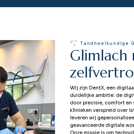
Tandheelkundige G
G
l
i
m
l
a
c
h
z
e
l
f
v
e
r
t
r
o
Wij zijn DentX, een digita
duidelijke ambitie: de dig
door precisie, comfort en
klinieken verspreid over I
leveren wij gepersonalis
geavanceerde digitale wor
Onze missie is om technol