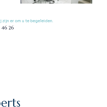
 zijn er om u te begeleiden.
 46 26
p
e
r
t
s