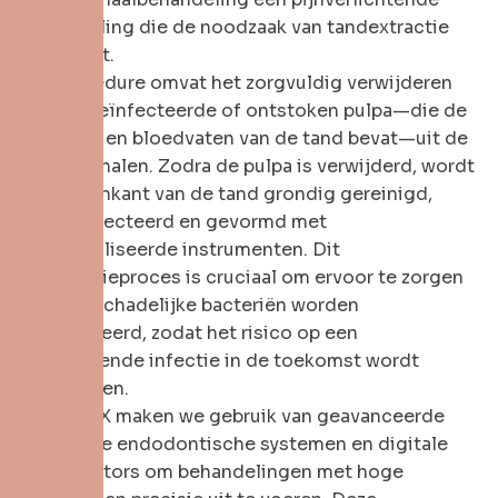
behandeling die de noodzaak van tandextractie
voorkomt.
De procedure omvat het zorgvuldig verwijderen
van de geïnfecteerde of ontstoken pulpa—die de
zenuwen en bloedvaten van de tand bevat—uit de
wortelkanalen. Zodra de pulpa is verwijderd, wordt
de binnenkant van de tand grondig gereinigd,
gedesinfecteerd en gevormd met
gespecialiseerde instrumenten. Dit
sterilisatieproces is cruciaal om ervoor te zorgen
dat alle schadelijke bacteriën worden
geëlimineerd, zodat het risico op een
terugkerende infectie in de toekomst wordt
voorkomen.
Bij Dent X maken we gebruik van geavanceerde
roterende endodontische systemen en digitale
apexlocators om behandelingen met hoge