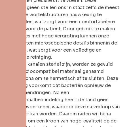
snelheid en precisie uit te voeren. Deze
technologieën stellen ons in staat zelfs de meest
complexe wortelstructuren nauwkeurig te
behandelen, wat zorgt voor een comfortabelere
ervaring voor de patiënt. Door gebruik te maken
van loupes met hoge vergroting kunnen onze
specialisten microscopische details binnenin de
tand zien, wat zorgt voor een volledige en
effectieve reiniging.
Zodra de kanalen steriel zijn, worden ze gevuld
met een biocompatibel materiaal genaamd
guttapercha om ze hermetisch af te sluiten. Deze
afsluiting voorkomt dat bacteriën opnieuw de
tand binnendringen. Na een
wortelkanaalbehandeling heeft de tand geen
bloedtoevoer meer, waardoor deze na verloop van
tijd brozer kan worden. Daarom raden wij bijna
altijd aan om een kroon van hoge kwaliteit op de