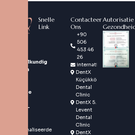
Snelle
Contacteer
Autorisatie
Link
Ons
Gezondheid
+90
DentX is
506
een
453 46
digitaal
26
tandheelkundig
international@dentx.co
merk van
DentX
de
Küçükköy
nieuwe
Dental
generatie
Clinic
in
DentX 5.
Istanbul-
Levent
Turkije
,
Dental
dat
Clinic
gepersonaliseerde
DentX