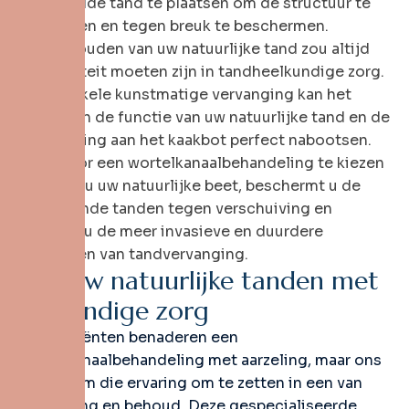
behandelde tand te plaatsen om de structuur te
versterken en tegen breuk te beschermen.
Het behouden van uw natuurlijke tand zou altijd
de prioriteit moeten zijn in tandheelkundige zorg.
Geen enkele kunstmatige vervanging kan het
gevoel en de functie van uw natuurlijke tand en de
bevestiging aan het kaakbot perfect nabootsen.
Door voor een wortelkanaalbehandeling te kiezen
behoudt u uw natuurlijke beet, beschermt u de
omliggende tanden tegen verschuiving en
vermijdt u de meer invasieve en duurdere
processen van tandvervanging.
R
e
d
u
w
n
a
t
u
u
r
l
i
j
k
e
t
a
n
d
e
n
m
e
t
d
e
s
k
u
n
d
i
g
e
z
o
r
g
Veel patiënten benaderen een
wortelkanaalbehandeling met aarzeling, maar ons
doel is om die ervaring om te zetten in een van
verlichting en behoud. Deze gespecialiseerde