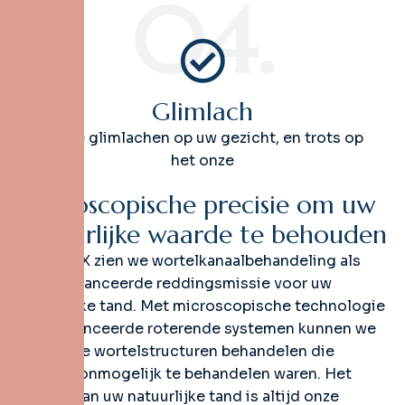
04.
Glimlach
Grote glimlachen op uw gezicht, en trots op
het onze
M
i
c
r
o
s
c
o
p
i
s
c
h
e
p
r
e
c
i
s
i
e
o
m
u
w
n
a
t
u
u
r
l
i
j
k
e
w
a
a
r
d
e
t
e
b
e
h
o
u
d
e
n
Bij Dent X zien we wortelkanaalbehandeling als
een geavanceerde reddingsmissie voor uw
natuurlijke tand. Met microscopische technologie
en geavanceerde roterende systemen kunnen we
complexe wortelstructuren behandelen die
vroeger onmogelijk te behandelen waren. Het
redden van uw natuurlijke tand is altijd onze