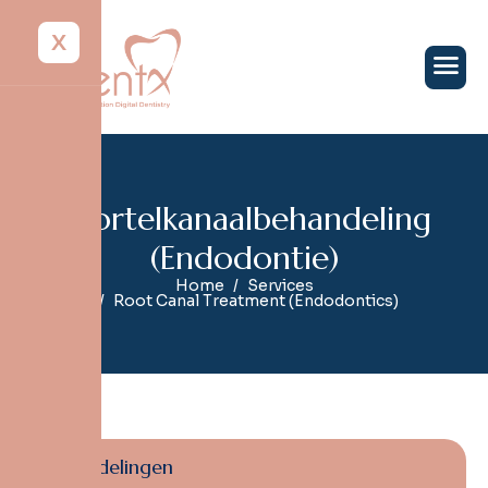
X
W
o
r
t
e
l
k
a
n
a
a
l
b
e
h
a
n
d
e
l
i
n
g
(
E
n
d
o
d
o
n
t
i
e
)
Home
Services
Root Canal Treatment (Endodontics)
Behandelingen