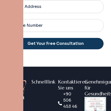
Alternative:
Schnelllink
Kontaktieren
Genehmigu
Sie uns
für
Gesundheit
+90
DentX ist
506
eine
453 46
digitale