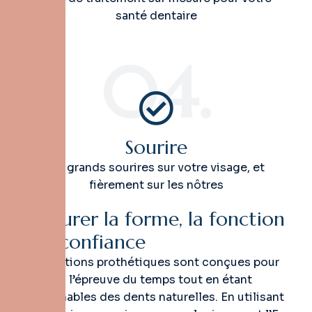
santé dentaire
04.
Sourire
De grands sourires sur votre visage, et
fièrement sur les nôtres
R
e
s
t
a
u
r
e
r
l
a
f
o
r
m
e
,
l
a
f
o
n
c
t
i
o
n
e
t
l
a
c
o
n
f
i
a
n
c
e
Nos solutions prothétiques sont conçues pour
résister à l’épreuve du temps tout en étant
indiscernables des dents naturelles. En utilisant