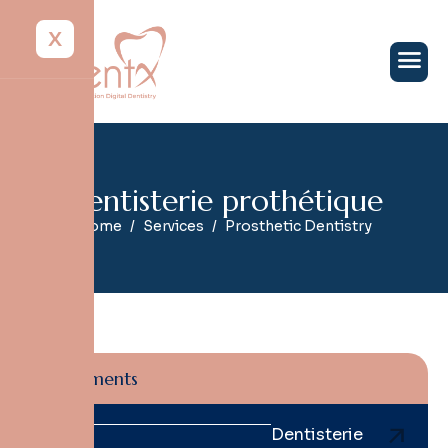
X
D
e
n
t
i
s
t
e
r
i
e
p
r
o
t
h
é
t
i
q
u
e
Home
Services
Prosthetic Dentistry
Traitements
Dentisterie