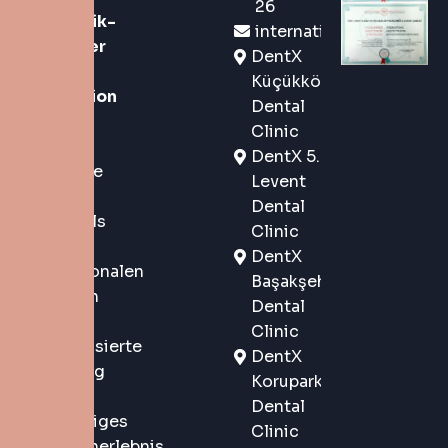
26
Zahnklinik-
international@dentx.co
Marke der
DentX
neuen
Küçükköy
Generation
Dental
in
Clinic
Istanbul,
DentX 5.
Türkei, die
Levent
sowohl
Dental
lokalen als
Clinic
auch
DentX
internationalen
Başakşehir
Patienten
Dental
eine
Clinic
personalisierte
DentX
Betreuung
Korupark
und ein
Dental
erstklassiges
Clinic
Patientenerlebnis