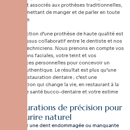
» souvent associés aux prothèses traditionnelles,
vous permettant de manger et de parler en toute
confiance.
La production d’une prothèse de haute qualité est
un processus collaboratif entre le dentiste et nos
maîtres techniciens. Nous prenons en compte vos
proportions faciales, votre teint et vos
préférences personnelles pour concevoir un
sourire authentique. Le résultat est plus qu’une
simple restauration dentaire ; c’est une
amélioration qui change la vie, en restaurant à la
fois votre santé bucco-dentaire et votre estime
de soi.
R
e
s
t
a
u
r
a
t
i
o
n
s
d
e
p
r
é
c
i
s
i
o
n
p
o
u
r
u
n
s
o
u
r
i
r
e
n
a
t
u
r
e
l
Restaurer une dent endommagée ou manquante