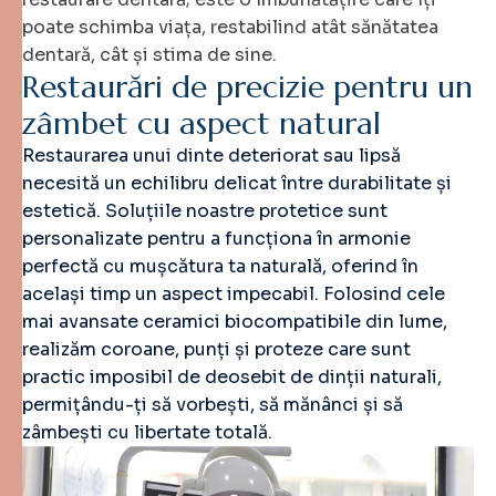
poate schimba viața, restabilind atât sănătatea
dentară, cât și stima de sine.
R
e
s
t
a
u
r
ă
r
i
d
e
p
r
e
c
i
z
i
e
p
e
n
t
r
u
u
n
z
â
m
b
e
t
c
u
a
s
p
e
c
t
n
a
t
u
r
a
l
Restaurarea unui dinte deteriorat sau lipsă
necesită un echilibru delicat între durabilitate și
estetică. Soluțiile noastre protetice sunt
personalizate pentru a funcționa în armonie
perfectă cu mușcătura ta naturală, oferind în
același timp un aspect impecabil. Folosind cele
mai avansate ceramici biocompatibile din lume,
realizăm coroane, punți și proteze care sunt
practic imposibil de deosebit de dinții naturali,
permițându-ți să vorbești, să mănânci și să
zâmbești cu libertate totală.