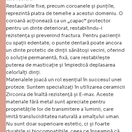
Restaurările fixe, precum coroanele și punțile,
reprezintă piatra de temelie a acestui domeniu. O
coroană acționează ca un „capac” protector
pentru un dinte deteriorat, restabilindu-i
rezistența și prevenind fractura. Pentru pacienții
cu spații edentate, o punte dentară poate ancora
un dinte protetic de dinții sănătoși vecini, oferind
o soluție permanentă, fixă, care restabilește
puterea de masticație și împiedică deplasarea
celorlalți dinți.
Materialele joacă un rol esențial în succesul unei
proteze. Suntem specializați în utilizarea ceramicii
Zirconia de înaltă rezistență și E-max. Aceste
materiale fără metal sunt apreciate pentru
proprietățile lor de transmitere a luminii, care
imită transluciditatea naturală a smalțului uman.
Nu sunt doar superioare estetic, ci și foarte
durabile și biocompatibile, ceea ce înseamnă că