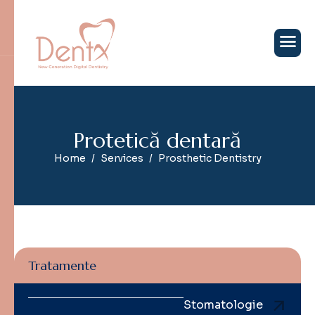
P
r
o
t
e
t
i
c
ă
d
e
n
t
a
r
ă
Home
Services
Prosthetic Dentistry
Tratamente
Stomatologie