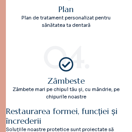
Plan
Plan de tratament personalizat pentru
sănătatea ta dentară
04.
Zâmbeste
Zâmbete mari pe chipul tău și, cu mândrie, pe
chipurile noastre
R
e
s
t
a
u
r
a
r
e
a
f
o
r
m
e
i
,
f
u
n
c
ț
i
e
i
ș
i
î
n
c
r
e
d
e
r
i
i
Soluțiile noastre protetice sunt proiectate să