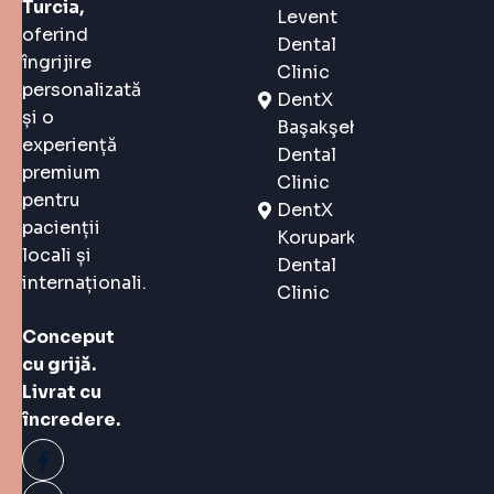
Turcia,
Levent
oferind
Dental
îngrijire
Clinic
personalizată
DentX
și o
Başakşehir
experiență
Dental
premium
Clinic
pentru
DentX
pacienții
Korupark
locali și
Dental
internaționali.
Clinic
Conceput
cu grijă.
Livrat cu
încredere.