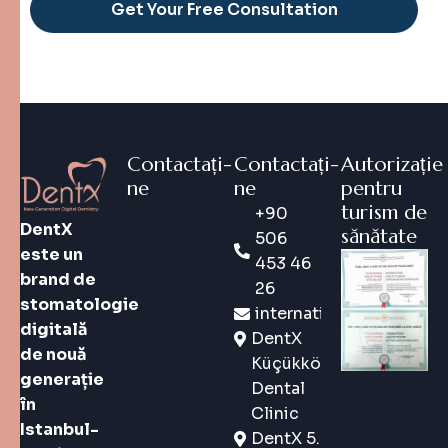
Alternative:
Contactați-
Contactați-
Autorizație
ne
ne
pentru
turism de
+90
DentX
sănătate
506
este un
453 46
brand de
26
stomatologie
international@dentx.co
digitală
DentX
de nouă
Küçükköy
generație
Dental
în
Clinic
Istanbul-
DentX 5.