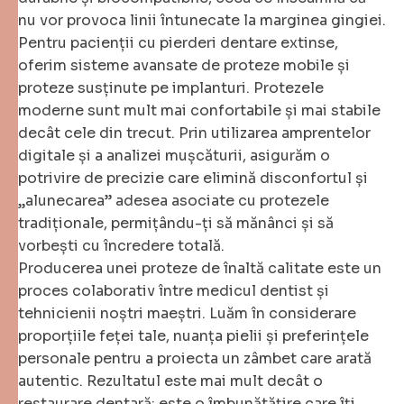
nu vor provoca linii întunecate la marginea gingiei.
Pentru pacienții cu pierderi dentare extinse,
oferim sisteme avansate de proteze mobile și
proteze susținute pe implanturi. Protezele
moderne sunt mult mai confortabile și mai stabile
decât cele din trecut. Prin utilizarea amprentelor
digitale și a analizei mușcăturii, asigurăm o
potrivire de precizie care elimină disconfortul și
„alunecarea” adesea asociate cu protezele
tradiționale, permițându-ți să mănânci și să
vorbești cu încredere totală.
Producerea unei proteze de înaltă calitate este un
proces colaborativ între medicul dentist și
tehnicienii noștri maeștri. Luăm în considerare
proporțiile feței tale, nuanța pielii și preferințele
personale pentru a proiecta un zâmbet care arată
autentic. Rezultatul este mai mult decât o
restaurare dentară; este o îmbunătățire care îți