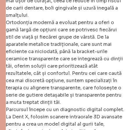
mai ușor de curățat, ceea ce reduce în timp riscul
de carii dentare, boli gingivale și uzură inegală a
smalțului.
Ortodonția modernă a evoluat pentru a oferi o
gamă largă de opțiuni care se potrivesc fiecărui
stil de viață și fiecărei grupe de vârstă. De la
aparatele metalice tradiționale, care sunt mai
eficiente ca niciodată, până la bracket-urile
ceramice transparente care se integrează cu dinții
tăi, oferim soluții care prioritizează atât
rezultatele, cât și confortul. Pentru cei care caută
cea mai discretă opțiune, suntem specializați în
terapia cu alignere transparente, care folosește o
serie de gutiere detașabile și transparente pentru
a muta treptat dinții tăi.
Parcursul începe cu un diagnostic digital complet.
La Dent X, folosim scanere intraorale 3D avansate
pentru a crea un model digital al gurii tale,