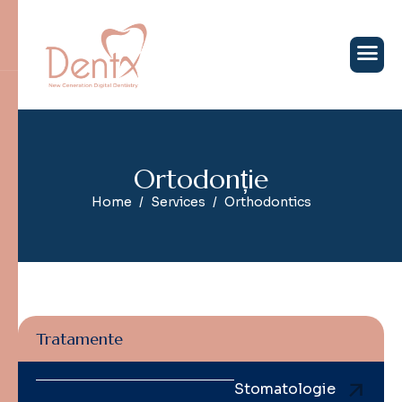
O
r
t
o
d
o
n
ț
i
e
Home
Services
Orthodontics
Tratamente
Stomatologie