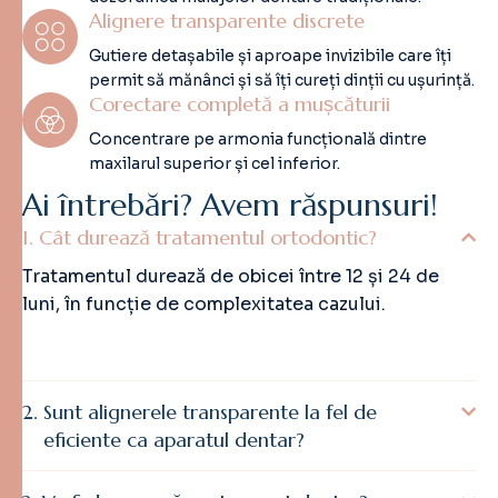
Alignere transparente discrete
Gutiere detașabile și aproape invizibile care îți
permit să mănânci și să îți cureți dinții cu ușurință.
Corectare completă a mușcăturii
Concentrare pe armonia funcțională dintre
maxilarul superior și cel inferior.
A
i
î
n
t
r
e
b
ă
r
i
?
A
v
e
m
r
ă
s
p
u
n
s
u
r
i
!
Cât durează tratamentul ortodontic?
Tratamentul durează de obicei între 12 și 24 de
luni, în funcție de complexitatea cazului.
Sunt alignerele transparente la fel de
eficiente ca aparatul dentar?