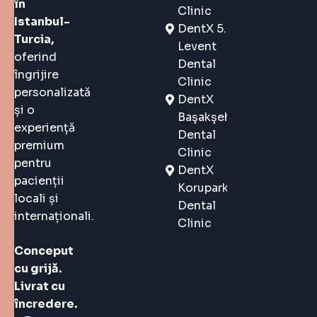
în
Clinic
Istanbul-
DentX 5.
Turcia,
Levent
oferind
Dental
îngrijire
Clinic
personalizată
DentX
și o
Başakşehir
experiență
Dental
premium
Clinic
pentru
DentX
pacienții
Korupark
locali și
Dental
internaționali.
Clinic
Conceput
cu grijă.
Livrat cu
încredere.