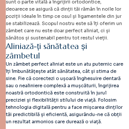
sunt o parte vitală a îngrijirii ortodontice,
deoarece se asigură că dinții tăi rămân în noile lor
poziții ideale în timp ce osul și ligamentele din jur
se stabilizează. Scopul nostru este să îți oferim un
zâmbet care nu este doar perfect aliniat, ci și
sănătos și sustenabil pentru tot restul vieții.
A
l
i
n
i
a
z
ă
-
ț
i
s
ă
n
ă
t
a
t
e
a
ș
i
z
â
m
b
e
t
u
l
Un zâmbet perfect aliniat este un atu puternic care
îți îmbunătățește atât sănătatea, cât și stima de
sine. Fie că corectezi o ușoară înghesuire dentară
sau o nealiniere complexă a mușcăturii, îngrijirea
noastră ortodontică este construită în jurul
preciziei și flexibilității stilului de viață. Folosim
tehnologia digitală pentru a face mișcarea dinților
tăi predictibilă și eficientă, asigurându-ne că obții
un rezultat armonios care durează o viață.