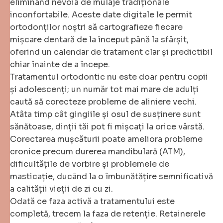
eliminând nevoia de mulaje tradiționale
inconfortabile. Aceste date digitale le permit
ortodonților noștri să cartografieze fiecare
mișcare dentară de la început până la sfârșit,
oferind un calendar de tratament clar și predictibil
chiar înainte de a începe.
Tratamentul ortodontic nu este doar pentru copii
și adolescenți; un număr tot mai mare de adulți
caută să corecteze probleme de aliniere vechi.
Atâta timp cât gingiile și osul de susținere sunt
sănătoase, dinții tăi pot fi mișcați la orice vârstă.
Corectarea mușcăturii poate ameliora probleme
cronice precum durerea mandibulară (ATM),
dificultățile de vorbire și problemele de
masticație, ducând la o îmbunătățire semnificativă
a calității vieții de zi cu zi.
Odată ce faza activă a tratamentului este
completă, trecem la faza de retenție. Retainerele