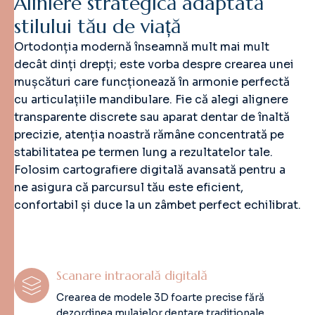
A
l
i
n
i
e
r
e
s
t
r
a
t
e
g
i
c
ă
a
d
a
p
t
a
t
ă
s
t
i
l
u
l
u
i
t
ă
u
d
e
v
i
a
ț
ă
Ortodonția modernă înseamnă mult mai mult
decât dinți drepți; este vorba despre crearea unei
mușcături care funcționează în armonie perfectă
cu articulațiile mandibulare. Fie că alegi alignere
transparente discrete sau aparat dentar de înaltă
precizie, atenția noastră rămâne concentrată pe
stabilitatea pe termen lung a rezultatelor tale.
Folosim cartografiere digitală avansată pentru a
ne asigura că parcursul tău este eficient,
confortabil și duce la un zâmbet perfect echilibrat.
Scanare intraorală digitală
Crearea de modele 3D foarte precise fără
dezordinea mulajelor dentare tradiționale.