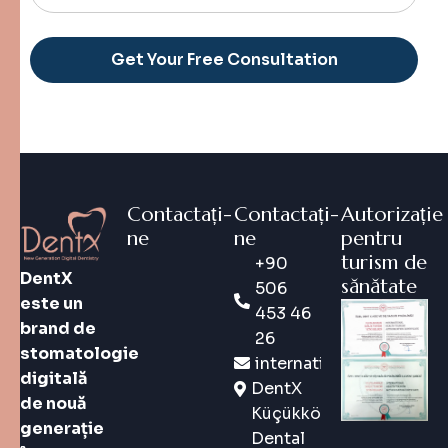
Alternative:
Contactați-
Contactați-
Autorizație
ne
ne
pentru
turism de
+90
DentX
sănătate
506
este un
453 46
brand de
26
stomatologie
international@dentx.co
digitală
DentX
de nouă
Küçükköy
generație
Dental