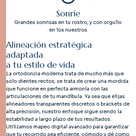
Sonríe
Grandes sonrisas en tu rostro, y con orgullo
en los nuestros
A
l
i
n
e
a
c
i
ó
n
e
s
t
r
a
t
é
g
i
c
a
a
d
a
p
t
a
d
a
a
t
u
e
s
t
i
l
o
d
e
v
i
d
a
La ortodoncia moderna trata de mucho más que
solo dientes rectos; se trata de crear una mordida
que funcione en perfecta armonía con las
articulaciones de tu mandíbula. Ya sea que elijas
alineadores transparentes discretos o brackets de
alta precisión, nuestro enfoque sigue siendo la
estabilidad a largo plazo de tus resultados.
Utilizamos mapeo digital avanzado para garantizar
que tu recorrido sea eficiente, cómodo y dé como