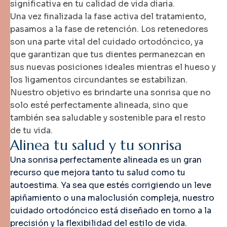
significativa en tu calidad de vida diaria.
Una vez finalizada la fase activa del tratamiento,
pasamos a la fase de retención. Los retenedores
son una parte vital del cuidado ortodóncico, ya
que garantizan que tus dientes permanezcan en
sus nuevas posiciones ideales mientras el hueso y
los ligamentos circundantes se estabilizan.
Nuestro objetivo es brindarte una sonrisa que no
solo esté perfectamente alineada, sino que
también sea saludable y sostenible para el resto
de tu vida.
A
l
i
n
e
a
t
u
s
a
l
u
d
y
t
u
s
o
n
r
i
s
a
Una sonrisa perfectamente alineada es un gran
recurso que mejora tanto tu salud como tu
autoestima. Ya sea que estés corrigiendo un leve
apiñamiento o una maloclusión compleja, nuestro
cuidado ortodóncico está diseñado en torno a la
precisión y la flexibilidad del estilo de vida.