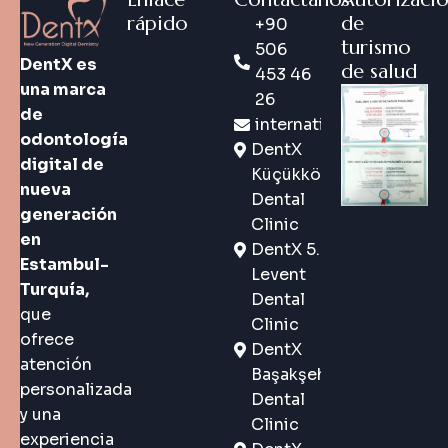
rápido
de
+90
turismo
506
DentX es
de salud
453 46
una marca
26
de
international@dentx.co
odontología
DentX
digital de
Küçükköy
nueva
Dental
generación
Clinic
en
DentX 5.
Estambul-
Levent
Turquía,
Dental
que
Clinic
ofrece
DentX
atención
Başakşehir
personalizada
Dental
y una
Clinic
experiencia