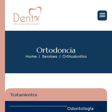
O
r
t
o
d
o
n
c
i
a
Home
Services
Orthodontics
Tratamientos
Odontología