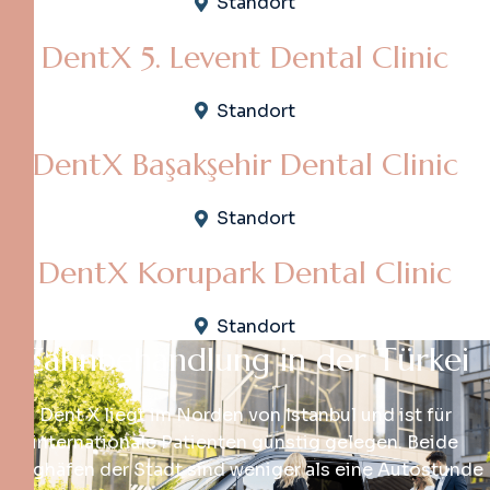
Standort
DentX 5. Levent Dental Clinic
Standort
DentX Başakşehir Dental Clinic
Standort
DentX Korupark Dental Clinic
Standort
Z
a
h
n
b
e
h
a
n
d
l
u
n
g
i
n
d
e
r
T
ü
r
k
e
i
Dent X liegt im Norden von Istanbul und ist für
internationale Patienten günstig gelegen. Beide
Flughäfen der Stadt sind weniger als eine Autostunde