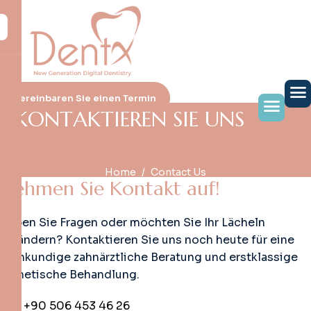
Skip
to
content
Vereinbaren Sie einen Termin
K
O
N
T
A
K
T
I
E
R
E
N
S
I
E
U
N
S
Home
Contact Us
N
e
h
m
e
n
S
i
e
K
o
n
t
a
k
t
a
u
f
!
Haben Sie Fragen oder möchten Sie Ihr Lächeln
verändern? Kontaktieren Sie uns noch heute für eine
fachkundige zahnärztliche Beratung und erstklassige
ästhetische Behandlung.
+90 506 453 46 26