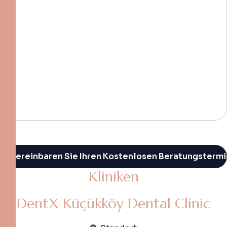
K
l
i
n
i
k
e
n
Alternative:
DentX Küçükköy Dental Clinic