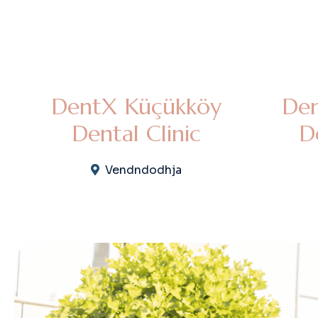
DentX Küçükköy
Den
Dental Clinic
D
Vendndodhja