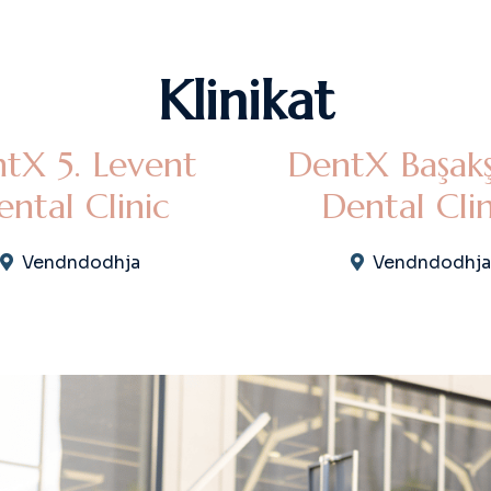
K
l
i
n
i
k
a
t
tX 5. Levent
DentX Başakş
ental Clinic
Dental Clin
Vendndodhja
Vendndodhja