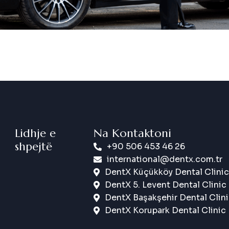
Lidhje e
Na Kontaktoni
shpejtë
+90 506 453 46 26
international@dentx.com.tr
DentX Küçükköy Dental Clinic
DentX 5. Levent Dental Clinic
DentX Başakşehir Dental Clin
DentX Korupark Dental Clinic