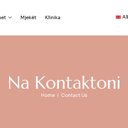
Al
met
Mjekët
Klinika
N
a
K
o
n
t
a
k
t
o
n
i
Home
Contact Us