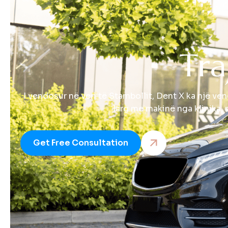
T
r
a
I vendosur në veri të Stambollit, Dent X ka një v
larg me makinë nga klinika, m
Get Free Consultation