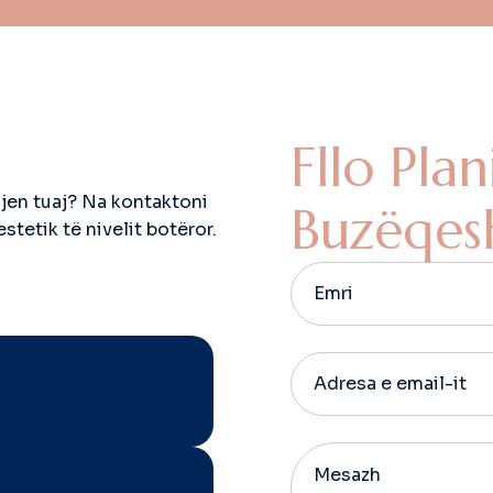
F
l
l
o
P
l
a
n
hjen tuaj? Na kontaktoni
B
u
z
ë
q
e
s
tetik të nivelit botëror.