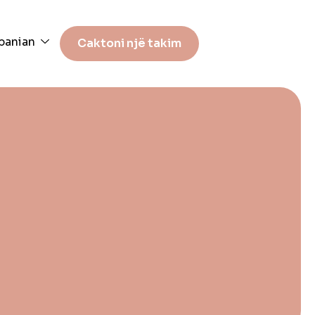
banian
Caktoni një takim