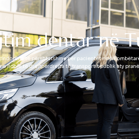
j
t
i
m
d
e
n
t
a
r
n
ë
T
endndodhje të përshtatshme për pacientët ndërkombëtarë.
e lidhje të drejtpërdrejta të transportit publik aty pranë