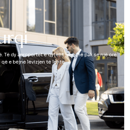
u
r
q
i
 Të dy aeroportet e qytetit janë më pak se një orë
 që e bëjnë lëvizjen të lehtë.