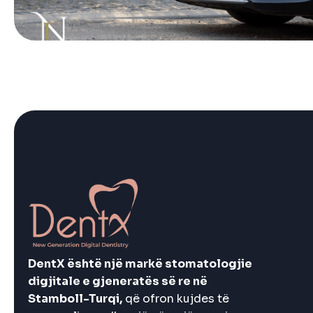
DentX është një markë stomatologjie
digjitale e gjeneratës së re në
Stamboll-Turqi,
që ofron kujdes të