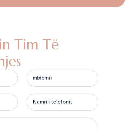
i
n
T
i
m
T
ë
h
j
e
s