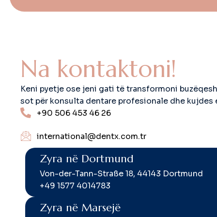
N
a
k
o
n
t
a
k
t
o
n
i
!
Keni pyetje ose jeni gati të transformoni buzëqes
sot për konsulta dentare profesionale dhe kujdes es
+90 506 453 46 26
international@dentx.com.tr
Zyra në Dortmund
Von-der-Tann-Straße 18, 44143 Dortmund
+49 1577 4014783
Zyra në Marsejë