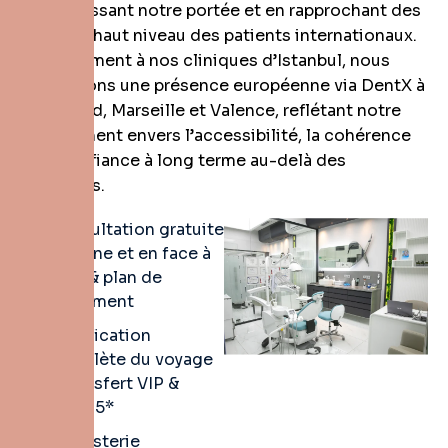
en élargissant notre portée et en rapprochant des
soins de haut niveau des patients internationaux.
Parallèlement à nos cliniques d’Istanbul, nous
maintenons une présence européenne via DentX à
Dortmund, Marseille et Valence, reflétant notre
engagement envers l’accessibilité, la cohérence
et la confiance à long terme au-delà des
frontières.
Consultation gratuite
en ligne et en face à
face & plan de
traitement
Planification
complète du voyage
+ transfert VIP &
hôtel 5*
Dentisterie