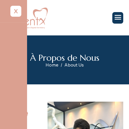
X
À
P
r
o
p
o
s
d
e
N
o
u
s
Home
About Us