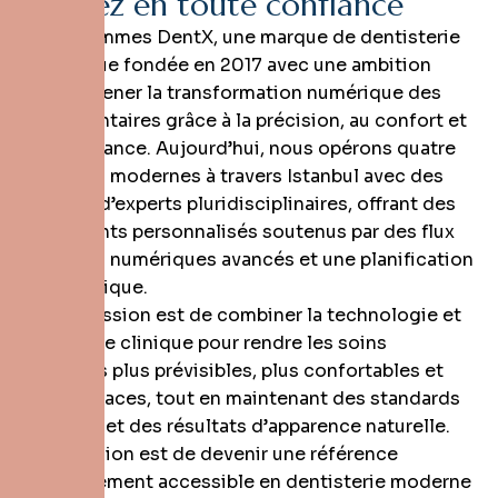
S
o
u
r
i
e
z
e
n
t
o
u
t
e
c
o
n
f
i
a
n
c
e
Nous sommes DentX, une marque de dentisterie
numérique fondée en 2017 avec une ambition
claire : mener la transformation numérique des
soins dentaires grâce à la précision, au confort et
à la confiance. Aujourd’hui, nous opérons quatre
cliniques modernes à travers Istanbul avec des
équipes d’experts pluridisciplinaires, offrant des
traitements personnalisés soutenus par des flux
de travail numériques avancés et une planification
millimétrique.
Notre mission est de combiner la technologie et
l’expertise clinique pour rendre les soins
dentaires plus prévisibles, plus confortables et
plus efficaces, tout en maintenant des standards
premium et des résultats d’apparence naturelle.
Notre vision est de devenir une référence
mondialement accessible en dentisterie moderne