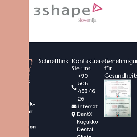
Schnelllink
Kontaktieren
Genehmigu
Sie uns
für
Gesundheit
+90
DentX ist
506
eine
453 46
digitale
26
Zahnklinik-
international@dentx.co
Marke der
DentX
neuen
Küçükköy
Generation
Dental
in