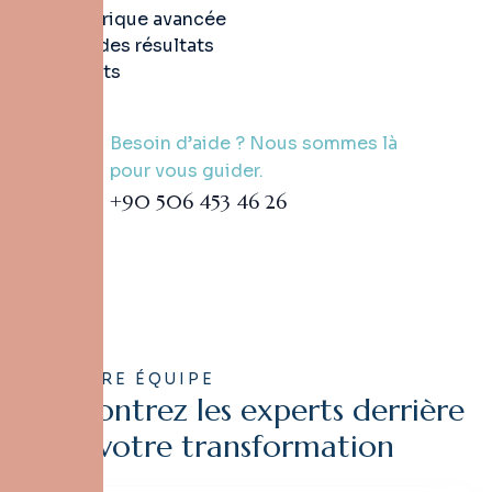
numérique avancée
pour des résultats
parfaits
Besoin d’aide ? Nous sommes là
pour vous guider.
+90 506 453 46 26
NOTRE ÉQUIPE
R
e
n
c
o
n
t
r
e
z
l
e
s
e
x
p
e
r
t
s
d
e
r
r
i
è
r
e
v
o
t
r
e
t
r
a
n
s
f
o
r
m
a
t
i
o
n