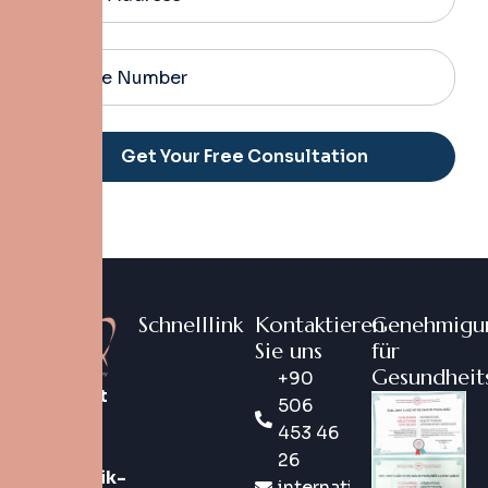
Alternative:
Schnelllink
Kontaktieren
Genehmigu
Sie uns
für
Gesundheit
+90
DentX ist
506
eine
453 46
digitale
26
Zahnklinik-
international@dentx.co