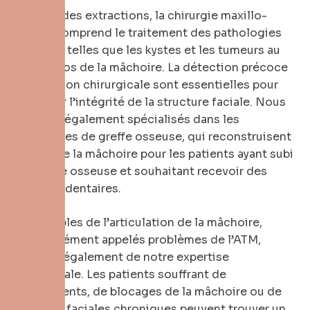
Au-delà des extractions, la chirurgie maxillo-
faciale comprend le traitement des pathologies
buccales telles que les kystes et les tumeurs au
sein de l’os de la mâchoire. La détection précoce
et l’ablation chirurgicale sont essentielles pour
préserver l’intégrité de la structure faciale. Nous
sommes également spécialisés dans les
procédures de greffe osseuse, qui reconstruisent
la base de la mâchoire pour les patients ayant subi
une perte osseuse et souhaitant recevoir des
implants dentaires.
Les troubles de l’articulation de la mâchoire,
communément appelés problèmes de l’ATM,
relèvent également de notre expertise
chirurgicale. Les patients souffrant de
claquements, de blocages de la mâchoire ou de
douleurs faciales chroniques peuvent trouver un