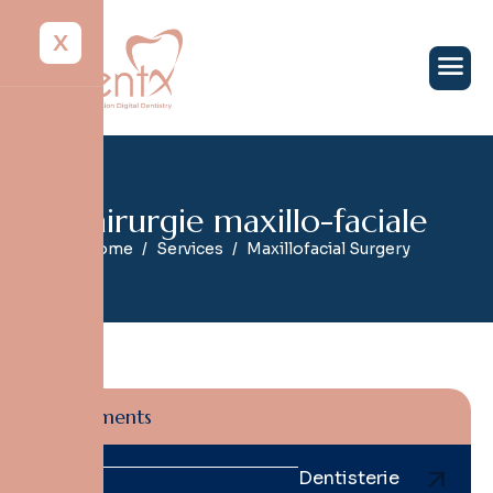
X
C
h
i
r
u
r
g
i
e
m
a
x
i
l
l
o
-
f
a
c
i
a
l
e
Home
Services
Maxillofacial Surgery
Traitements
Dentisterie