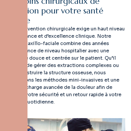
D
e
s
s
o
i
n
s
c
h
i
r
u
r
g
i
c
a
u
x
d
e
p
r
é
c
i
s
i
o
n
p
o
u
r
v
o
t
r
e
s
a
n
t
é
f
a
c
i
a
l
e
Une intervention chirurgicale exige un haut niveau
de confiance et d’excellence clinique. Notre
équipe maxillo-faciale combine des années
d’expérience de niveau hospitalier avec une
approche douce et centrée sur le patient. Qu’il
s’agisse de gérer des extractions complexes ou
de reconstruire la structure osseuse, nous
privilégions les méthodes mini-invasives et une
prise en charge avancée de la douleur afin de
garantir votre sécurité et un retour rapide à votre
routine quotidienne.