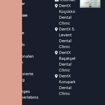
Marke der
DentX
neuen
Küçükköy
Generation
Dental
in
Clinic
Istanbul,
DentX 5.
Türkei, die
Levent
sowohl
Dental
lokalen als
Clinic
auch
DentX
internationalen
Başakşehir
Patienten
Dental
eine
Clinic
personalisierte
DentX
Betreuung
Korupark
und ein
Dental
erstklassiges
Clinic
Patientenerlebnis
bietet.