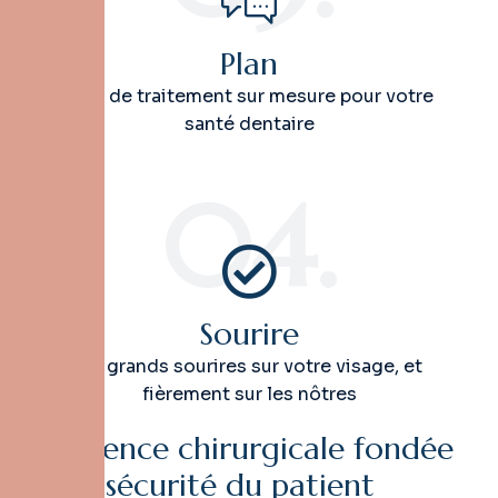
Plan
Plan de traitement sur mesure pour votre
santé dentaire
04.
Sourire
De grands sourires sur votre visage, et
fièrement sur les nôtres
E
x
c
e
l
l
e
n
c
e
c
h
i
r
u
r
g
i
c
a
l
e
f
o
n
d
é
e
s
u
r
l
a
s
é
c
u
r
i
t
é
d
u
p
a
t
i
e
n
t