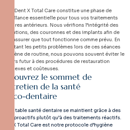
Enfin, Dent X Total Care constitue une phase de
surveillance essentielle pour tous vos traitements
dentaires antérieurs. Nous vérifions l’intégrité des
obturations, des couronnes et des implants afin de
nous assurer que tout fonctionne comme prévu. En
détectant les petits problèmes lors de ces séances
d’hygiène de routine, nous pouvons souvent éviter le
recours futur à des procédures de restauration
complexes et coûteuses.
D
é
c
o
u
v
r
e
z
l
e
s
o
m
m
e
t
d
e
l
’
e
n
t
r
e
t
i
e
n
d
e
l
a
s
a
n
t
é
b
u
c
c
o
-
d
e
n
t
a
i
r
e
La véritable santé dentaire se maintient grâce à des
soins proactifs plutôt qu’à des traitements réactifs.
Dent X Total Care est notre protocole d’hygiène