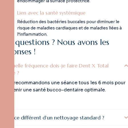
endommager la surface protectrice.
Lien avec la santé systémique
Réduction des bactéries buccales pour diminuer le
risque de maladies cardiaques et de maladies liées à
l’inflammation.
D
e
s
q
u
e
s
t
i
o
n
s
?
N
o
u
s
a
v
o
n
s
l
e
s
r
é
p
o
n
s
e
s
!
À quelle fréquence dois-je faire Dent X Total
Care ?
Nous recommandons une séance tous les 6 mois pour
maintenir une santé bucco-dentaire optimale.
Est-ce différent d’un nettoyage standard ?