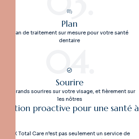
03.
Plan
Plan de traitement sur mesure pour votre santé
dentaire
04.
Sourire
De grands sourires sur votre visage, et fièrement sur
les nôtres
G
e
s
t
i
o
n
p
r
o
a
c
t
i
v
e
p
o
u
r
u
n
e
s
a
n
t
é
à
v
i
e
Dent X Total Care n’est pas seulement un service de