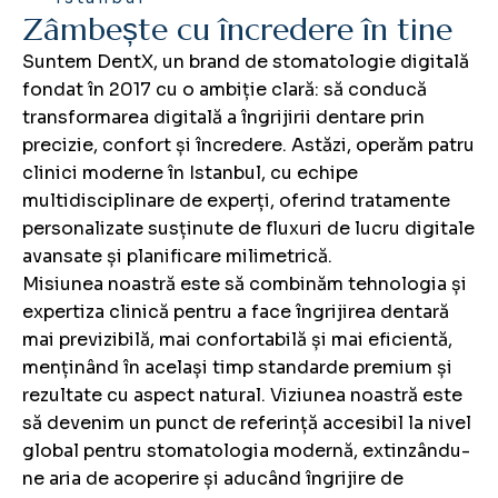
Z
â
m
b
e
ș
t
e
c
u
î
n
c
r
e
d
e
r
e
î
n
t
i
n
e
Suntem DentX, un brand de stomatologie digitală
fondat în 2017 cu o ambiție clară: să conducă
transformarea digitală a îngrijirii dentare prin
precizie, confort și încredere. Astăzi, operăm patru
clinici moderne în Istanbul, cu echipe
multidisciplinare de experți, oferind tratamente
personalizate susținute de fluxuri de lucru digitale
avansate și planificare milimetrică.
Misiunea noastră este să combinăm tehnologia și
expertiza clinică pentru a face îngrijirea dentară
mai previzibilă, mai confortabilă și mai eficientă,
menținând în același timp standarde premium și
rezultate cu aspect natural. Viziunea noastră este
să devenim un punct de referință accesibil la nivel
global pentru stomatologia modernă, extinzându-
ne aria de acoperire și aducând îngrijire de