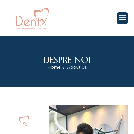
D
E
S
P
R
E
N
O
I
Home
About Us