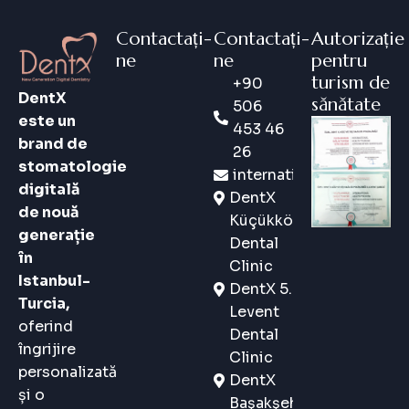
Contactați-
Contactați-
Autorizație
ne
ne
pentru
turism de
+90
DentX
sănătate
506
este un
453 46
brand de
26
stomatologie
international@dentx.co
digitală
DentX
de nouă
Küçükköy
generație
Dental
în
Clinic
Istanbul-
DentX 5.
Turcia,
Levent
oferind
Dental
îngrijire
Clinic
personalizată
DentX
și o
Başakşehir