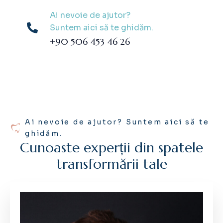
Ai nevoie de ajutor?
Suntem aici să te ghidăm.
+90 506 453 46 26
Ai nevoie de ajutor? Suntem aici să te
ghidăm.
C
u
n
o
a
s
t
e
e
x
p
e
r
ț
i
i
d
i
n
s
p
a
t
e
l
e
t
r
a
n
s
f
o
r
m
ă
r
i
i
t
a
l
e