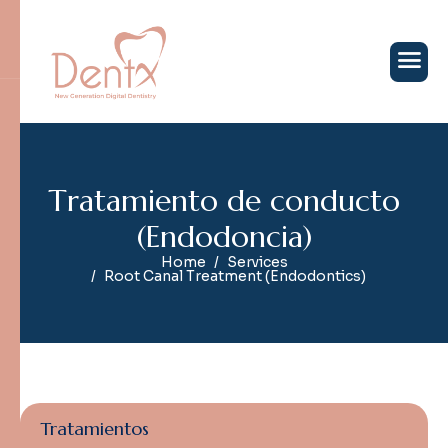
T
r
a
t
a
m
i
e
n
t
o
d
e
c
o
n
d
u
c
t
o
(
E
n
d
o
d
o
n
c
i
a
)
Home
Services
Root Canal Treatment (Endodontics)
Tratamientos