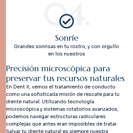
04.
Sonríe
Grandes sonrisas en tu rostro, y con orgullo
en los nuestros
P
r
e
c
i
s
i
ó
n
m
i
c
r
o
s
c
ó
p
i
c
a
p
a
r
a
p
r
e
s
e
r
v
a
r
t
u
s
r
e
c
u
r
s
o
s
n
a
t
u
r
a
l
e
s
En Dent X, vemos el tratamiento de conducto
como una sofisticada misión de rescate para tu
diente natural. Utilizando tecnología
microscópica y sistemas rotatorios avanzados,
podemos navegar estructuras radiculares
complejas que antes eran imposibles de tratar.
Salvar tu diente natural es siempre nuestra