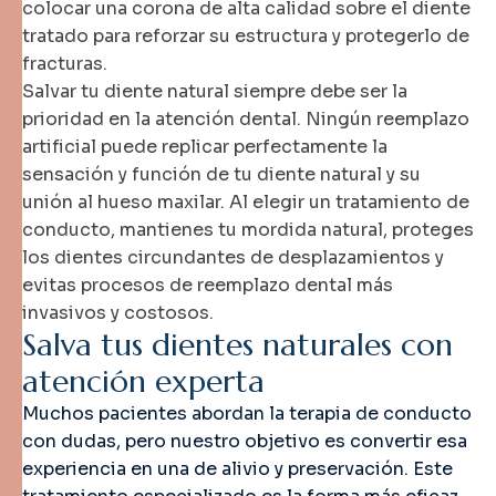
colocar una corona de alta calidad sobre el diente
tratado para reforzar su estructura y protegerlo de
fracturas.
Salvar tu diente natural siempre debe ser la
prioridad en la atención dental. Ningún reemplazo
artificial puede replicar perfectamente la
sensación y función de tu diente natural y su
unión al hueso maxilar. Al elegir un tratamiento de
conducto, mantienes tu mordida natural, proteges
los dientes circundantes de desplazamientos y
evitas procesos de reemplazo dental más
invasivos y costosos.
S
a
l
v
a
t
u
s
d
i
e
n
t
e
s
n
a
t
u
r
a
l
e
s
c
o
n
a
t
e
n
c
i
ó
n
e
x
p
e
r
t
a
Muchos pacientes abordan la terapia de conducto
con dudas, pero nuestro objetivo es convertir esa
experiencia en una de alivio y preservación. Este