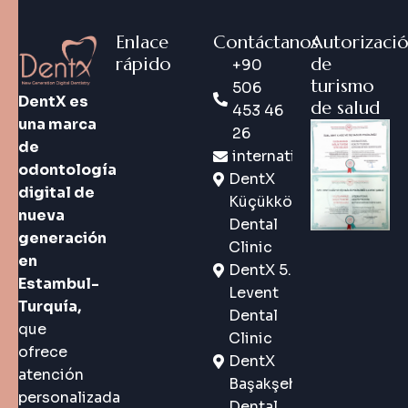
Enlace
Contáctanos
Autorizaci
rápido
de
+90
turismo
506
DentX es
de salud
453 46
una marca
26
de
international@dentx.co
odontología
DentX
digital de
Küçükköy
nueva
Dental
generación
Clinic
en
DentX 5.
Estambul-
Levent
Turquía,
Dental
que
Clinic
ofrece
DentX
atención
Başakşehir
personalizada
Dental