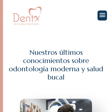
N
u
e
s
t
r
o
s
ú
l
t
i
m
o
s
c
o
n
o
c
i
m
i
e
n
t
o
s
s
o
b
r
e
o
d
o
n
t
o
l
o
g
í
a
m
o
d
e
r
n
a
y
s
a
l
u
d
b
u
c
a
l