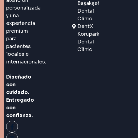
atención
Başakşehir
personalizada
Dental
y una
Clinic
experiencia
DentX
premium
Korupark
para
Dental
pacientes
Clinic
locales e
internacionales.
Diseñado
con
cuidado.
Entregado
con
confianza.