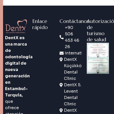
Enlace
Contáctanos
Autorizaci
rápido
de
+90
turismo
506
DentX es
de salud
453 46
una marca
26
de
international@dentx.co
odontología
DentX
digital de
Küçükköy
nueva
Dental
generación
Clinic
en
DentX 5.
Estambul-
Levent
Turquía,
Dental
que
Clinic
ofrece
DentX