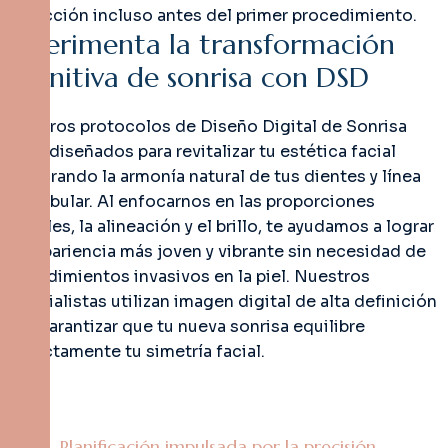
perfección incluso antes del primer procedimiento.
E
x
p
e
r
i
m
e
n
t
a
l
a
t
r
a
n
s
f
o
r
m
a
c
i
ó
n
d
e
f
i
n
i
t
i
v
a
d
e
s
o
n
r
i
s
a
c
o
n
D
S
D
Nuestros protocolos de Diseño Digital de Sonrisa
están diseñados para revitalizar tu estética facial
restaurando la armonía natural de tus dientes y línea
mandibular. Al enfocarnos en las proporciones
dentales, la alineación y el brillo, te ayudamos a lograr
una apariencia más joven y vibrante sin necesidad de
procedimientos invasivos en la piel. Nuestros
especialistas utilizan imagen digital de alta definición
para garantizar que tu nueva sonrisa equilibre
perfectamente tu simetría facial.
Planificación impulsada por la precisión