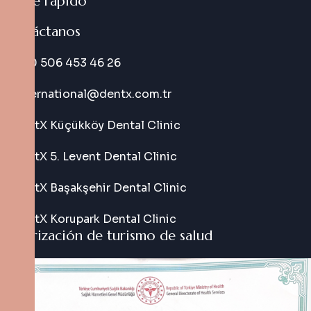
Enlace rápido
Contáctanos
+90 506 453 46 26
international@dentx.com.tr
DentX Küçükköy Dental Clinic
DentX 5. Levent Dental Clinic
DentX Başakşehir Dental Clinic
DentX Korupark Dental Clinic
Autorización de turismo de salud