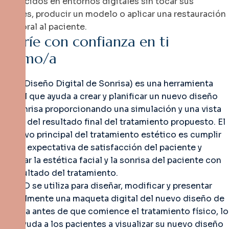
producidos en entornos digitales sin tocar sus
dientes, producir un modelo o aplicar una restauración
temporal al paciente.
S
o
n
r
í
e
c
o
n
c
o
n
f
i
a
n
z
a
e
n
t
i
m
i
s
m
o
/
a
DSD (Diseño Digital de Sonrisa) es una herramienta
digital que ayuda a crear y planificar un nuevo diseño
de sonrisa proporcionando una simulación y una vista
previa del resultado final del tratamiento propuesto. El
objetivo principal del tratamiento estético es cumplir
con la expectativa de satisfacción del paciente y
mejorar la estética facial y la sonrisa del paciente con
el resultado del tratamiento.
La DSD se utiliza para diseñar, modificar y presentar
digitalmente una maqueta digital del nuevo diseño de
sonrisa antes de que comience el tratamiento físico, lo
que ayuda a los pacientes a visualizar su nuevo diseño