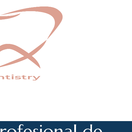
r
o
f
e
s
i
o
n
a
l
d
e