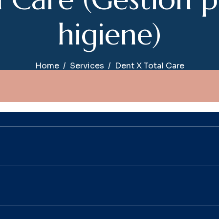
h
i
g
i
e
n
e
)
Home
Services
Dent X Total Care