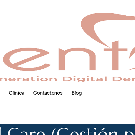
Clínica
Contactenos
Blog
l
C
a
r
e
(
G
e
s
t
i
ó
n
p