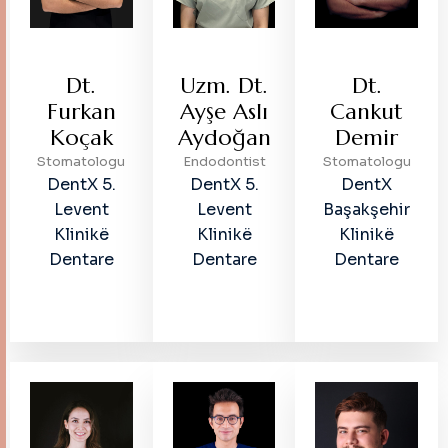
Dt.
Uzm. Dt.
Dt.
Furkan
Ayşe Aslı
Cankut
Koçak
Aydoğan
Demir
Stomatologu
Endodontist
Stomatologu
DentX 5.
DentX 5.
DentX
Levent
Levent
Başakşehir
Klinikë
Klinikë
Klinikë
Dentare
Dentare
Dentare