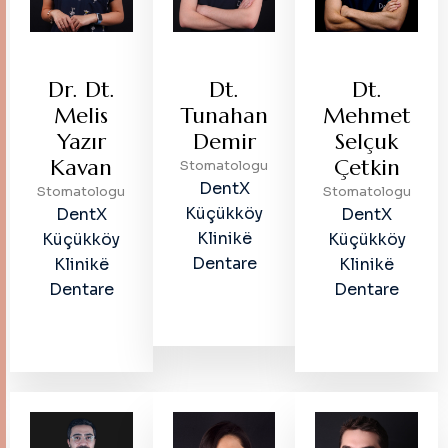
Dr. Dt.
Dt.
Dt.
Melis
Tunahan
Mehmet
Yazır
Demir
Selçuk
Kavan
Çetkin
Stomatologu
DentX
Stomatologu
Stomatologu
Küçükköy
DentX
DentX
Klinikë
Küçükköy
Küçükköy
Dentare
Klinikë
Klinikë
Dentare
Dentare