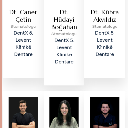
Dt. Caner
Dt.
Dt. Kübra
Çetin
Hüdayi
Akyıldız
Boğahan
Stomatologu
Stomatologu
DentX 5.
DentX 5.
Stomatologu
Levent
Levent
DentX 5.
Klinikë
Klinikë
Levent
Dentare
Dentare
Klinikë
Dentare