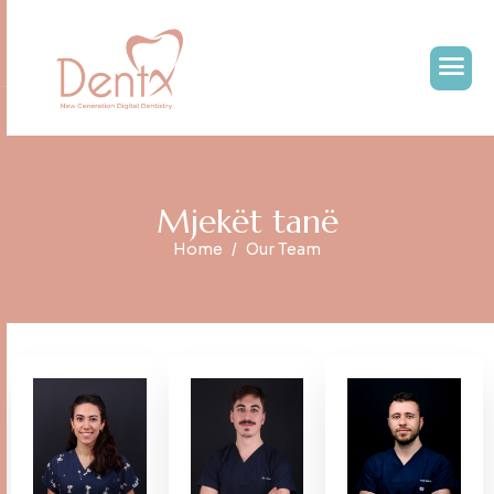
M
j
e
k
ë
t
t
a
n
ë
Home
Our Team