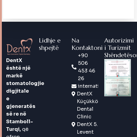
Lidhje e
Na
Autorizimi
shpejtë
Kontaktoni
i Turizmit
Shëndetëso
+90
DentX
506
është një
453 46
markë
26
stomatologjie
international@dentx.co
digjitale
DentX
e
Küçükköy
gjeneratës
Dental
së re në
Clinic
Stamboll-
DentX 5.
Turqi,
që
Levent
ofron