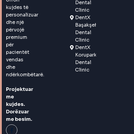
Dental
kujdes të
Clinic
personalizuar
DentX
dhe një
Başakşehir
përvojë
Dental
premium
Clinic
për
DentX
pacientët
Korupark
vendas
Dental
dhe
Clinic
ndërkombëtarë.
Projektuar
me
kujdes.
Dorëzuar
me besim.