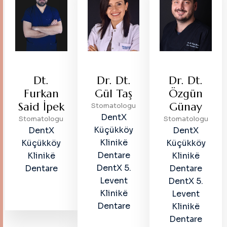
Dt.
Dr. Dt.
Dr. Dt.
Furkan
Gül Taş
Özgün
Said İpek
Günay
Stomatologu
DentX
Stomatologu
Stomatologu
Küçükköy
DentX
DentX
Klinikë
Küçükköy
Küçükköy
Dentare
Klinikë
Klinikë
DentX 5.
Dentare
Dentare
Levent
DentX 5.
Klinikë
Levent
Dentare
Klinikë
Dentare