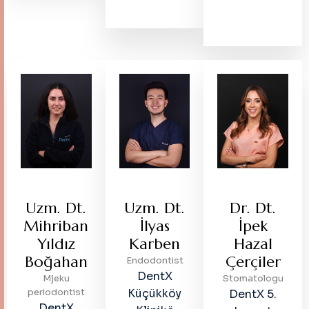
Uzm. Dt.
Uzm. Dt.
Dr. Dt.
Mihriban
İlyas
İpek
Yıldız
Karben
Hazal
Boğahan
Çerçiler
Endodontist
DentX
Mjeku
Stomatologu
periodontist
Küçükköy
DentX 5.
DentX