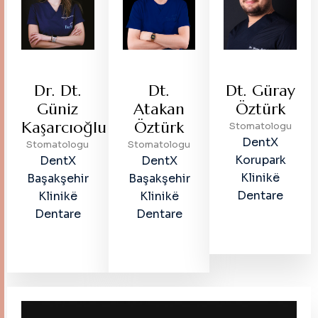
Dt.
Dr. Dt.
Dt. Güray
Atakan
Güniz
Öztürk
Öztürk
Kaşarcıoğlu
Stomatologu
DentX
Stomatologu
Stomatologu
Korupark
DentX
DentX
Klinikë
Başakşehir
Başakşehir
Dentare
Klinikë
Klinikë
Dentare
Dentare