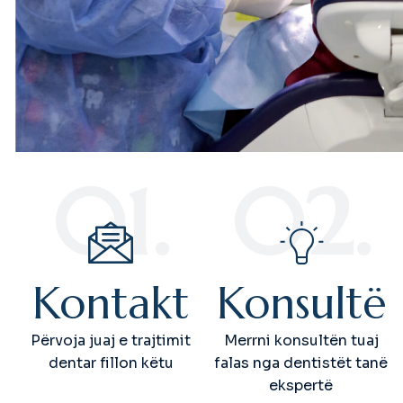
01.
02.
Kontakt
Konsultë
Përvoja juaj e trajtimit
Merrni konsultën tuaj
dentar fillon këtu
falas nga dentistët tanë
ekspertë