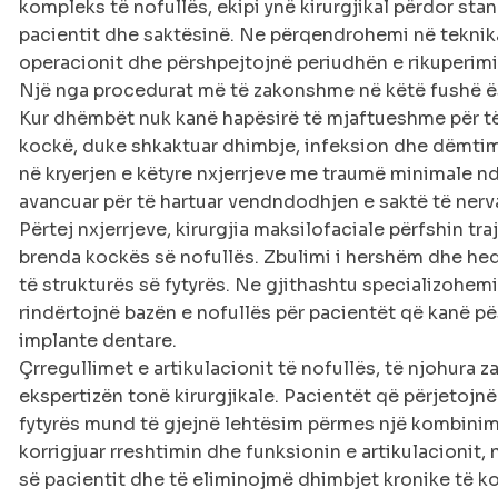
kompleks të nofullës, ekipi ynë kirurgjikal përdor stan
pacientit dhe saktësinë. Ne përqendrohemi në teknika
operacionit dhe përshpejtojnë periudhën e rikuperimi
Një nga procedurat më të zakonshme në këtë fushë ës
Kur dhëmbët nuk kanë hapësirë të mjaftueshme për të
kockë, duke shkaktuar dhimbje, infeksion dhe dëmtim
në kryerjen e këtyre nxjerrjeve me traumë minimale n
avancuar për të hartuar vendndodhjen e saktë të nerv
Përtej nxjerrjeve, kirurgjia maksilofaciale përfshin tr
brenda kockës së nofullës. Zbulimi i hershëm dhe heqja 
të strukturës së fytyrës. Ne gjithashtu specializohemi
rindërtojnë bazën e nofullës për pacientët që kanë p
implante dentare.
Çrregullimet e artikulacionit të nofullës, të njohura 
ekspertizën tonë kirurgjikale. Pacientët që përjetojnë
fytyrës mund të gjejnë lehtësim përmes një kombinim
korrigjuar rreshtimin dhe funksionin e artikulacionit
së pacientit dhe të eliminojmë dhimbjet kronike të k