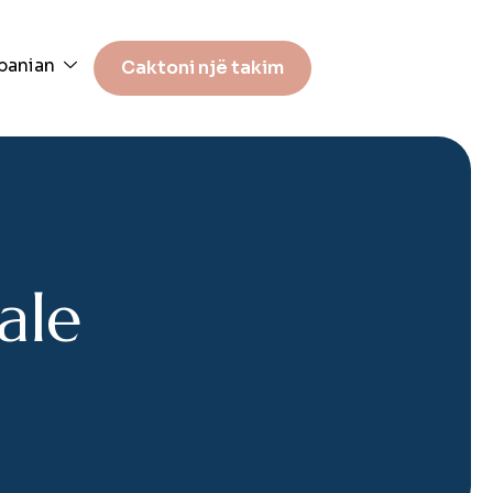
banian
Caktoni një takim
a
l
e