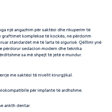
ga një angazhim për saktësi dhe rikuperim të
te graftimet komplekse të kockës, ne përdorim
uar standardet më të larta të sigurisë. Qëllimi ynë
duke përdorur sedacion modern dhe teknika
 përditshme sa më shpejt të jetë e mundur.
errje me saktësi të nivelit kirurgjikal.
 biokompatibile për implante të ardhshme.
me ankth dentar.