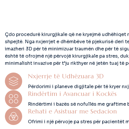
Çdo procedurë kirurgjikale që ne kryejmë udhëhiqet n
shpejtë. Nga nxjerrjet e dhëmbëve të pjekurisë deri 
imazheri 3D për të minimizuar traumën dhe për të sigur
është të ofrojmë një përvojë kirurgjikale pa stres, 
minimalisht invazive për t’ju rikthyer në jetën tuaj të
Nxjerrje të Udhëzuara 3D
Përdorimi i planeve digjitale për të kryer nxj
Rindërtim i Avancuar i Kockës
Rindërtimi i bazës së nofullës me graftime
Rehati e Asistuar me Sedacion
Ofrimi i një përvoje pa stres për pacientët 