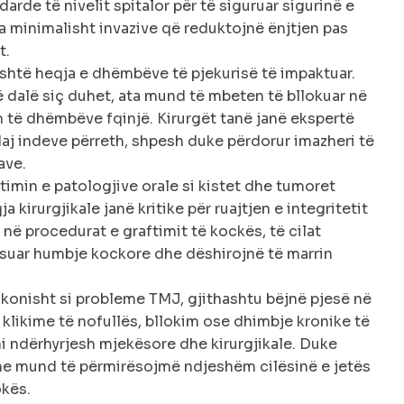
darde të nivelit spitalor për të siguruar sigurinë e
 minimalisht invazive që reduktojnë ënjtjen pas
t.
htë heqja e dhëmbëve të pjekurisë të impaktuar.
 dalë siç duhet, ata mund të mbeten të bllokuar në
 të dhëmbëve fqinjë. Kirurgët tanë janë ekspertë
daj indeve përreth, shpesh duke përdorur imazheri të
ave.
ajtimin e patologjive orale si kistet dhe tumoret
kirurgjikale janë kritike për ruajtjen e integritetit
 në procedurat e graftimit të kockës, të cilat
ësuar humbje kockore dhe dëshirojnë të marrin
zakonisht si probleme TMJ, gjithashtu bëjnë pjesë në
 klikime të nofullës, bllokim ose dhimbje kronike të
i ndërhyrjesh mjekësore dhe kirurgjikale. Duke
, ne mund të përmirësojmë ndjeshëm cilësinë e jetës
okës.