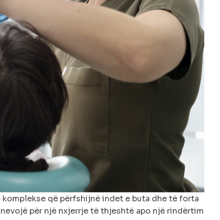
 komplekse që përfshijnë indet e buta dhe të forta
 nevojë për një nxjerrje të thjeshtë apo një rindërtim