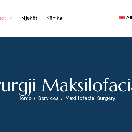
Al
met
Mjekët
Klinika
r
u
r
g
j
i
M
a
k
s
i
l
o
f
a
c
i
Home
Services
Maxillofacial Surgery