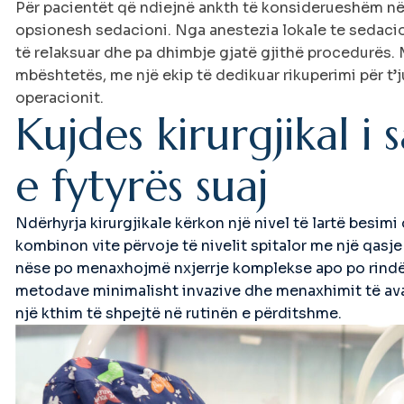
Për pacientët që ndiejnë ankth të konsiderueshëm në 
opsionesh sedacioni. Nga anestezia lokale te sedacio
të relaksuar dhe pa dhimbje gjatë gjithë procedurës. M
mbështetës, me një ekip të dedikuar rikuperimi për t
operacionit.
K
u
j
d
e
s
k
i
r
u
r
g
j
i
k
a
l
i
s
e
f
y
t
y
r
ë
s
s
u
a
j
Ndërhyrja kirurgjikale kërkon një nivel të lartë besimi
kombinon vite përvoje të nivelit spitalor me një qasje
nëse po menaxhojmë nxjerrje komplekse apo po rindër
metodave minimalisht invazive dhe menaxhimit të avan
një kthim të shpejtë në rutinën e përditshme.