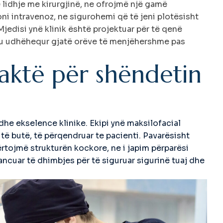
lidhje me kirurgjinë, ne ofrojmë një gamë
ni intravenoz, ne sigurohemi që të jeni plotësisht
jedisi ynë klinik është projektuar për të qenë
’ju udhëhequr gjatë orëve të menjëhershme pas
a
k
t
ë
p
ë
r
s
h
ë
n
d
e
t
i
n
 dhe ekselence klinike. Ekipi ynë maksilofacial
 të butë, të përqendruar te pacienti. Pavarësisht
tojmë strukturën kockore, ne i japim përparësi
cuar të dhimbjes për të siguruar sigurinë tuaj dhe