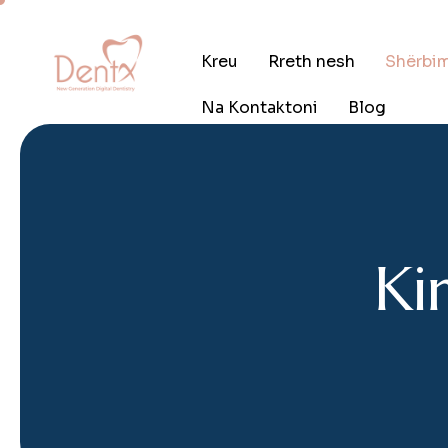
Kreu
Rreth nesh
Shërbi
Na Kontaktoni
Blog
K
i