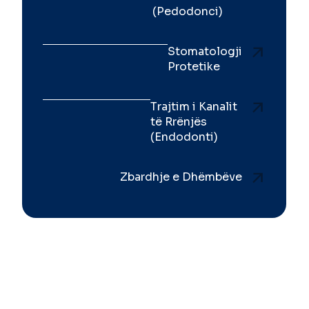
(Pedodonci)
Stomatologji
Protetike
Trajtim i Kanalit
të Rrënjës
(Endodonti)
Zbardhje e Dhëmbëve