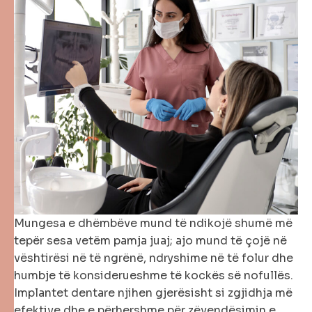
Mungesa e dhëmbëve mund të ndikojë shumë më
tepër sesa vetëm pamja juaj; ajo mund të çojë në
vështirësi në të ngrënë, ndryshime në të folur dhe
humbje të konsiderueshme të kockës së nofullës.
Implantet dentare njihen gjerësisht si zgjidhja më
efektive dhe e përhershme për zëvendësimin e