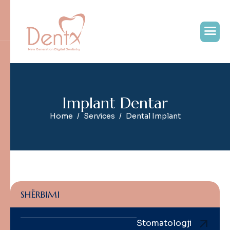
I
m
p
l
a
n
t
D
e
n
t
a
r
Home
Services
Dental Implant
SHËRBIMI
Stomatologji