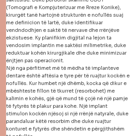
(Tomografi e Kompjuterizuar me Rreze Konike),
kirurgët tanë hartojnë strukturën e nofullës suaj
me definicion të lartë, duke identifikuar
vendndodhjen e saktë të nervave dhe rrënjëve
ekzistuese. Ky planifikim digjital na lejon ta
vendosim implantin me saktësi milimetrike, duke
reduktuar kohën kirurgjikale dhe duke minimizuar
ënjtjen pas operacionit.
Një nga përfitimet më të mëdha të implanteve
dentare është aftësia e tyre për të ruajtur kockën e
nofullës. Kur humbet një dhëmb, kocka që dikur e
mbështeste fillon të tkurret (resorbohet) me
kalimin e kohës, gjë që mund të çojë në një pamje
të fytyrës të plakur para kohe. Një implant
stimulon kockën njësoj si një rrënjë natyrale, duke
parandaluar këtë resorbim dhe duke ruajtur
konturet e fytyrës dhe shëndetin e përgjithshëm