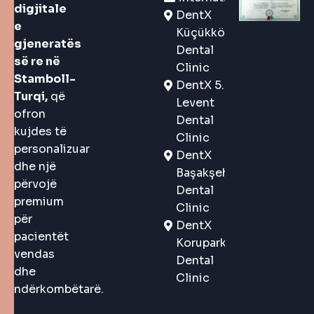
digjitale
DentX
e
Küçükköy
gjeneratës
Dental
së re në
Clinic
Stamboll-
DentX 5.
Turqi,
që
Levent
ofron
Dental
kujdes të
Clinic
personalizuar
DentX
dhe një
Başakşehir
përvojë
Dental
premium
Clinic
për
DentX
pacientët
Korupark
vendas
Dental
dhe
Clinic
ndërkombëtarë.