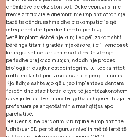
dhëmbëve që ekziston sot. Duke vepruar si një
rrënjë artificiale e dhëmbit, një implant ofron një
bazë të qëndrueshme dhe biokompatibile që
integrohet drejtpërdrejt me trupin tuaj.
Vetë implanti është një kunj i vogël, zakonisht i
bërë nga titani i gradës mjekësore, i cili vendoset
kirurgjikisht në kockën e nofullës. Gjatë një
periudhe prej disa muajsh, ndodh një proces
biologjik i quajtur osteointegrim, ku kocka rritet
rreth implantit për ta siguruar atë përgjithmonë.
Kjo lidhje është ajo që u jep implanteve dentare
forcën dhe stabilitetin e tyre të jashtëzakonshëm,
duke ju lejuar të shijoni të gjitha ushqimet tuaja të
preferuara pa shqetësimin e rrëshqitjes apo
parehatisë.
Në Dent X, ne përdorim Kirurgjinë e Implantit të
Udhëzuar 3D për të siguruar nivelin më të lartë të
saktësisë. Duke përdorur skanime CBCT