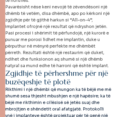
të nofullës.
Pavarësisht nëse keni nevojë të zëvendësoni një
dhëmb të vetëm, disa dhëmbë, apo po kërkoni një
zgjidhje për të gjithë harkun si “All-on-4”,
implantet ofrojnë një rezultat që ndryshon jetën.
Pasi procesi i shërimit të përfundojë, një kurorë e
punuar me porosi lidhet me implantin, duke u
përputhur në mënyrë perfekte me dhëmbët
përreth. Rezultati është një restaurim që duket,
ndihet dhe funksionon aq shumë si një dhëmb
natyral sa mund edhe të harroni që është implant.
Z
g
j
i
d
h
j
e
t
ë
p
ë
r
h
e
r
s
h
m
e
p
ë
r
n
j
ë
b
u
z
ë
q
e
s
h
j
e
t
ë
p
l
o
t
ë
Rikthimi i një dhëmbi që mungon ka të bëjë me më
shumë sesa thjesht mbushjen e një hapësire; ka të
bëjë me rikthimin e cilësisë së jetës suaj dhe
mbrojtjen e shëndetit oral afatgjatë. Protokolli
ynë i implanteve është projektuar për të qenë një