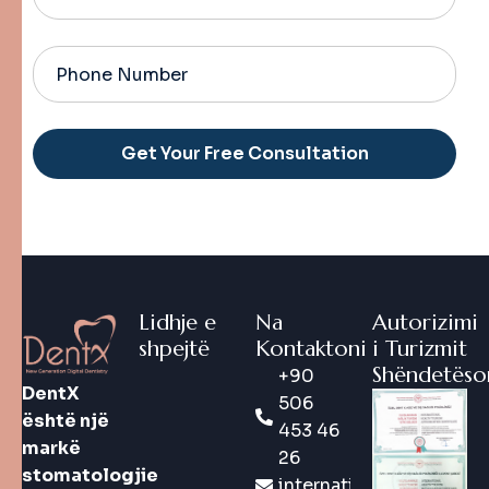
Alternative:
Lidhje e
Na
Autorizimi
shpejtë
Kontaktoni
i Turizmit
Shëndetëso
+90
DentX
506
është një
453 46
markë
26
stomatologjie
international@dentx.co