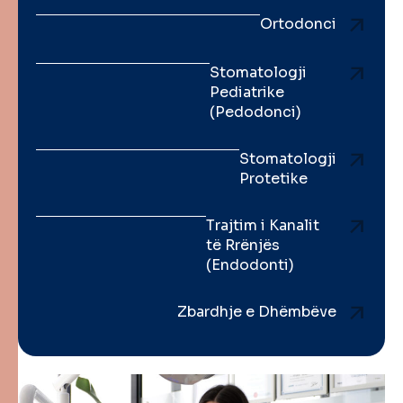
Ortodonci
Stomatologji
Pediatrike
(Pedodonci)
Stomatologji
Protetike
Trajtim i Kanalit
të Rrënjës
(Endodonti)
Zbardhje e Dhëmbëve