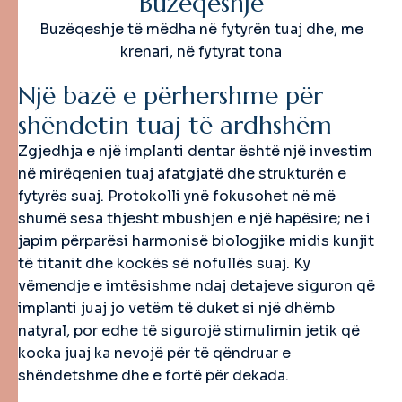
Buzëqeshje
Buzëqeshje të mëdha në fytyrën tuaj dhe, me
krenari, në fytyrat tona
N
j
ë
b
a
z
ë
e
p
ë
r
h
e
r
s
h
m
e
p
ë
r
s
h
ë
n
d
e
t
i
n
t
u
a
j
t
ë
a
r
d
h
s
h
ë
m
Zgjedhja e një implanti dentar është një investim
në mirëqenien tuaj afatgjatë dhe strukturën e
fytyrës suaj. Protokolli ynë fokusohet në më
shumë sesa thjesht mbushjen e një hapësire; ne i
japim përparësi harmonisë biologjike midis kunjit
të titanit dhe kockës së nofullës suaj. Ky
vëmendje e imtësishme ndaj detajeve siguron që
implanti juaj jo vetëm të duket si një dhëmb
natyral, por edhe të sigurojë stimulimin jetik që
kocka juaj ka nevojë për të qëndruar e
shëndetshme dhe e fortë për dekada.