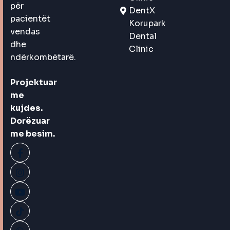
për
DentX
pacientët
Korupark
vendas
Dental
dhe
Clinic
ndërkombëtarë.
Projektuar
me
kujdes.
Dorëzuar
me besim.