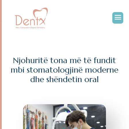
N
j
o
h
u
r
i
t
ë
t
o
n
a
m
ë
t
ë
f
u
n
d
i
t
m
b
i
s
t
o
m
a
t
o
l
o
g
j
i
n
ë
m
o
d
e
r
n
e
d
h
e
s
h
ë
n
d
e
t
i
n
o
r
a
l