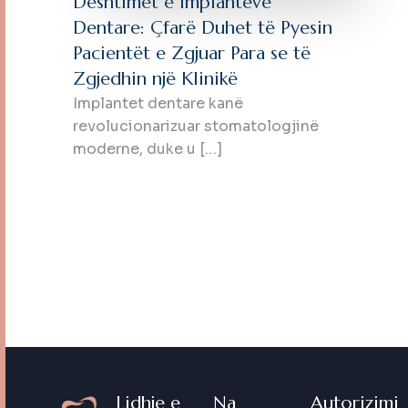
Dështimet e Implanteve
Dentare: Çfarë Duhet të Pyesin
Pacientët e Zgjuar Para se të
Zgjedhin një Klinikë
Implantet dentare kanë
revolucionarizuar stomatologjinë
moderne, duke u […]
Lidhje e
Na
Autorizimi