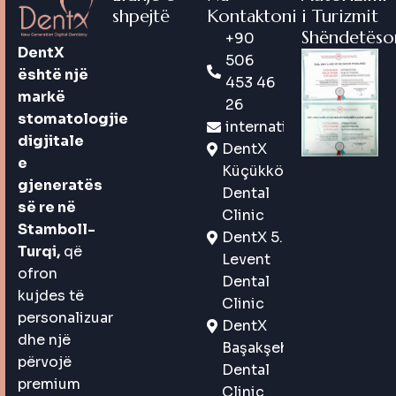
shpejtë
Kontaktoni
i Turizmit
Shëndetëso
+90
DentX
506
është një
453 46
markë
26
stomatologjie
international@dentx.co
digjitale
DentX
e
Küçükköy
gjeneratës
Dental
së re në
Clinic
Stamboll-
DentX 5.
Turqi,
që
Levent
ofron
Dental
kujdes të
Clinic
personalizuar
DentX
dhe një
Başakşehir
përvojë
Dental
premium
Clinic