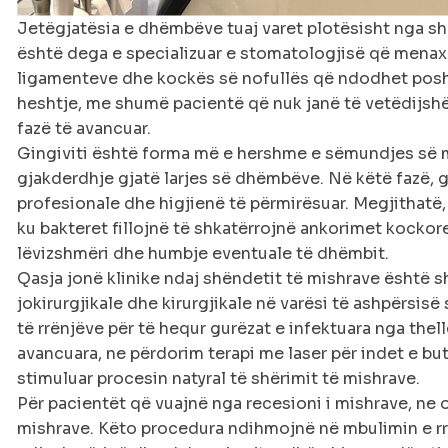
Jetëgjatësia e dhëmbëve tuaj varet plotësisht nga sh
është dega e specializuar e stomatologjisë që mena
ligamenteve dhe kockës së nofullës që ndodhet posht
heshtje, me shumë pacientë që nuk janë të vetëdijshëm 
fazë të avancuar.
Gingiviti është forma më e hershme e sëmundjes së mi
gjakderdhje gjatë larjes së dhëmbëve. Në këtë fazë, 
profesionale dhe higjienë të përmirësuar. Megjithatë, 
ku bakteret fillojnë të shkatërrojnë ankorimet kocko
lëvizshmëri dhe humbje eventuale të dhëmbit.
Qasja jonë klinike ndaj shëndetit të mishrave është
jokirurgjikale dhe kirurgjikale në varësi të ashpërsisë
të rrënjëve për të hequr gurëzat e infektuara nga thel
avancuara, ne përdorim terapi me laser për indet e buta
stimuluar procesin natyral të shërimit të mishrave.
Për pacientët që vuajnë nga recesioni i mishrave, ne o
mishrave. Këto procedura ndihmojnë në mbulimin e r