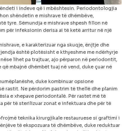
ëndeti i indeve që i mbështesin. Periodontologjia
xhon shëndetin e mishrave të dhëmbëve,
ë tyre. Sëmundja e mishrave shpesh fillon në
për infeksionin derisa ai të ketë arritur në një
shrave, e karakterizuar nga skuqje, ënjtje dhe
gjendja është plotësisht e kthyeshme me ndërhyrje
nëse lihet pa trajtuar, ajo përparon në periodontit,
re që mbajnë dhëmbët tuaj në vend, duke çuar në
 shumëplanëshe, duke kombinuar opsione
 së rastit. Ne përdorim pastrim të thellë dhe planim
lësia e xhepave periodontalë. Për rastet më të
 për të sterilizuar zonat e infektuara dhe për të
frojmë teknika kirurgjikale restauruese si graftimi i
rënjëve të ekspozuara të dhëmbëve, duke reduktuar