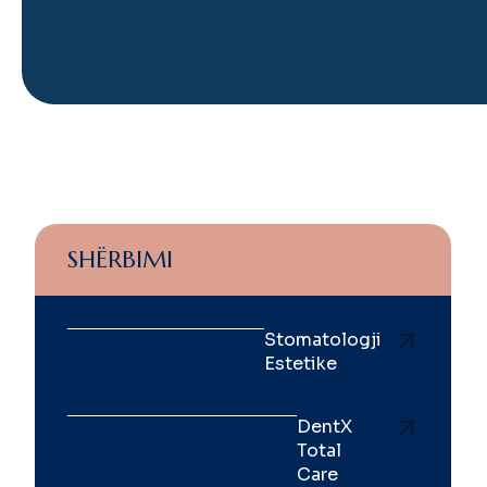
SHËRBIMI
Stomatologji
Estetike
DentX
Total
Care