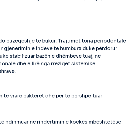
do buzëqeshje të bukur. Trajtimet tona periodontale
 rigjenerimin e indeve të humbura duke përdorur
Duke stabilizuar bazën e dhëmbëve tuaj, ne
ionale dhe e lirë nga rreziqet sistemike
shrave.
r të vrarë bakteret dhe për të përshpejtuar
 të ndihmuar në rindërtimin e kockës mbështetëse