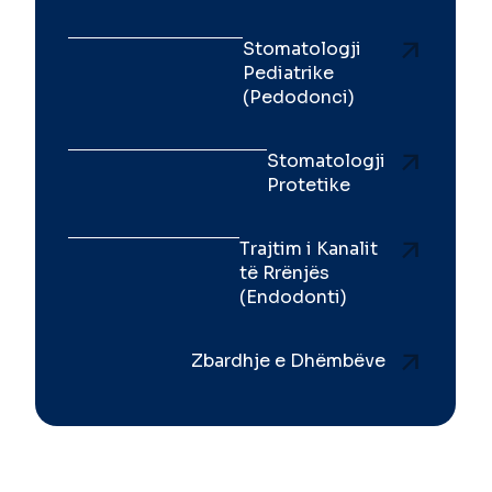
Stomatologji
Pediatrike
(Pedodonci)
Stomatologji
Protetike
Trajtim i Kanalit
të Rrënjës
(Endodonti)
Zbardhje e Dhëmbëve