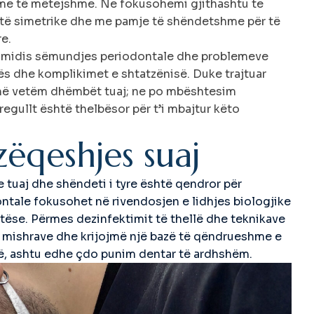
e të mëtejshme. Ne fokusohemi gjithashtu te
 jetë simetrike dhe me pamje të shëndetshme për të
re.
të midis sëmundjes periodontale dhe problemeve
s dhe komplikimet e shtatzënisë. Duke trajtuar
jmë vetëm dhëmbët tuaj; ne po mbështesim
regullt është thelbësor për t’i mbajtur këto
z
ë
q
e
s
h
j
e
s
s
u
a
j
 tuaj dhe shëndeti i tyre është qendror për
ontale fokusohet në rivendosjen e lidhjes biologjike
tëse. Përmes dezinfektimit të thellë dhe teknikave
 mishrave dhe krijojmë një bazë të qëndrueshme e
ë, ashtu edhe çdo punim dentar të ardhshëm.