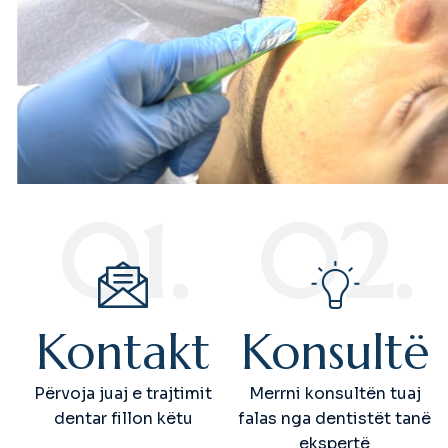
01.
02.
Kontakt
Konsultë
Përvoja juaj e trajtimit
Merrni konsultën tuaj
dentar fillon këtu
falas nga dentistët tanë
ekspertë