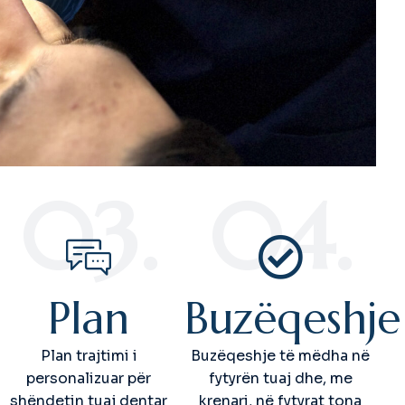
03.
04.
Plan
Buzëqeshje
Plan trajtimi i
Buzëqeshje të mëdha në
personalizuar për
fytyrën tuaj dhe, me
shëndetin tuaj dentar
krenari, në fytyrat tona