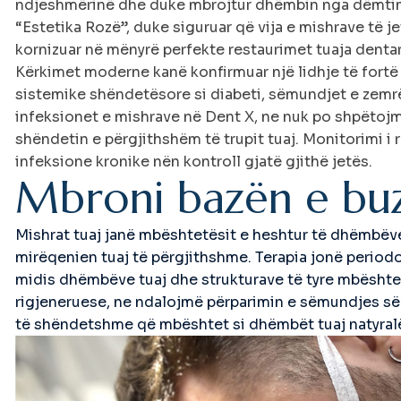
ndjeshmërinë dhe duke mbrojtur dhëmbin nga dëmtim
“Estetika Rozë”, duke siguruar që vija e mishrave të
kornizuar në mënyrë perfekte restaurimet tuaja denta
Kërkimet moderne kanë konfirmuar një lidhje të for
sistemike shëndetësore si diabeti, sëmundjet e zemrë
infeksionet e mishrave në Dent X, ne nuk po shpëto
shëndetin e përgjithshëm të trupit tuaj. Monitorimi i r
infeksione kronike nën kontroll gjatë gjithë jetës.
M
b
r
o
n
i
b
a
z
ë
n
e
b
u
Mishrat tuaj janë mbështetësit e heshtur të dhëmbëve
mirëqenien tuaj të përgjithshme. Terapia jonë period
midis dhëmbëve tuaj dhe strukturave të tyre mbështe
rigjeneruese, ne ndalojmë përparimin e sëmundjes së
të shëndetshme që mbështet si dhëmbët tuaj natyral