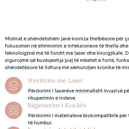
Mishrat e shëndetshëm janë korniza thelbësore për ç
fokusohen në eliminimin e infeksioneve të thella dhe
teknologjinë më të fundit me laser dhe kirurgjikale. 
sigurojmë që buzëqeshja juaj të mbetet e fortë, funks
shëndetësore të lidhura me sëmundjen kronike të mi
Sterilizim me Laser
Përdorimi i laserëve minimalisht invazivë pë
rikuperimin e indeve.
Rigjenerim i Kockës
Përdorimi i materialeve biokompatibile për
të humbur.