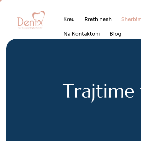
Kreu
Rreth nesh
Shërbi
Na Kontaktoni
Blog
T
r
a
j
t
i
m
e