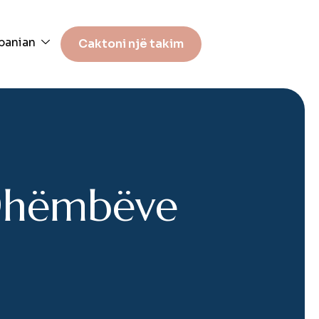
banian
Caktoni një takim
D
h
ë
m
b
ë
v
e
)