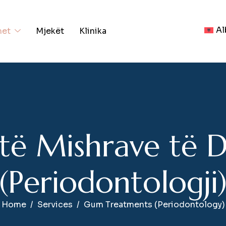
Al
met
Mjekët
Klinika
t
ë
M
i
s
h
r
a
v
e
t
ë
(
P
e
r
i
o
d
o
n
t
o
l
o
g
j
i
Home
Services
Gum Treatments (Periodontology)