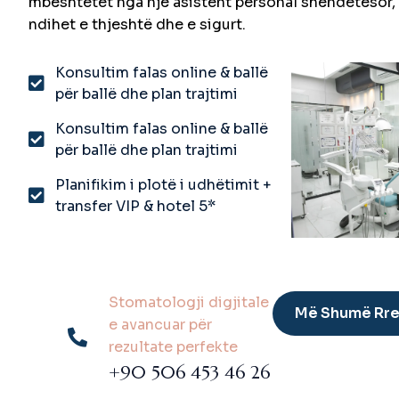
mbështetet nga një asistent personal shëndetësor,
ndihet e thjeshtë dhe e sigurt.
Konsultim falas online & ballë
për ballë dhe plan trajtimi
Konsultim falas online & ballë
për ballë dhe plan trajtimi
Planifikim i plotë i udhëtimit +
transfer VIP & hotel 5*
Stomatologji digjitale
Më Shumë Rre
e avancuar për
rezultate perfekte
+90 506 453 46 26