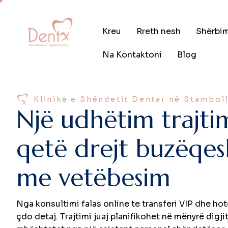
Kreu
Rreth nesh
Shërbi
Na Kontaktoni
Blog
Klinikë e Shëndetit Dentar në Stambol
N
j
ë
u
d
h
ë
t
i
m
t
r
a
j
t
i
q
e
t
ë
d
r
e
j
t
b
u
z
ë
q
e
s
m
e
v
e
t
ë
b
e
s
i
m
Nga konsultimi falas online te transferi VIP dhe hot
çdo detaj. Trajtimi juaj planifikohet në mënyrë digj