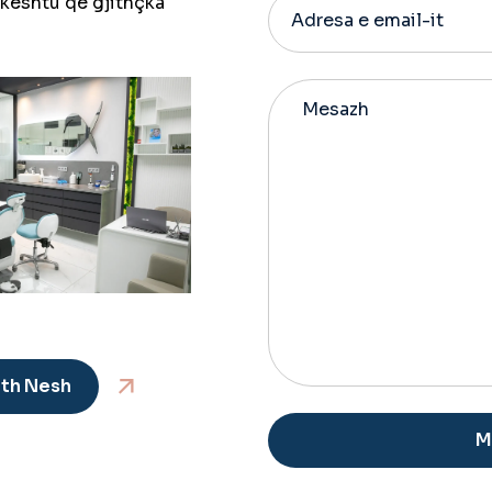
 kështu që gjithçka
th Nesh
Alternative: