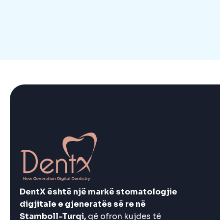
DentX është një markë stomatologjie
digjitale e gjeneratës së re në
Stamboll-Turqi,
që ofron kujdes të