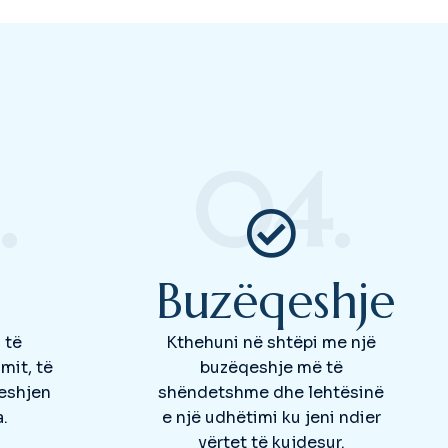
.
04.
Buzëqeshje
 të
Kthehuni në shtëpi me një
imit, të
buzëqeshje më të
qeshjen
shëndetshme dhe lehtësinë
.
e një udhëtimi ku jeni ndier
vërtet të kujdesur.