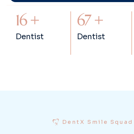
24
+
97
+
Dentist
Dentist
DentX Smile Squad