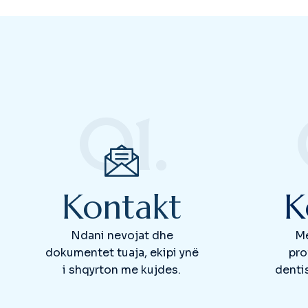
01.
Kontakt
K
Ndani nevojat dhe
Me
dokumentet tuaja, ekipi ynë
pro
i shqyrton me kujdes.
denti