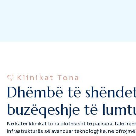
Klinikat Tona
D
h
ë
m
b
ë
t
ë
s
h
ë
n
d
e
b
u
z
ë
q
e
s
h
j
e
t
ë
l
u
m
t
Në katër klinikat tona plotësisht të pajisura, falë m
infrastrukturës së avancuar teknologjike, ne ofrojmë