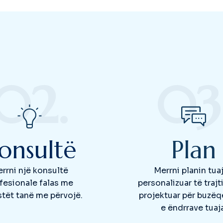
02.
03
onsultë
Plan
rrni një konsultë
Merrni planin tuaj
fesionale falas me
personalizuar të trajt
stët tanë me përvojë.
projektuar për buzë
e ëndrrave tuaja