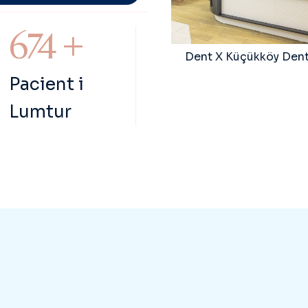
972
+
Dent X Küçükköy Dent
Pacient i
Lumtur