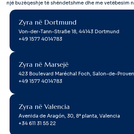
një buzëqeshje të shëndetshme dhe me vetëbesim 
Zyra në Dortmund
Von-der-Tann-Straße 18, 44143 Dortmund
+49 1577 4014783
Zyra në Marsejë
423 Boulevard Maréchal Foch, Salon-de-Prove
+49 1577 4014783
Zyra në Valencia
Avenida de Aragón, 30, 8ª planta, Valencia
+34 611 31 55 22