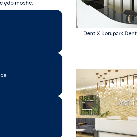
në çdo moshë.
Dent X Korupark Denta
nce