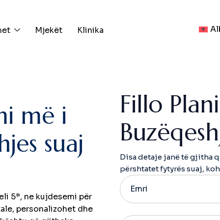
Al
met
Mjekët
Klinika
F
i
l
l
o
P
l
a
n
i
l
m
i
m
ë
i
B
u
z
ë
q
e
s
h
h
j
e
s
s
u
a
j
Disa detaje janë të gjitha q
përshtatet fytyrës suaj, ko
eli 5*, ne kujdesemi për
itale, personalizohet dhe