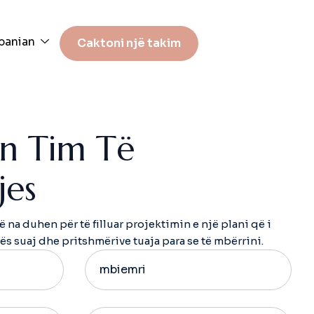
banian
Caktoni një takim
n
T
i
m
T
ë
j
e
s
ë na duhen për të filluar projektimin e një plani që i
hës suaj dhe pritshmërive tuaja para se të mbërrini.