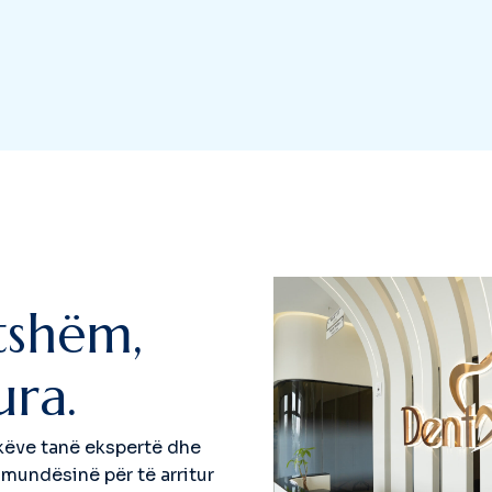
t
s
h
ë
m
,
u
r
a
.
jekëve tanë ekspertë dhe
 mundësinë për të arritur