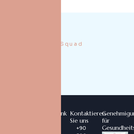
DentX Smile Squad
Schnelllink
Kontaktieren
Genehmigu
Sie uns
für
Gesundheit
+90
DentX ist