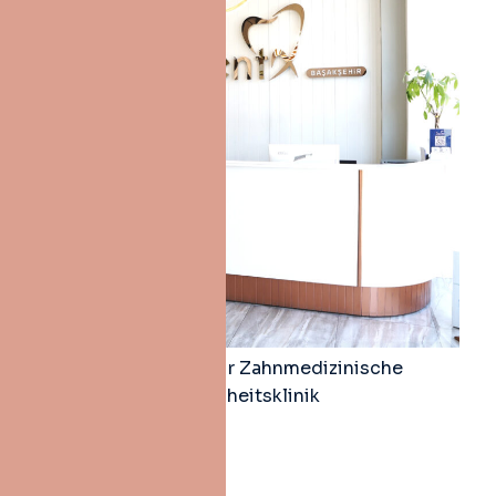
Dent X Başakşehir Zahnmedizinische
Gesundheitsklinik