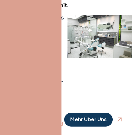
einfach und sicher anfühlt.
Kostenlose Online- &
Präsenzberatung &
Behandlungsplan
End-to-End
Reiseplanung + VIP-
Transfer & 5-Sterne-
Hotel
Fortschrittliche
Digitale Zahnmedizin
für perfekte
Ergebnisse
Brauchen Sie
Mehr Über Uns
Hilfe? Wir sind
für Sie da.