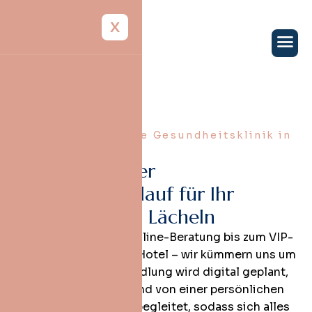
X
Zahnmedizinische Gesundheitsklinik in
Istanbul
E
i
n
r
e
i
b
u
n
g
s
l
o
s
e
r
B
e
h
a
n
d
l
u
n
g
s
a
b
l
a
u
f
f
ü
r
I
h
r
s
e
l
b
s
t
b
e
w
u
s
s
t
e
s
L
ä
c
h
e
l
n
Von der kostenlosen Online-Beratung bis zum VIP-
Transfer und 5-Sterne-Hotel – wir kümmern uns um
jedes Detail. Ihre Behandlung wird digital geplant,
persönlich angepasst und von einer persönlichen
Gesundheitsassistenz begleitet, sodass sich alles