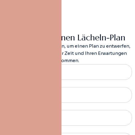
+90 506 453
46 26
S
t
a
r
t
e
n
S
i
e
m
e
i
n
e
n
L
ä
c
h
e
l
n
-
P
l
a
n
Ein paar Angaben genügen, um einen Plan zu entwerfen,
der zu Ihrem Gesicht, Ihrer Zeit und Ihren Erwartungen
passt, noch bevor Sie ankommen.