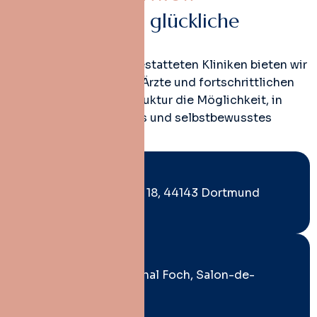
G
e
s
u
n
d
e
Z
ä
h
n
e
,
g
l
ü
c
k
l
i
c
h
e
L
ä
c
h
e
l
n
In unseren vier voll ausgestatteten Kliniken bieten wir
dank unserer erfahrenen Ärzte und fortschrittlichen
technologischen Infrastruktur die Möglichkeit, in
jedem Alter ein gesundes und selbstbewusstes
Lächeln zu erreichen.
Büro Dortmund
Von-der-Tann-Straße 18, 44143 Dortmund
+49 1577 4014783
Büro Marseille
423 Boulevard Maréchal Foch, Salon-de-
Provence
+49 1577 4014783