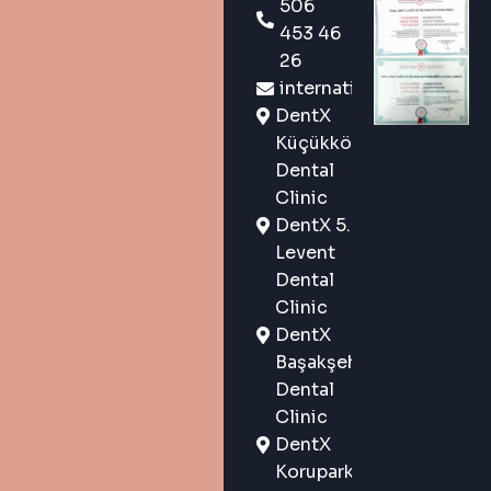
506
eine
453 46
digitale
26
Zahnklinik-
international@dentx.co
Marke der
DentX
neuen
Küçükköy
Generation
Dental
in
Clinic
Istanbul,
DentX 5.
Türkei, die
Levent
sowohl
Dental
lokalen als
Clinic
auch
DentX
internationalen
Başakşehir
Patienten
Dental
eine
Clinic
personalisierte
DentX
Betreuung
Korupark
und ein