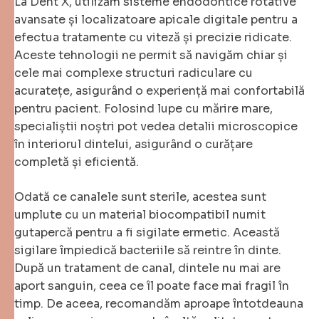
La Dent X, utilizăm sisteme endodontice rotative
avansate și localizatoare apicale digitale pentru a
efectua tratamente cu viteză și precizie ridicate.
Aceste tehnologii ne permit să navigăm chiar și
cele mai complexe structuri radiculare cu
acuratețe, asigurând o experiență mai confortabilă
pentru pacient. Folosind lupe cu mărire mare,
specialiștii noștri pot vedea detalii microscopice
în interiorul dintelui, asigurând o curățare
completă și eficientă.
Odată ce canalele sunt sterile, acestea sunt
umplute cu un material biocompatibil numit
gutapercă pentru a fi sigilate ermetic. Această
sigilare împiedică bacteriile să reintre în dinte.
După un tratament de canal, dintele nu mai are
aport sanguin, ceea ce îl poate face mai fragil în
timp. De aceea, recomandăm aproape întotdeauna