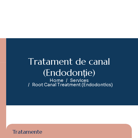
T
r
a
t
a
m
e
n
t
d
e
c
a
n
a
l
(
E
n
d
o
d
o
n
ț
i
e
)
Home
Services
Root Canal Treatment (Endodontics)
Tratamente