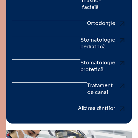
maxilo-
facială
Ortodonție
Stomatologie
pediatrică
Stomatologie
protetică
Tratament
de canal
Albirea dinților