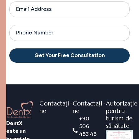
Alternative:
Contactați-
Contactați-
Autorizație
ne
ne
pentru
turism de
+90
DentX
sănătate
506
este un
453 46
brand de