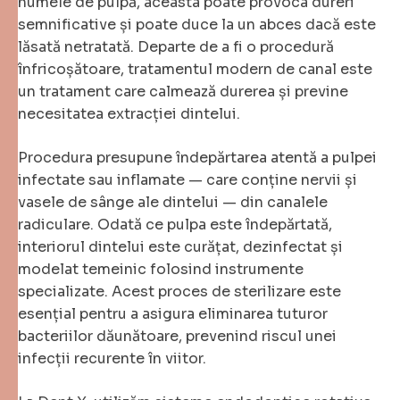
numele de pulpă, aceasta poate provoca dureri
semnificative și poate duce la un abces dacă este
lăsată netratată. Departe de a fi o procedură
înfricoșătoare, tratamentul modern de canal este
un tratament care calmează durerea și previne
necesitatea extracției dintelui.
Procedura presupune îndepărtarea atentă a pulpei
infectate sau inflamate — care conține nervii și
vasele de sânge ale dintelui — din canalele
radiculare. Odată ce pulpa este îndepărtată,
interiorul dintelui este curățat, dezinfectat și
modelat temeinic folosind instrumente
specializate. Acest proces de sterilizare este
esențial pentru a asigura eliminarea tuturor
bacteriilor dăunătoare, prevenind riscul unei
infecții recurente în viitor.