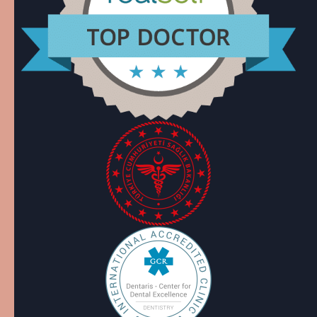
Îți respectăm confidențialitatea
Cookies help us improve your experience,
deliver personalized content, and analyze
traffic. You can choose which cookies to allow