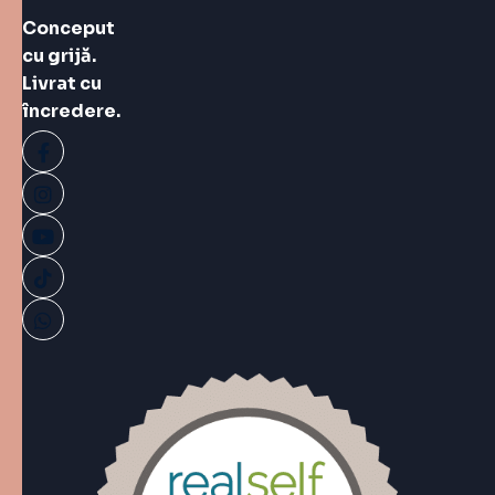
Conceput
cu grijă.
Livrat cu
încredere.