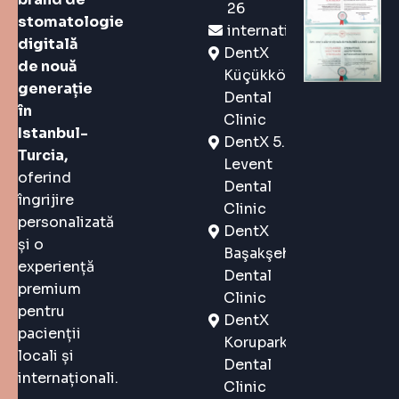
26
stomatologie
international@dentx.co
digitală
DentX
de nouă
Küçükköy
generație
Dental
în
Clinic
Istanbul-
DentX 5.
Turcia,
Levent
oferind
Dental
îngrijire
Clinic
personalizată
DentX
și o
Başakşehir
experiență
Dental
premium
Clinic
pentru
DentX
pacienții
Korupark
locali și
Dental
internaționali.
Clinic