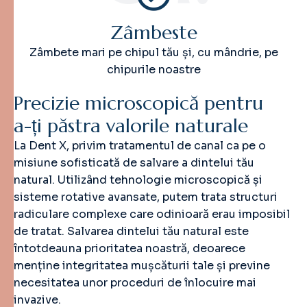
Zâmbeste
Zâmbete mari pe chipul tău și, cu mândrie, pe
chipurile noastre
P
r
e
c
i
z
i
e
m
i
c
r
o
s
c
o
p
i
c
ă
p
e
n
t
r
u
a
-
ț
i
p
ă
s
t
r
a
v
a
l
o
r
i
l
e
n
a
t
u
r
a
l
e
La Dent X, privim tratamentul de canal ca pe o
misiune sofisticată de salvare a dintelui tău
natural. Utilizând tehnologie microscopică și
sisteme rotative avansate, putem trata structuri
radiculare complexe care odinioară erau imposibil
de tratat. Salvarea dintelui tău natural este
întotdeauna prioritatea noastră, deoarece
menține integritatea mușcăturii tale și previne
necesitatea unor proceduri de înlocuire mai
invazive.