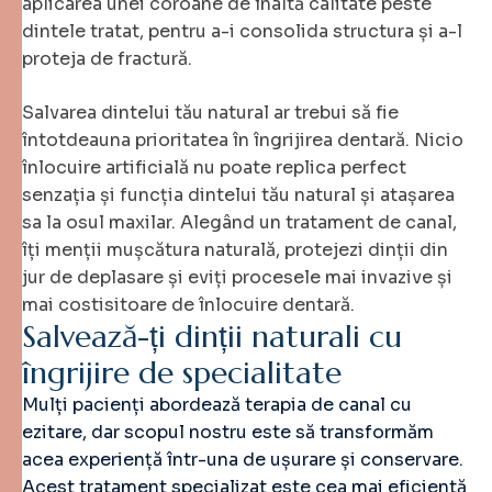
aplicarea unei coroane de înaltă calitate peste
dintele tratat, pentru a-i consolida structura și a-l
proteja de fractură.
Salvarea dintelui tău natural ar trebui să fie
întotdeauna prioritatea în îngrijirea dentară. Nicio
înlocuire artificială nu poate replica perfect
senzația și funcția dintelui tău natural și atașarea
sa la osul maxilar. Alegând un tratament de canal,
îți menții mușcătura naturală, protejezi dinții din
jur de deplasare și eviți procesele mai invazive și
mai costisitoare de înlocuire dentară.
S
a
l
v
e
a
z
ă
-
ț
i
d
i
n
ț
i
i
n
a
t
u
r
a
l
i
c
u
î
n
g
r
i
j
i
r
e
d
e
s
p
e
c
i
a
l
i
t
a
t
e
Mulți pacienți abordează terapia de canal cu
ezitare, dar scopul nostru este să transformăm
acea experiență într-una de ușurare și conservare.
Acest tratament specializat este cea mai eficientă