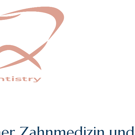
n
e
r
Z
a
h
n
m
e
d
i
z
i
n
u
n
d