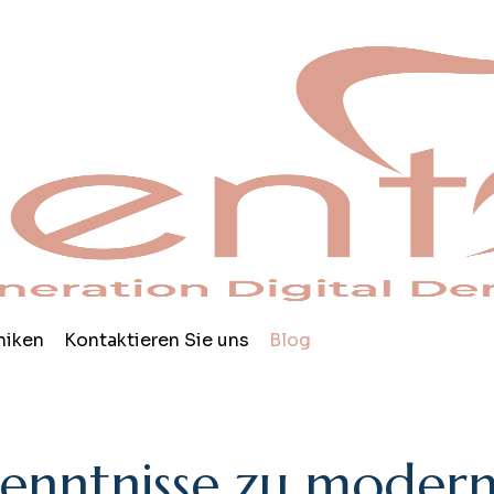
niken
Kontaktieren Sie uns
Blog
e
n
n
t
n
i
s
s
e
z
u
m
o
d
e
r