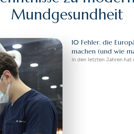
M
u
n
d
g
e
s
u
n
d
h
e
i
t
10 Fehler, die Euro
machen (und wie ma
In den letzten Jahren hat